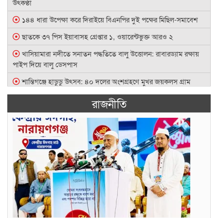
উৎকণ্ঠা
১৪৪ ধারা উপেক্ষা করে দিরাইয়ে বিএনপির দুই পক্ষের মিছিল-সমাবেশ
ছাতকে ৩৭ পিস ইয়াবাসহ গ্রেপ্তার ১, ওয়ারেন্টভুক্ত আরও ২
খাসিয়ামারা নদীতে সনাতন পদ্ধতিতে বালু উত্তোলন: রাবারড্যাম রক্ষায়
পাইপ দিয়ে বালু ডেসপাস
শান্তিগঞ্জে হাডুডু উৎসব: ৪০ দলের অংশগ্রহণে মুখর জয়কলস গ্রাম
হাদারপাড় বালুমহালের ইজারা এলাকায় প্রশাসনের অভিযান, ৩টি
রাজনীতি
বালুবাহী বডি ক্ষতিগ্রস্ত, আটক ৮
সিলেট রেঞ্জের শ্রেষ্ঠত্বের স্বীকৃতি পেলেন দিরাই থানার ওসি আমিনুল
ইসলাম
চব্বিশের ছাত্র-জনতার ঐতিহাসিক গণঅভ্যুত্থানের শহীদদের স্মরণে
সিলেট মহানগর বিএনপির কর্মসূচি
গোয়াইনঘাটে ১৭০ বোতল ভারতীয় এসকাফ কফ সিরাপ উদ্ধার, গ্রেপ্তার
১
সোনালী চেলা নদীতে অবৈধ ড্রেজারে বালু উত্তোলন বন্ধের দাবিতে