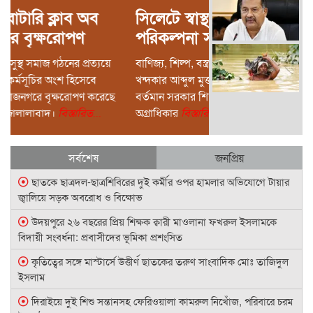
সিলেটে স্বাস্থ্যখাতের সার্বিক
পরিকল্পনা সভায় বাণিজ্যমন্ত্রী
স্বাস্থ্য খাতের বরাদ্দ সঠিকভাবে
বাণিজ্য, শিল্প, বস্ত্র ও পাট মন্ত্রণালয়ের মন্ত্রী
কাজে লাগাতে হবে সিলেটকে
খন্দকার আব্দুল মুক্তাদির এমপি বলেছেন,
দেশের অন্যতম চিকিৎসাসেবা
বর্তমান সরকার শিক্ষা ও স্বাস্থ্য খাতকে সর্বোচ্চ
কেন্দ্র হিসেবে গড়ে তোলা
অগ্রাধিকার
বিস্তারিত...
সম্ভব: সিসিক প্রশাসক
সর্বশেষ
জনপ্রিয়
ছাতকে ছাত্রদল-ছাত্রশিবিরের দুই কর্মীর ওপর হামলার অভিযোগে টায়ার
জ্বালিয়ে সড়ক অবরোধ ও বিক্ষোভ
উদয়পুরে ২৬ বছরের প্রিয় শিক্ষক ক্বারী মাওলানা ফখরুল ইসলামকে
বিদায়ী সংবর্ধনা: প্রবাসীদের ভূমিকা প্রশংসিত
কৃতিত্বের সঙ্গে মাস্টার্সে উত্তীর্ণ ছাতকের তরুণ সাংবাদিক মোঃ তাজিদুল
ইসলাম
দিরাইয়ে দুই শিশু সন্তানসহ ফেরিওয়ালা কামরুল নিখোঁজ, পরিবারে চরম