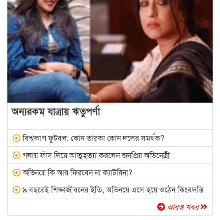
অন্যরকম যাত্রায় ঋতুপর্ণা
বিশ্বকাপ ফুটবল: কোন তারকা কোন দলের সমর্থক?
গলায় ফাঁস দিয়ে আত্মহত্যা করলেন জনপ্রিয় অভিনেত্রী
অভিনয়ে কি আর ফিরবেন না ক্যাটরিনা?
৯ বছরেই শিক্ষাজীবনের ইতি, অভিনয়ে এসে হয়ে ওঠেন কিংবদন্তি
আরও খবর