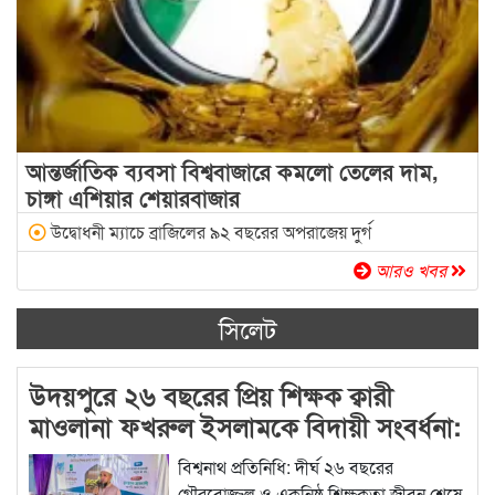
আন্তর্জাতিক ব্যবসা বিশ্ববাজারে কমলো তেলের দাম,
চাঙ্গা এশিয়ার শেয়ারবাজার
উদ্বোধনী ম্যাচে ব্রাজিলের ৯২ বছরের অপরাজেয় দুর্গ
আরও খবর
সিলেট
উদয়পুরে ২৬ বছরের প্রিয় শিক্ষক ক্বারী
মাওলানা ফখরুল ইসলামকে বিদায়ী সংবর্ধনা:
প্রবাসীদের ভূমিকা প্রশংসিত
বিশ্বনাথ প্রতিনিধি: দীর্ঘ ২৬ বছরের
গৌরবোজ্জ্বল ও একনিষ্ঠ শিক্ষকতা জীবন শেষে