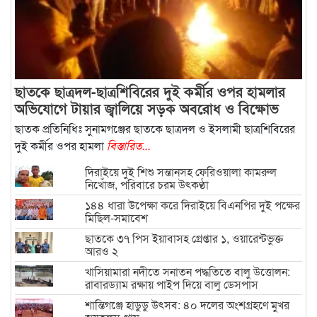
ছাতকে ছাত্রদল-ছাত্রশিবিরের দুই কর্মীর ওপর হামলার
অভিযোগে টায়ার জ্বালিয়ে সড়ক অবরোধ ও বিক্ষোভ
ছাতক প্রতিনিধিঃ সুনামগঞ্জের ছাতকে ছাত্রদল ও ইসলামী ছাত্রশিবিরের
দুই কর্মীর ওপর হামলা
বিস্তারিত...
দিরাইয়ে দুই শিশু সন্তানসহ ফেরিওয়ালা কামরুল
নিখোঁজ, পরিবারে চরম উৎকণ্ঠা
১৪৪ ধারা উপেক্ষা করে দিরাইয়ে বিএনপির দুই পক্ষের
মিছিল-সমাবেশ
ছাতকে ৩৭ পিস ইয়াবাসহ গ্রেপ্তার ১, ওয়ারেন্টভুক্ত
আরও ২
খাসিয়ামারা নদীতে সনাতন পদ্ধতিতে বালু উত্তোলন:
রাবারড্যাম রক্ষায় পাইপ দিয়ে বালু ডেসপাস
শান্তিগঞ্জে হাডুডু উৎসব: ৪০ দলের অংশগ্রহণে মুখর