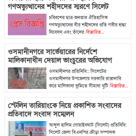
গণঅভ্যুত্থানের শহীদদের স্মরণে সিলেট
মহানগর বিএনপির কর্মসূচি
চব্বিশের ছাত্র-জনতার ঐতিহাসিক
গণঅভ্যুত্থানের বীর শহীদদের প্রতি গভীর শ্রদ্ধা
নিবেদন এবং তাঁদের
বিস্তারিত...
ওসমানীনগরে সার্ভেয়ারের নির্দেশে
মালিকানাধীন দেয়াল ভাংচুরের অভিযোগ
ওসমানীনগর প্রতিনিধি:: সিলেটের
ওসমানীনগর উপজেলায় সরকারি রাস্তাদাবি
করে মালিকানা ভূমিতে সীমানা খুটি
বিস্তারিত...
স্টেলিন তারিয়াংকে নিয়ে প্রকাশিত সংবাদের
প্রতিবাদে সংবাদ সম্মেলন
আব্দুল হালিম গোয়াইনঘাট (সিলেট) প্রতিনিধি:
সিলেট জেলা বিএনপির ক্রীড়া সম্পাদক