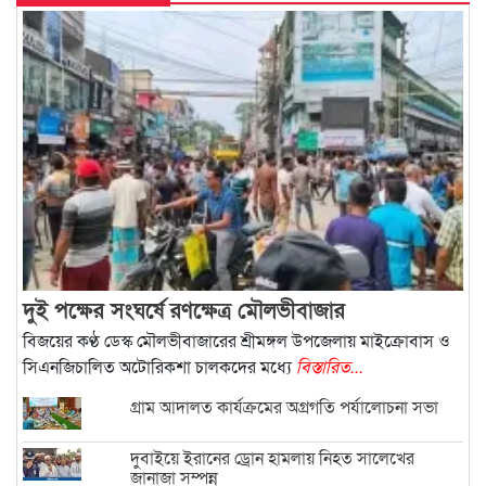
দুই পক্ষের সংঘর্ষে রণক্ষেত্র মৌলভীবাজার
বিজয়ের কণ্ঠ ডেস্ক মৌলভীবাজারের শ্রীমঙ্গল উপজেলায় মাইক্রোবাস ও
সিএনজিচালিত অটোরিকশা চালকদের মধ্যে
বিস্তারিত...
গ্রাম আদালত কার্যক্রমের অগ্রগতি পর্যালোচনা সভা
দুবাইয়ে ইরানের ড্রোন হামলায় নিহত সালেখের
জানাজা সম্পন্ন