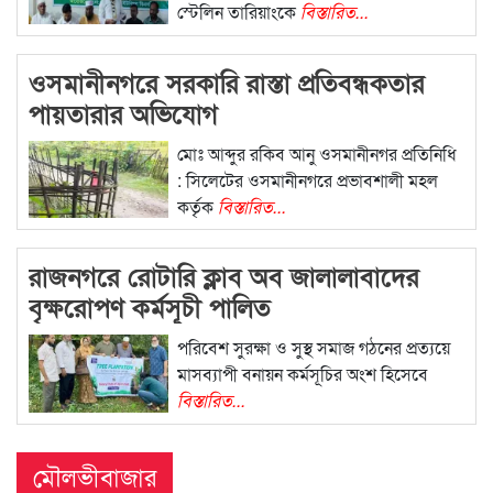
স্টেলিন তারিয়াংকে
বিস্তারিত...
ওসমানীনগরে সরকারি রাস্তা প্রতিবন্ধকতার
পায়তারার অভিযোগ
মোঃ আব্দুর রকিব আনু ওসমানীনগর প্রতিনিধি
: সিলেটের ওসমানীনগরে প্রভাবশালী মহল
কর্তৃক
বিস্তারিত...
রাজনগরে রোটারি ক্লাব অব জালালাবাদের
বৃক্ষরোপণ কর্মসূচী পালিত
পরিবেশ সুরক্ষা ও সুস্থ সমাজ গঠনের প্রত্যয়ে
মাসব্যাপী বনায়ন কর্মসূচির অংশ হিসেবে
বিস্তারিত...
মৌলভীবাজার