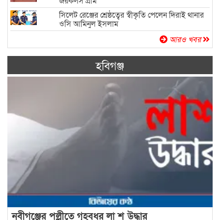
জয়কলস গ্রাম
সিলেট রেঞ্জের শ্রেষ্ঠত্বের স্বীকৃতি পেলেন দিরাই থানার
ওসি আমিনুল ইসলাম
আরও খবর
হবিগঞ্জ
নবীগঞ্জের পল্লীতে গৃহবধূর লা শ উদ্ধার