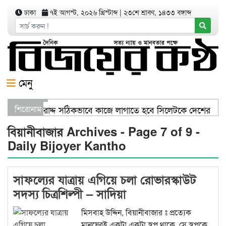
ঢাকা
৭ই আগস্ট, ২০২৬ খ্রিস্টাব্দ
|
২৩শে শ্রাবণ, ১৪৩৩ বঙ্গাব্দ
মেনু
রী স্বাস্থ্য খাতের বরাদ্দ সঠিকভাবে কাজে লাগাতে হবে সিলেটকে দেশের অ
শিরোনাম
েখানে খালি জায়গা আছে, গাছ লাগান — আব্দুল কাইয়ুম চৌধুরী
স
বিয়ানীবাজার Archives - Page 7 of 9 -
Daily Bijoyer Kantho
সাফল্যের যাত্রায় এগিয়ে চলা রোভারস্কাউট
সদস্য চিত্রশিল্পী – সাদিয়া
মিসবাহ উদ্দিন, বিয়ানীবাজার ঃ প্রত্যেক
মানুষেরই একটা একটা স্বপ্ন থাকে, সে স্বপ্নকে