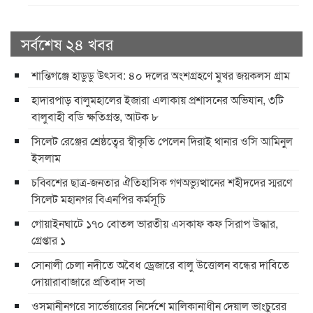
সর্বশেষ ২৪ খবর
শান্তিগঞ্জে হাডুডু উৎসব: ৪০ দলের অংশগ্রহণে মুখর জয়কলস গ্রাম
হাদারপাড় বালুমহালের ইজারা এলাকায় প্রশাসনের অভিযান, ৩টি
বালুবাহী বডি ক্ষতিগ্রস্ত, আটক ৮
সিলেট রেঞ্জের শ্রেষ্ঠত্বের স্বীকৃতি পেলেন দিরাই থানার ওসি আমিনুল
ইসলাম
চব্বিশের ছাত্র-জনতার ঐতিহাসিক গণঅভ্যুত্থানের শহীদদের স্মরণে
সিলেট মহানগর বিএনপির কর্মসূচি
গোয়াইনঘাটে ১৭০ বোতল ভারতীয় এসকাফ কফ সিরাপ উদ্ধার,
গ্রেপ্তার ১
সোনালী চেলা নদীতে অবৈধ ড্রেজারে বালু উত্তোলন বন্ধের দাবিতে
দোয়ারাবাজারে প্রতিবাদ সভা
ওসমানীনগরে সার্ভেয়ারের নির্দেশে মালিকানাধীন দেয়াল ভাংচুরের