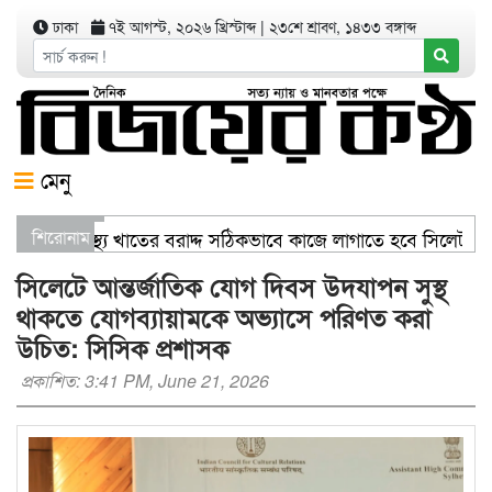
ঢাকা
৭ই আগস্ট, ২০২৬ খ্রিস্টাব্দ
|
২৩শে শ্রাবণ, ১৪৩৩ বঙ্গাব্দ
মেনু
ণিজ্যমন্ত্রী স্বাস্থ্য খাতের বরাদ্দ সঠিকভাবে কাজে লাগাতে হবে সিলেটক
শিরোনাম
তরণ যার যেখানে খালি জায়গা আছে, গাছ লাগান — আব্দুল কাইয়ুম চৌধু
সিলেটে আন্তর্জাতিক যোগ দিবস উদযাপন সুস্থ
থাকতে যোগব্যায়ামকে অভ্যাসে পরিণত করা
উচিত: সিসিক প্রশাসক
প্রকাশিত: 3:41 PM, June 21, 2026