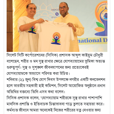
সিলেট সিটি কর্পোরেশনের (সিসিক) প্রশাসক আব্দুল কাইয়ুম চৌধুরী
বলেছেন, শরীর ও মন সুস্থ রাখার ক্ষেত্রে যোগব্যায়ামের ভূমিকা অত্যন্ত
গুরুত্বপূর্ণ। সুস্থ ও সুশৃঙ্খল জীবনযাপনের জন্য প্রত্যেকেরই
যোগব্যায়ামকে অভ্যাসে পরিণত করা উচিত।
শনিবার (২১ জুন) বিশ্ব যোগ দিবস উপলক্ষে নগরীর একটি কনভেনশন
হলে ভারতীয় সহকারী হাই কমিশন, সিলেট আয়োজিত অনুষ্ঠানে প্রধান
অতিথির বক্তব্যে তিনি এসব কথা বলেন।
সিসিক প্রশাসক বলেন, “যোগব্যায়াম শরীরকে সুস্থ রাখার পাশাপাশি
মানসিক প্রশান্তি ও ইতিবাচক চিন্তাভাবনা গড়ে তুলতে সহায়তা করে।
কর্মব্যস্ত জীবনে আমরা অনেকেই নিজের শরীরের যত্ন নেওয়ার জন্য