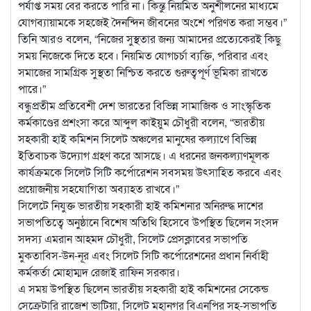
পর্যাপ্ত সময় বের করতে পারি না। কিন্তু নিয়মিত অনুশীলনের মাধ্যমে
যোগব্যায়ামকে সহজেই দৈনন্দিন জীবনের অংশে পরিণত করা সম্ভব।”
তিনি আরও বলেন, “নিজের সুস্থতার জন্য আমাদের প্রত্যেকেরই কিছু
সময় নিজেকে দিতে হবে। নিয়মিত যোগচর্চা ব্যক্তি, পরিবার এবং
সমাজের সামগ্রিক সুস্থতা নিশ্চিত করতে গুরুত্বপূর্ণ ভূমিকা রাখতে
পারে।”
বন্ধুপ্রতীম প্রতিবেশী দেশ ভারতের বিভিন্ন সামাজিক ও সাংস্কৃতিক
কর্মকাণ্ডের প্রশংসা করে আব্দুল কাইয়ুম চৌধুরী বলেন, “ভারতীয়
সহকারী হাই কমিশন সিলেট অঞ্চলের মানুষের কল্যাণে বিভিন্ন
ইতিবাচক উদ্যোগ গ্রহণ করে আসছে। এ ধরনের জনকল্যাণমূলক
কার্যক্রমকে সিলেট সিটি কর্পোরেশন সবসময় উৎসাহিত করবে এবং
প্রয়োজনীয় সহযোগিতা অব্যাহত রাখবে।”
সিলেটে নিযুক্ত ভারতীয় সহকারী হাই কমিশনার অনিরুদ্ধ দাশের
সভাপতিত্বে অনুষ্ঠানে বিশেষ অতিথি হিসেবে উপস্থিত ছিলেন সংসদ
সদস্য এমরান আহমদ চৌধুরী, সিলেট প্রেসক্লাবের সভাপতি
মুকতাবিস-উন-নূর এবং সিলেট সিটি কর্পোরেশনের প্রধান নির্বাহী
কর্মকর্তা মোহাম্মদ রেজাই রাফিন সরকার।
এ সময় উপস্থিত ছিলেন ভারতীয় সহকারী হাই কমিশনের সেকেন্ড
সেক্রেটারি রাজেশ ভাটিয়া, সিলেট মহানগর বিএনপির সহ-সভাপতি