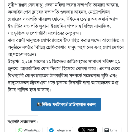
সুদীপ রঞ্জন সেন বাপ্পু, জেলা মহিলা দলের সভাপতি তামান্না আক্তার,
অনলাইন প্রেস ক্লাবের সভাপতি গুলজার আহমদ, মেট্রোপলিটন
চেম্বারের সভাপতি খায়রুল হোসেন, উইমেন চেম্বার অব কমার্স অ্যান্ড
ইন্ডাস্ট্রির সভাপতি লুবানা ইয়াছমিন শম্পাসহ বিভিন্ন সামাজিক,
সাংস্কৃতিক ও পেশাজীবী সংগঠনের নেতৃবৃন্দ।
নানা বয়সী মানুষকে যোগব্যায়ামে উৎসাহিত করার লক্ষ্যে আয়োজিত এ
অনুষ্ঠানে নগরীর বিভিন্ন শ্রেণি-পেশার মানুষ অংশ নেন এবং যোগ সেশনে
অংশগ্রহণ করেন।
উল্লেখ্য, ২০১৪ সালের ১১ ডিসেম্বর জাতিসংঘের সাধারণ পরিষদ ২১
জুনকে ‘আন্তর্জাতিক যোগ দিবস’ হিসেবে ঘোষণা করে। এরপর থেকে
বিশ্বব্যাপী যোগব্যায়ামের উপকারিতা সম্পর্কে সচেতনতা বৃদ্ধি এবং
স্বাস্থ্যসচেতন জীবনধারা গড়ে তুলতে দিবসটি নানা আয়োজনের মধ্য
দিয়ে পালিত হয়ে আসছে।
নিউজ ফটোকার্ড ডাউনলোড করুন
সংবাদটি শেয়ার করুন :
WhatsApp
Telegram
Email