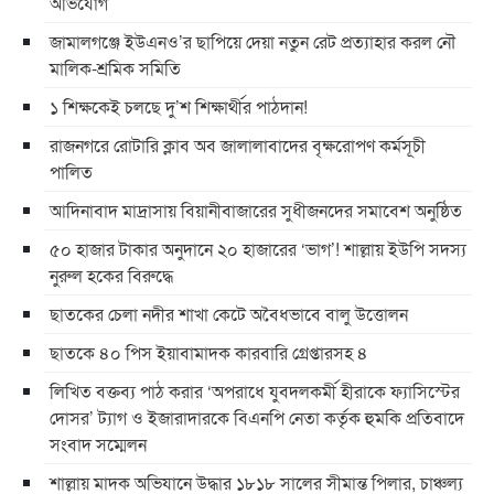
অভিযোগ
জামালগঞ্জে ইউএনও’র ছাপিয়ে দেয়া নতুন রেট প্রত্যাহার করল নৌ
মালিক-শ্রমিক সমিতি
১ শিক্ষকেই চলছে দু’শ শিক্ষার্থীর পাঠদান!
রাজনগরে রোটারি ক্লাব অব জালালাবাদের বৃক্ষরোপণ কর্মসূচী
পালিত
আদিনাবাদ মাদ্রাসায় বিয়ানীবাজারের সুধীজনদের সমাবেশ অনুষ্ঠিত
৫০ হাজার টাকার অনুদানে ২০ হাজারের ‘ভাগ’! শাল্লায় ইউপি সদস্য
নুরুল হকের বিরুদ্ধে
ছাতকের চেলা নদীর শাখা কেটে অবৈধভাবে বালু উত্তোলন
ছাতকে ৪০ পিস ইয়াবামাদক কারবারি গ্রেপ্তারসহ ৪
লিখিত বক্তব্য পাঠ করার ‘অপরাধে যুবদলকর্মী হীরাকে ফ্যাসিস্টের
দোসর’ ট্যাগ ও ইজারাদারকে বিএনপি নেতা কর্তৃক হুমকি প্রতিবাদে
সংবাদ সম্মেলন
শাল্লায় মাদক অভিযানে উদ্ধার ১৮১৮ সালের সীমান্ত পিলার, চাঞ্চল্য