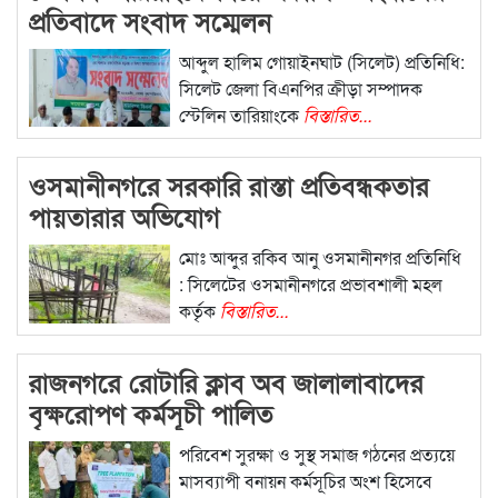
প্রতিবাদে সংবাদ সম্মেলন
আব্দুল হালিম গোয়াইনঘাট (সিলেট) প্রতিনিধি:
সিলেট জেলা বিএনপির ক্রীড়া সম্পাদক
স্টেলিন তারিয়াংকে
বিস্তারিত...
ওসমানীনগরে সরকারি রাস্তা প্রতিবন্ধকতার
পায়তারার অভিযোগ
মোঃ আব্দুর রকিব আনু ওসমানীনগর প্রতিনিধি
: সিলেটের ওসমানীনগরে প্রভাবশালী মহল
কর্তৃক
বিস্তারিত...
রাজনগরে রোটারি ক্লাব অব জালালাবাদের
বৃক্ষরোপণ কর্মসূচী পালিত
পরিবেশ সুরক্ষা ও সুস্থ সমাজ গঠনের প্রত্যয়ে
মাসব্যাপী বনায়ন কর্মসূচির অংশ হিসেবে