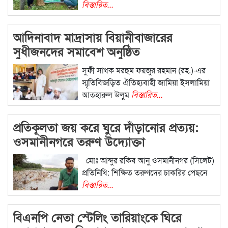
বিস্তারিত...
আদিনাবাদ মাদ্রাসায় বিয়ানীবাজারের
সুধীজনদের সমাবেশ অনুষ্ঠিত
সুফী সাধক মরহুম ফয়জুর রহমান (রহ.)-এর
স্মৃতিবিজড়িত ঐতিহ্যবাহী জামিয়া ইসলামিয়া
আতহারুল উলুম
বিস্তারিত...
প্রতিকূলতা জয় করে ঘুরে দাঁড়ানোর প্রত্যয়:
ওসমানীনগরে তরুণ উদ্যোক্তা
সাদিকুজ্জামানের সংগ্রাম
মোঃ আব্দুর রকিব আনু ​ওসমানীনগর (সিলেট)
প্রতিনিধি: শিক্ষিত তরুণদের চাকরির পেছনে
বিস্তারিত...
বিএনপি নেতা স্টেলিং তারিয়াংকে ঘিরে