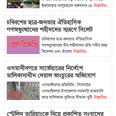
ইজারাকৃত বালুমহালে মঙ্গলবার (৪
বিস্তারিত...
চব্বিশের ছাত্র-জনতার ঐতিহাসিক
গণঅভ্যুত্থানের শহীদদের স্মরণে সিলেট
মহানগর বিএনপির কর্মসূচি
চব্বিশের ছাত্র-জনতার ঐতিহাসিক
গণঅভ্যুত্থানের বীর শহীদদের প্রতি গভীর শ্রদ্ধা
নিবেদন এবং তাঁদের
বিস্তারিত...
ওসমানীনগরে সার্ভেয়ারের নির্দেশে
মালিকানাধীন দেয়াল ভাংচুরের অভিযোগ
ওসমানীনগর প্রতিনিধি:: সিলেটের
ওসমানীনগর উপজেলায় সরকারি রাস্তাদাবি
করে মালিকানা ভূমিতে সীমানা খুটি
বিস্তারিত...
স্টেলিন তারিয়াংকে নিয়ে প্রকাশিত সংবাদের