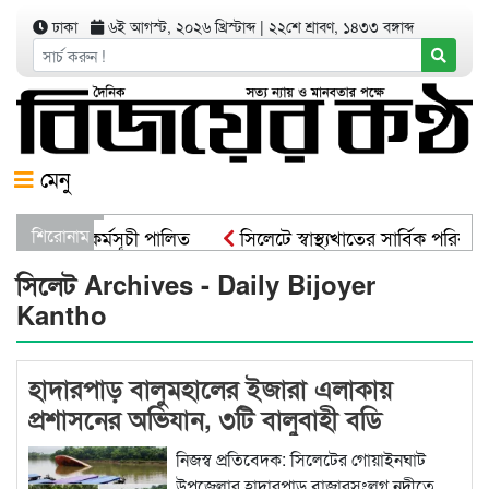
ঢাকা
৬ই আগস্ট, ২০২৬ খ্রিস্টাব্দ
|
২২শে শ্রাবণ, ১৪৩৩ বঙ্গাব্দ
মেনু
ৃক্ষরোপণ কর্মসূচী পালিত
শিরোনাম
সিলেটে স্বাস্থ্যখাতের সার্বিক পরিকল্
্বরাষ্ট্রমন্ত্রী
সিসিকের পাঁচ ওয়ার্ডে এক হাজার গাছের চারা ব
সিলেট Archives - Daily Bijoyer
Kantho
হাদারপাড় বালুমহালের ইজারা এলাকায়
প্রশাসনের অভিযান, ৩টি বালুবাহী বডি
ক্ষতিগ্রস্ত, আটক ৮
নিজস্ব প্রতিবেদক: সিলেটের গোয়াইনঘাট
উপজেলার হাদারপাড় বাজারসংলগ্ন নদীতে