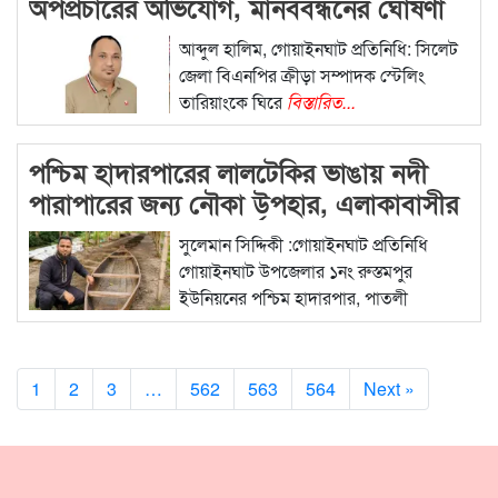
অপপ্রচারের অভিযোগ, মানববন্ধনের ঘোষণা
আব্দুল হালিম, গোয়াইনঘাট প্রতিনিধি: সিলেট
জেলা বিএনপির ক্রীড়া সম্পাদক স্টেলিং
তারিয়াংকে ঘিরে
বিস্তারিত...
পশ্চিম হাদারপারের লালটেকির ভাঙায় নদী
পারাপারের জন্য নৌকা উপহার, এলাকাবাসীর
প্রশংসায় মেম্বার পদপ্রার্থী মাস্টার
সুলেমান সিদ্দিকী :গোয়াইনঘাট প্রতিনিধি
বদরুজজামান
গোয়াইনঘাট উপজেলার ১নং রুস্তমপুর
ইউনিয়নের পশ্চিম হাদারপার, পাতলী
বিস্তারিত...
1
2
3
…
562
563
564
Next »