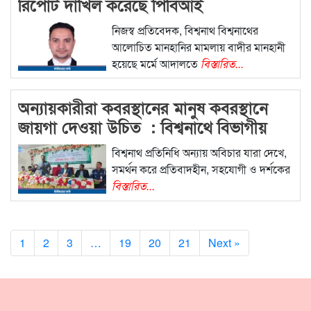
রিপোর্ট দাখিল করেছে পিবিআই
নিজস্ব প্রতিবেদক, বিশ্বনাথ বিশ্বনাথের
আলোচিত মানহানির মামলায় বাদীর মানহানী
হয়েছে মর্মে আদালতে
বিস্তারিত...
অন্যায়কারীরা কবরস্থানের মানুষ কবরস্থানে
জায়গা দেওয়া উচিত : বিশ্বনাথে বিভাগীয়
কমিশনার
বিশ্বনাথ প্রতিনিধি অন্যায় অবিচার যারা দেখে,
সমর্থন করে প্রতিবাদহীন, সহযোগী ও দর্শকের
বিস্তারিত...
1
2
3
…
19
20
21
Next »