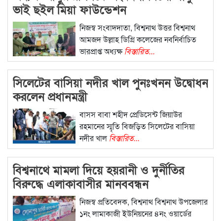
ভাই ছইল মিয়া ফাউন্ডেশন
নিজস্ব সংবাদদাতা, বিশ্বনাথ উত্তর বিশ্বনাথ
আমজদ উল্লাহ ডিগ্রি কলেজের নবনির্বাচিত
ভারপ্রাপ্ত অধ্যক্ষ
বিস্তারিত...
সিলেটের বাসিয়া নদীর খাল পুনঃখনন উদ্বোধন
করলেন প্রধানমন্ত্রী
বাসস বাবা শহীদ প্রেডিসেন্ট জিয়াউর
রহমানের স্মৃতি বিজড়িত সিলেটের বাসিয়া
নদীর খাল
বিস্তারিত...
বিশ্বনাথে মামলা দিয়ে হয়রানী ও দুর্নীতির
বিরুদ্ধে এলাকাবাসীর মানববন্ধন
নিজস্ব প্রতিবেদক, বিশ্বনাথ বিশ্বনাথ উপজেলার
১নং লামাকাজী ইউনিয়নের ৪নং ওয়ার্ডের