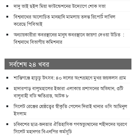
দাদু ভাই ছইল মিয়া ফাউন্ডেশনের উদ্যোগে শোক সভা
বিশ্বনাথের আলোচিত মানহানি মামলায় তদন্ত রিপোর্ট দাখিল
করেছে পিবিআই
অন্যায়কারীরা কবরস্থানের মানুষ কবরস্থানে জায়গা দেওয়া উচিত :
বিশ্বনাথে বিভাগীয় কমিশনার
সর্বশেষ ২৪ খবর
শান্তিগঞ্জে হাডুডু উৎসব: ৪০ দলের অংশগ্রহণে মুখর জয়কলস গ্রাম
হাদারপাড় বালুমহালের ইজারা এলাকায় প্রশাসনের অভিযান, ৩টি
বালুবাহী বডি ক্ষতিগ্রস্ত, আটক ৮
সিলেট রেঞ্জের শ্রেষ্ঠত্বের স্বীকৃতি পেলেন দিরাই থানার ওসি আমিনুল
ইসলাম
চব্বিশের ছাত্র-জনতার ঐতিহাসিক গণঅভ্যুত্থানের শহীদদের স্মরণে
সিলেট মহানগর বিএনপির কর্মসূচি