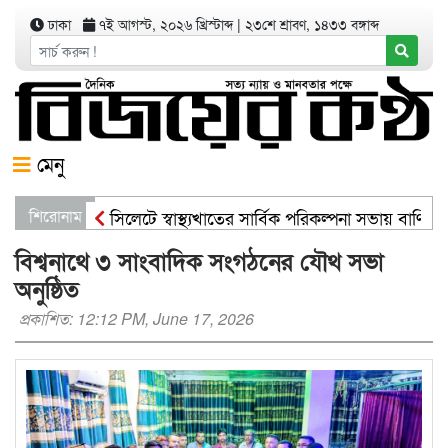
ঢাকা
৭ই আগস্ট, ২০২৬ খ্রিস্টাব্দ
|
২৩শে শ্রাবণ, ১৪৩৩ বঙ্গাব্দ
মেনু
শিরোনাম
সিলেটে স্বাস্থ্যখাতের সার্বিক পরিকল্পনা সভায় বাণিজ্যম
সিসিকের পাঁচ ওয়ার্ডে এক হাজার গাছের চারা বিতরণ য
বিশ্বনাথে ৩ সাংবাদিক সংগঠনের যৌথ সভা
অনুষ্ঠিত
প্রকাশিত: 12:12 PM, June 17, 2026