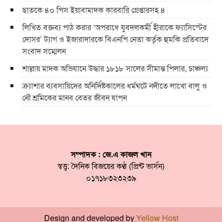
ছাতকে ৪০ পিস ইয়াবামাদক কারবারি গ্রেপ্তারসহ ৪
লিখিত বক্তব্য পাঠ করার ‘অপরাধে যুবদলকর্মী হীরাকে ফ্যাসিস্টের
দোসর’ ট্যাগ ও ইজারাদারকে বিএনপি নেতা কর্তৃক হুমকি প্রতিবাদে
সংবাদ সম্মেলন
শাল্লায় মাদক অভিযানে উদ্ধার ১৮১৮ সালের সীমান্ত পিলার, চাঞ্চল্য
ক্র্যাশার ব্যবসায়িদের অনির্দিষ্টকালের ধর্মঘটে নদীতে লাখো বালু ও
নৌ শ্রমিকের মানব বেতর জীবন যাপন
সম্পাদক : জে.এ কাজল খান
স্বত্ত্ব: দৈনিক বিজয়ের কণ্ঠ (প্রিন্ট ভার্সন)
০১৭১৮৩২৩২৩৯
Design and developed by
Yellow Host