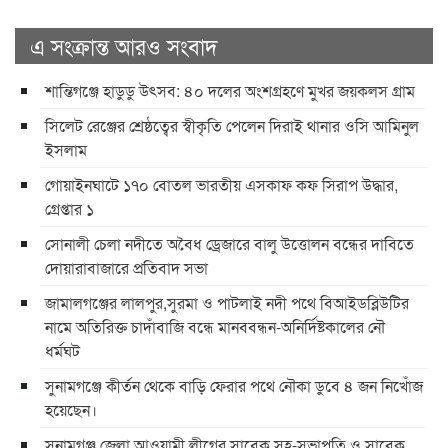
এ সংক্রান্ত আরও সংবাদ
শান্তিগঞ্জে হাডুডু উৎসব: ৪০ দলের অংশগ্রহণে মুখর জয়কলস গ্রাম
সিলেট রেঞ্জের শ্রেষ্ঠত্বের স্বীকৃতি পেলেন দিরাই থানার ওসি আমিনুল
ইসলাম
গোয়াইনঘাটে ১৭০ বোতল ভারতীয় এসকাফ কফ সিরাপ উদ্ধার,
গ্রেপ্তার ১
সোনালী চেলা নদীতে অবৈধ ড্রেজারে বালু উত্তোলন বন্ধের দাবিতে
দোয়ারাবাজারে প্রতিবাদ সভা
জামালগঞ্জের লালপুর,সুরমা ও পাটলাই নদী পথে বিআইডব্লিউটির
নামে অতিরিক্ত চাদাঁবাজি বন্ধে মানববন্ধন-অনির্দিষ্টকালের নৌ
ধর্মঘট
সুনামগঞ্জে কীর্তন থেকে বাড়ি ফেরার পথে নৌকা ডুবে ৪ জন নিখোঁজ
হয়েছেন।
সুনামগঞ্জ জেলা আওয়ামী লীগের সাবেক সহ-সভাপতি ও সাবেক