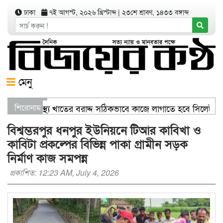
ঢাকা
৭ই আগস্ট, ২০২৬ খ্রিস্টাব্দ
|
২৩শে শ্রাবণ, ১৪৩৩ বঙ্গাব্দ
মেনু
াণিজ্যমন্ত্রী স্বাস্থ্য খাতের বরাদ্দ সঠিকভাবে কাজে লাগাতে হবে সিলেট
শিরোনাম
িতরণ যার যেখানে খালি জায়গা আছে, গাছ লাগান — আব্দুল কাইয়ুম চৌধ
বিশ্বম্ভরপুর ধনপুর ইউনিয়নে টিআর কাবিখা ও
কাবিটা প্রকল্পের বিভিন্ন পাকা গ্রামীন সড়ক
নির্মাণ কাজ সমপন্ন
প্রকাশিত: 12:23 AM, July 4, 2026