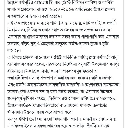
উন্নয়ন কর্মসূচির আওতায় টি আর (টেস্ট রিলিফ) কাবিখা ও কাবিটা
সাধারণ প্রকল্পের মাধ্যমে ২০২৫–২০২৬ অর্থবছরের উন্নয়ন প্রকল্প
সফলভাবে বাস্তবায়ন করা হয়েছে।
এই প্রকল্পগুলোর মাধ্যমে গ্রামীণ রাস্তা সংস্কার, মাটি ভরাট, কালভার্ট
মেরামতসহ বিভিন্ন অবকাঠামোগত উন্নয়ন কাজ সম্পন্ন হয়েছে, যা
এলাকার সাধারণ মানুষের চলাচল সহজ করার পাশাপাশি অত্র এলাকার
অসহায়,গড়িব,দুস্থ ও মেহনতী মানুষের কর্মসংস্থানের সুযোগ সৃষ্টি
করেছে।
এ বিষয়ে প্রকল্প বাস্তবায়ন সংশ্লিষ্ট অতিরিক্ত দায়িত্বপ্রাপ্ত কর্মকর্তা আবু
হাসনাত সরকার বলেন, সরকারের নির্দেশনা অনুযায়ী উপজেলার ধনপুর
ইউনিয়নে টি-আর,কাবিখা, কাবিটা প্রকল্পসমূহ স্বচ্ছতা ও
জবাবদিহিতার সঙ্গে শতভাগ বাস্তবায়ন করা হয়েছে। স্থানীয় জনগণ
এবং ইউপি চেয়ারম্যানের সার্বক্ষণিক তদারকি ও অংশগ্রহণে সময়মতো
অনেকগুলো প্রকল্প সম্পন্ন করা সম্ভব হয়েছে, যা এলাকার উন্নয়নে
গুরুত্বপূর্ণ ভূমিকা রাখছে। তিনি আরও জানান, ভবিষ্যতেও সরকারের
উন্নয়ন কার্যক্রম ধারাবাহিকভাবে বাস্তবায়নের মাধ্যমে জনগণের
জীবনমান উন্নয়নে কাজ করে যাওয়া হবে।
ধনপুর ইউপি চেয়ারম্যান মো মিলন খান জানান, মাননীয় সংসদ সদস্য
এড নুরুল ইসলাম নুরুল ভাইয়ের অক্লান্ত প্রচেষ্টায় দীর্ঘদিনের এই