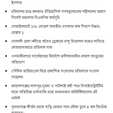
ইসলাম
চব্বিশের ছাত্র-জনতার ঐতিহাসিক গণঅভ্যুত্থানের শহীদদের স্মরণে
সিলেট মহানগর বিএনপির কর্মসূচি
গোয়াইনঘাটে ১৭০ বোতল ভারতীয় এসকাফ কফ সিরাপ উদ্ধার,
গ্রেপ্তার ১
সোনালী চেলা নদীতে অবৈধ ড্রেজারে বালু উত্তোলন বন্ধের দাবিতে
দোয়ারাবাজারে প্রতিবাদ সভা
ওসমানীনগরে সার্ভেয়ারের নির্দেশে মালিকানাধীন দেয়াল ভাংচুরের
অভিযোগ
স্টেলিন তারিয়াংকে নিয়ে প্রকাশিত সংবাদের প্রতিবাদে সংবাদ
সম্মেলন
জামালগঞ্জের লালপুর,সুরমা ও পাটলাই নদী পথে বিআইডব্লিউটির
নামে অতিরিক্ত চাদাঁবাজি বন্ধে মানববন্ধন-অনির্দিষ্টকালের নৌ
ধর্মঘট
সুনামগঞ্জে কীর্তন থেকে বাড়ি ফেরার পথে নৌকা ডুবে ৪ জন নিখোঁজ
হয়েছেন।