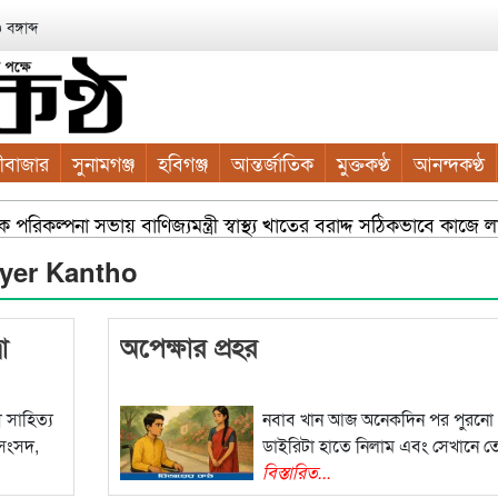
ঙ্গাব্দ
ীবাজার
সুনামগঞ্জ
হবিগঞ্জ
আন্তর্জাতিক
মুক্তকণ্ঠ
আনন্দকণ্ঠ
িক পরিকল্পনা সভায় বাণিজ্যমন্ত্রী স্বাস্থ্য খাতের বরাদ্দ সঠিকভাবে ক
ের চারা বিতরণ যার যেখানে খালি জায়গা আছে, গাছ লাগান — আব্দুল ক
joyer Kantho
া
অপেক্ষার প্রহর
 সাহিত্য
নবাব খান আজ অনেকদিন পর পুরনো
য সংসদ,
ডাইরিটা হাতে নিলাম এবং সেখানে 
বিস্তারিত...