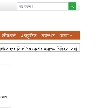
ক্রীড়াকণ্ঠ
এক্সক্লুসিভ
ক্যাম্পাস
আরো
াজে লাগাতে হবে সিলেটকে দেশের অন্যতম চিকিৎসাসেবা কেন্দ্র হিসেবে গড়ে 
াইয়ুম চৌধুরী
সম্প্রসারিত ওয়ার্ডে আধুনিক নাগরিক সুবিধা করত
তোমার