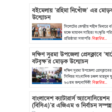
বইমেলায় ‘রহিমা নিখোঁজ’ এর মোড়
উন্মোচন
সিলেটের কেন্দ্রীয় শহীদ মিনারে 
মঞ্চে মায়াবন সাহিত্য সংস্কৃতি প
প্রতিষ্ঠাতা সভাপতি
বিস্তারিত...
দক্ষিণ সুরমা উপজেলা প্রেসক্লাবে ‘ষা
বটবৃক্ষ’র মোড়ক উন্মোচন
দক্ষিণ সুরমা উপজেলা প্রেসক্লাব
সিনিয়র সাংবাদিক চঞ্চল মাহমুদ 
৬০তম জন্মবার্ষিকী
বিস্তারিত...
বাংলাদেশ ক্যাটারার্স অ্যাসোসিয়েশন
(বিসিএ)’র এজিএম ও নির্বাচন সম্পন্ন