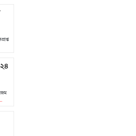
ে
রাপ্ত
’২৪
রিজম
..