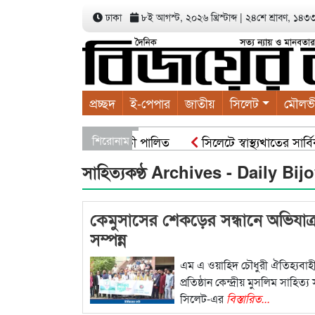
ঢাকা
৮ই আগস্ট, ২০২৬ খ্রিস্টাব্দ
|
২৪শে শ্রাবণ, ১৪৩৩ ব
প্রচ্ছদ
ই-পেপার
জাতীয়
সিলেট
মৌলভ
লাবাদের বৃক্ষরোপণ কর্মসূচী পালিত
শিরোনাম
সিলেটে স্বাস্থ্যখাতের সার্ব
পি নন : স্বরাষ্ট্রমন্ত্রী
সিসিকের পাঁচ ওয়ার্ডে এক হাজার গাছ
সাহিত্যকণ্ঠ Archives - Daily Bi
কেমুসাসের শেকড়ের সন্ধানে অভিযাত্র
সম্পন্ন
এম এ ওয়াহিদ চৌধুরী ঐতিহ্যবাহী
প্রতিষ্ঠান কেন্দ্রীয় মুসলিম সাহিত্
সিলেট-এর
বিস্তারিত...