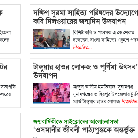
ক
দক্ষিণ সুরমা সাহিত্য পরিষদের উদ্যোগ
কবি দিলওয়ারের জন্মদিন উদযাপন
বইমেলা
বিশিষ্ট কবি ও গবেষক এ কে শেরাম
রিষদের
বলেছেন, বাংলা সাহিত্যে একুশে পদকপ্
বিস্তারিত...
টের
টাঙ্গুয়ার হাওর লোকজ ও পূর্ণিমা উৎসব
উদযাপন
ের সভাপতি
আব্দুল আলীম ইমতিয়াজ, সুনামগঞ্জ
ফুলরের
সুনামগঞ্জের তাহিরপুর উপজেলায় ট্যু
বোর্ড টাঙ্গুয়ার হাওর লোকজ
বিস্তারিত.
জন্মবার্ষিকীতে সাইক্লোনের আলোচনাসভা
‘ওসমানীর জীবনী পাঠ্যপুস্তকে অন্তর্ভূক্ত
করতে হবে’