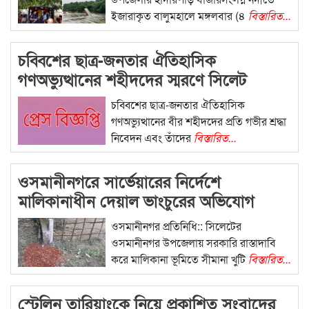
ইজারাকৃত বালুমহালে মঙ্গলবার (৪
বিস্তারিত...
চব্বিশের ছাত্র-জনতার ঐতিহাসিক
গণঅভ্যুত্থানের শহীদদের স্মরণে সিলেট
মহানগর বিএনপির কর্মসূচি
চব্বিশের ছাত্র-জনতার ঐতিহাসিক
গণঅভ্যুত্থানের বীর শহীদদের প্রতি গভীর শ্রদ্ধা
নিবেদন এবং তাঁদের
বিস্তারিত...
ওসমানীনগরে সার্ভেয়ারের নির্দেশে
মালিকানাধীন দেয়াল ভাংচুরের অভিযোগ
ওসমানীনগর প্রতিনিধি:: সিলেটের
ওসমানীনগর উপজেলায় সরকারি রাস্তাদাবি
করে মালিকানা ভূমিতে সীমানা খুটি
বিস্তারিত...
স্টেলিন তারিয়াংকে নিয়ে প্রকাশিত সংবাদের