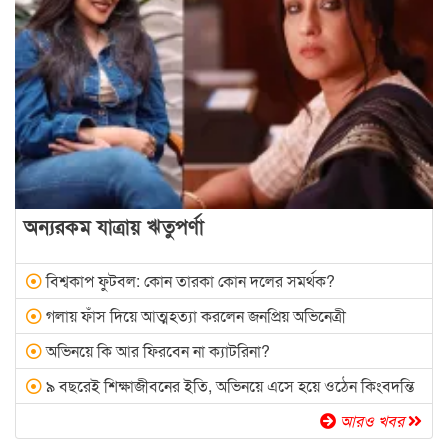
অন্যরকম যাত্রায় ঋতুপর্ণা
বিশ্বকাপ ফুটবল: কোন তারকা কোন দলের সমর্থক?
গলায় ফাঁস দিয়ে আত্মহত্যা করলেন জনপ্রিয় অভিনেত্রী
অভিনয়ে কি আর ফিরবেন না ক্যাটরিনা?
৯ বছরেই শিক্ষাজীবনের ইতি, অভিনয়ে এসে হয়ে ওঠেন কিংবদন্তি
আরও খবর