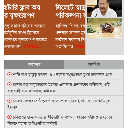
সিলেটে স্বাস্থ্যখাতের সার্বিক
পরিকল্পনা সভায় বাণিজ্যমন্ত্রী
স্বাস্থ্য খাতের বরাদ্দ সঠিকভাবে
বাণিজ্য, শিল্প, বস্ত্র ও পাট মন্ত্রণালয়ের মন্ত্রী
কাজে লাগাতে হবে সিলেটকে
খন্দকার আব্দুল মুক্তাদির এমপি বলেছেন,
দেশের অন্যতম চিকিৎসাসেবা
বর্তমান সরকার শিক্ষা ও স্বাস্থ্য খাতকে সর্বোচ্চ
কেন্দ্র হিসেবে গড়ে তোলা
অগ্রাধিকার
বিস্তারিত...
সম্ভব: সিসিক প্রশাসক
সর্বশেষ
জনপ্রিয়
শান্তিগঞ্জে হাডুডু উৎসব: ৪০ দলের অংশগ্রহণে মুখর জয়কলস গ্রাম
হাদারপাড় বালুমহালের ইজারা এলাকায় প্রশাসনের অভিযান, ৩টি
বালুবাহী বডি ক্ষতিগ্রস্ত, আটক ৮
সিলেট রেঞ্জের শ্রেষ্ঠত্বের স্বীকৃতি পেলেন দিরাই থানার ওসি আমিনুল
ইসলাম
চব্বিশের ছাত্র-জনতার ঐতিহাসিক গণঅভ্যুত্থানের শহীদদের স্মরণে
সিলেট মহানগর বিএনপির কর্মসূচি