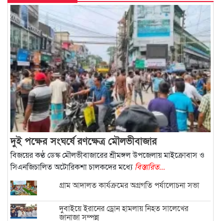
দুই পক্ষের সংঘর্ষে রণক্ষেত্র মৌলভীবাজার
বিজয়ের কণ্ঠ ডেস্ক মৌলভীবাজারের শ্রীমঙ্গল উপজেলায় মাইক্রোবাস ও
সিএনজিচালিত অটোরিকশা চালকদের মধ্যে
বিস্তারিত...
গ্রাম আদালত কার্যক্রমের অগ্রগতি পর্যালোচনা সভা
দুবাইয়ে ইরানের ড্রোন হামলায় নিহত সালেখের
জানাজা সম্পন্ন