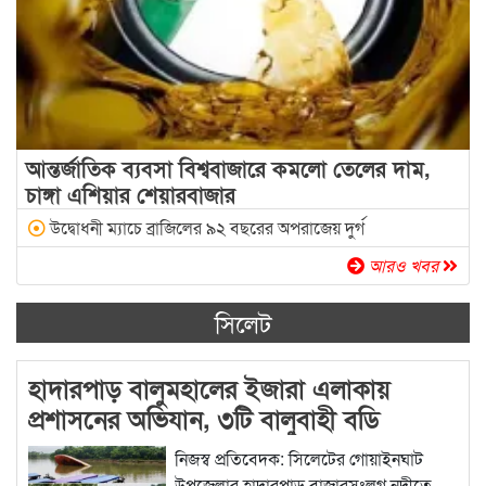
আন্তর্জাতিক ব্যবসা বিশ্ববাজারে কমলো তেলের দাম,
চাঙ্গা এশিয়ার শেয়ারবাজার
উদ্বোধনী ম্যাচে ব্রাজিলের ৯২ বছরের অপরাজেয় দুর্গ
আরও খবর
সিলেট
হাদারপাড় বালুমহালের ইজারা এলাকায়
প্রশাসনের অভিযান, ৩টি বালুবাহী বডি
ক্ষতিগ্রস্ত, আটক ৮
নিজস্ব প্রতিবেদক: সিলেটের গোয়াইনঘাট
উপজেলার হাদারপাড় বাজারসংলগ্ন নদীতে