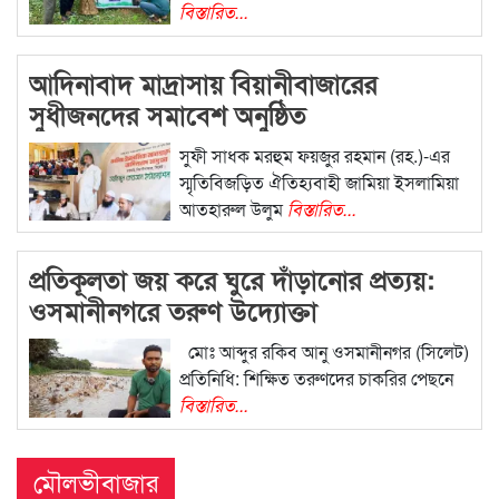
বিস্তারিত...
আদিনাবাদ মাদ্রাসায় বিয়ানীবাজারের
সুধীজনদের সমাবেশ অনুষ্ঠিত
সুফী সাধক মরহুম ফয়জুর রহমান (রহ.)-এর
স্মৃতিবিজড়িত ঐতিহ্যবাহী জামিয়া ইসলামিয়া
আতহারুল উলুম
বিস্তারিত...
প্রতিকূলতা জয় করে ঘুরে দাঁড়ানোর প্রত্যয়:
ওসমানীনগরে তরুণ উদ্যোক্তা
সাদিকুজ্জামানের সংগ্রাম
মোঃ আব্দুর রকিব আনু ​ওসমানীনগর (সিলেট)
প্রতিনিধি: শিক্ষিত তরুণদের চাকরির পেছনে
বিস্তারিত...
মৌলভীবাজার