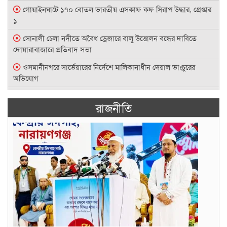
গোয়াইনঘাটে ১৭০ বোতল ভারতীয় এসকাফ কফ সিরাপ উদ্ধার, গ্রেপ্তার
১
সোনালী চেলা নদীতে অবৈধ ড্রেজারে বালু উত্তোলন বন্ধের দাবিতে
দোয়ারাবাজারে প্রতিবাদ সভা
ওসমানীনগরে সার্ভেয়ারের নির্দেশে মালিকানাধীন দেয়াল ভাংচুরের
অভিযোগ
স্টেলিন তারিয়াংকে নিয়ে প্রকাশিত সংবাদের প্রতিবাদে সংবাদ সম্মেলন
রাজনীতি
জামালগঞ্জের লালপুর,সুরমা ও পাটলাই নদী পথে বিআইডব্লিউটির নামে
অতিরিক্ত চাদাঁবাজি বন্ধে মানববন্ধন-অনির্দিষ্টকালের নৌ ধর্মঘট
সুনামগঞ্জে কীর্তন থেকে বাড়ি ফেরার পথে নৌকা ডুবে ৪ জন নিখোঁজ
হয়েছেন।
ওসমানীনগরে সরকারি রাস্তা প্রতিবন্ধকতার পায়তারার অভিযোগ
সুনামগঞ্জ জেলা আওয়ামী লীগের সাবেক সহ-সভাপতি ও সাবেক
উপজেলা চেয়ারম্যান এডভোকেট অবনী মোহন দাসের প্রথম মৃত্যুবার্ষিকী
শাল্লা কল্যাণ সমিতির সভাপতি এড. মামুন, সাধারণ সম্পাদক অশেষ