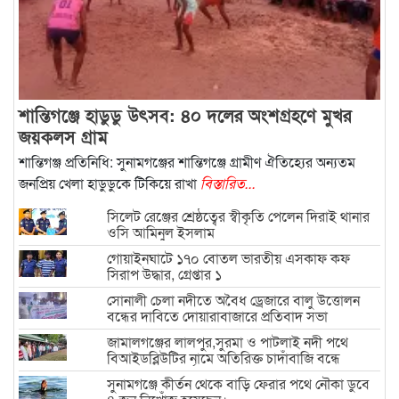
শান্তিগঞ্জে হাডুডু উৎসব: ৪০ দলের অংশগ্রহণে মুখর
জয়কলস গ্রাম
শান্তিগঞ্জ প্রতিনিধি: সুনামগঞ্জের শান্তিগঞ্জে গ্রামীণ ঐতিহ্যের অন্যতম
জনপ্রিয় খেলা হাডুডুকে টিকিয়ে রাখা
বিস্তারিত...
সিলেট রেঞ্জের শ্রেষ্ঠত্বের স্বীকৃতি পেলেন দিরাই থানার
ওসি আমিনুল ইসলাম
গোয়াইনঘাটে ১৭০ বোতল ভারতীয় এসকাফ কফ
সিরাপ উদ্ধার, গ্রেপ্তার ১
সোনালী চেলা নদীতে অবৈধ ড্রেজারে বালু উত্তোলন
বন্ধের দাবিতে দোয়ারাবাজারে প্রতিবাদ সভা
জামালগঞ্জের লালপুর,সুরমা ও পাটলাই নদী পথে
বিআইডব্লিউটির নামে অতিরিক্ত চাদাঁবাজি বন্ধে
মানববন্ধন-অনির্দিষ্টকালের নৌ ধর্মঘট
সুনামগঞ্জে কীর্তন থেকে বাড়ি ফেরার পথে নৌকা ডুবে