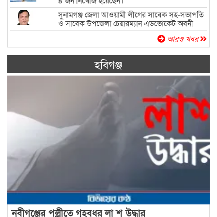
৪ জন নিখোঁজ হয়েছেন।
সুনামগঞ্জ জেলা আওয়ামী লীগের সাবেক সহ-সভাপতি
ও সাবেক উপজেলা চেয়ারম্যান এডভোকেট অবনী
মোহন দাসের প্রথম মৃত্যুবার্ষিকী
আরও খবর
হবিগঞ্জ
নবীগঞ্জের পল্লীতে গৃহবধূর লা শ উদ্ধার