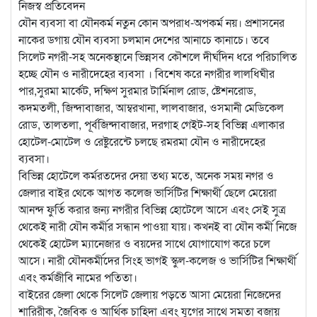
নিজস্ব প্রতিবেদন
যৌন ব্যবসা বা যৌনকর্ম নতুন কোন অপরাধ-অপকর্ম নয়। প্রশাসনের
নাকের ডগায় যৌন ব্যবসা চলমান দেশের আনাচে কানাচে। তবে
সিলেট নগরী-সহ অনেকস্থানে ভিন্নসব কৌশলে দীর্ঘদিন ধরে পরিচালিত
হচ্ছে যৌন ও নারীদেহের ব্যবসা । বিশেষ করে নগরীর লালধিঘীর
পার,সুরমা মার্কেট, দক্ষিণ সুরমার টার্মিনাল রোড, ষ্টেশনরোড,
কদমতলী, জিন্দাবাজার, আম্বরখানা, লালবাজার, ওসমানী মেডিকেল
রোড, তালতলা, পূর্বজিন্দাবাজার, দরগাহ গেইট-সহ বিভিন্ন এলাকার
হোটেল-মোটেল ও রেষ্টুরেন্টে চলছে রমরমা যৌন ও নারীদেহের
ব্যবসা।
বিভিন্ন হোটেলে কর্মরতদের দেয়া তথ্য মতে, অনেক সময় নগর ও
জেলার বাইর থেকে আগত কলেজ ভার্সিটির শিক্ষার্থী ছেলে মেয়েরা
আনন্দ ফুর্তি করার জন্য নগরীর বিভিন্ন হোটেলে আসে এবং সেই সুত্র
থেকেই নারী যৌন কর্মীর সন্ধান পাওয়া যায়। কখনই বা যৌন কর্মী নিজে
থেকেই হোটেল ম্যানেজার ও বয়দের সাথে যোগাযোগ করে চলে
আসে। নারী যৌনকর্মীদের সিংহ ভাগই স্কুল-কলেজ ও ভার্সিটির শিক্ষার্থী
এবং কর্মজীবি নামের পতিতা।
বাইরের জেলা থেকে সিলেট জেলায় পড়তে আসা মেয়েরা নিজেদের
শারিরীক, জৈবিক ও আর্থিক চাহিদা এবং যুগের সাথে সমতা বজায়