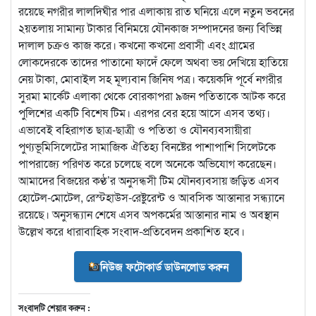
রয়েছে নগরীর লালদিঘীর পার এলাকায় রাত ঘনিয়ে এলে নতুন ভবনের
২য়তলায় সামান্য টাকার বিনিময়ে যৌনকাজ সম্পাদনের জন্য বিভিন্ন
দালাল চক্রও কাজ করে। কখনো কখনো প্রবাসী এবং গ্রামের
লোকদেরকে তাদের পাতানো ফাদেঁ ফেলে অথবা ভয় দেখিয়ে হাতিয়ে
নেয় টাকা, মোবাইল সহ মূল্যবান জিনিষ পত্র। কয়েকদি পূর্বে নগরীর
সুরমা মার্কেট এলাকা থেকে বোরকাপরা ৯জন পতিতাকে আটক করে
পুলিশের একটি বিশেষ টিম। এরপর বের হয়ে আসে এসব তথ্য।
এভাবেই বহিরাগত ছাত্র-ছাত্রী ও পতিতা ও যৌনব্যবসায়ীরা
পুণ্যভূমিসিলেটের সামাজিক ঐতিহ্য বিনষ্টের পাশাপাশি সিলেটকে
পাপরাজ্যে পরিণত করে চলেছে বলে অনেকে অভিযোগ করেছেন।
আমাদের বিজয়ের কণ্ঠ’র অনুসন্ধসী টিম যৌনব্যবসায় জড়িত এসব
হোটেল-মোটেল, রেস্টহাউস-রেষ্টুরেন্ট ও আবসিক আস্তানার সন্ধ্যানে
রয়েছে। অনুসন্ধ্যান শেষে এসব অপকর্মের আস্তানার নাম ও অবস্থান
উল্লেখ করে ধারাবাহিক সংবাদ-প্রতিবেদন প্রকাশিত হবে।
নিউজ ফটোকার্ড ডাউনলোড করুন
সংবাদটি শেয়ার করুন :