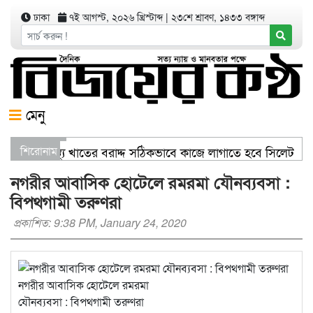
ঢাকা
৭ই আগস্ট, ২০২৬ খ্রিস্টাব্দ
|
২৩শে শ্রাবণ, ১৪৩৩ বঙ্গাব্দ
মেনু
িজ্যমন্ত্রী স্বাস্থ্য খাতের বরাদ্দ সঠিকভাবে কাজে লাগাতে হবে সিলেটকে
শিরোনাম
রণ যার যেখানে খালি জায়গা আছে, গাছ লাগান — আব্দুল কাইয়ুম চৌধুর
নগরীর আবাসিক হোটেলে রমরমা যৌনব্যবসা :
বিপথগামী তরুণরা
প্রকাশিত: 9:38 PM, January 24, 2020
নগরীর আবাসিক হোটেলে রমরমা
যৌনব্যবসা : বিপথগামী তরুণরা