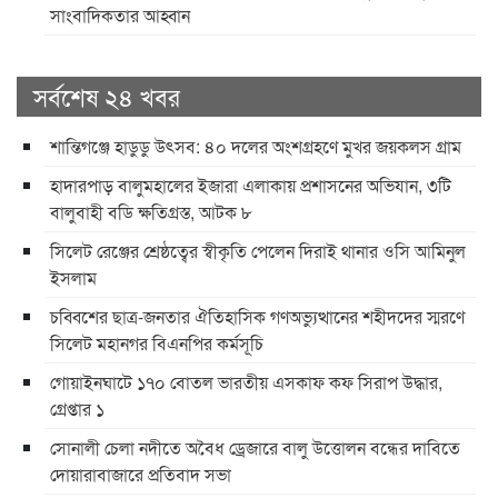
সাংবাদিকতার আহ্বান
সর্বশেষ ২৪ খবর
শান্তিগঞ্জে হাডুডু উৎসব: ৪০ দলের অংশগ্রহণে মুখর জয়কলস গ্রাম
হাদারপাড় বালুমহালের ইজারা এলাকায় প্রশাসনের অভিযান, ৩টি
বালুবাহী বডি ক্ষতিগ্রস্ত, আটক ৮
সিলেট রেঞ্জের শ্রেষ্ঠত্বের স্বীকৃতি পেলেন দিরাই থানার ওসি আমিনুল
ইসলাম
চব্বিশের ছাত্র-জনতার ঐতিহাসিক গণঅভ্যুত্থানের শহীদদের স্মরণে
সিলেট মহানগর বিএনপির কর্মসূচি
গোয়াইনঘাটে ১৭০ বোতল ভারতীয় এসকাফ কফ সিরাপ উদ্ধার,
গ্রেপ্তার ১
সোনালী চেলা নদীতে অবৈধ ড্রেজারে বালু উত্তোলন বন্ধের দাবিতে
দোয়ারাবাজারে প্রতিবাদ সভা