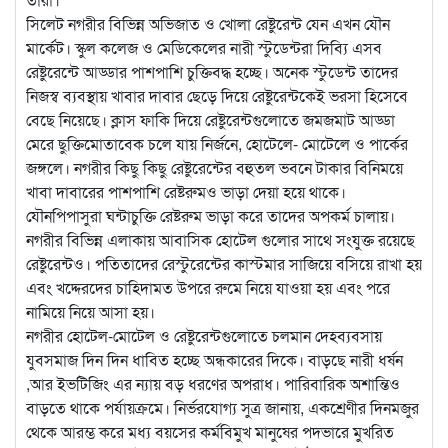
সিলেট নগরীর বিভিন্ন অভিজাত ও খোলা রেষ্টুরেন্ট যেন এখন যৌন
মার্কেট। স্কুল কলেজ ও মেডিকেলের নারী স্টুডেন্টরা দিব্যি এসব
রেষ্টুরেন্টে আড্ডার পাশপাশি চুক্তিবদ্ধ হচ্ছে। অনেক স্টুডেন্ট তাদের
নিজস্ব ব্যবস্থায় খাবার দাবার ছেড়ে দিয়ে রেষ্টুরেন্টকেই ভরসা হিসেবে
বেছে নিয়েছে। ক্লাস ফাকি দিয়ে রেষ্টুরেন্টগুলোতে জমজমাট আড্ডা
মেরে ছুক্তিমোতাবেক চলে যায় নির্জনে, হোটেলে- মোটেলে ও পার্কের
জঙ্গলে। নগরীর কিছু কিছু রেষ্টুরেন্টের বহুতল ভবনে টাকার বিনিময়ে
খাবা দাবারের পাশপাশি রেষ্টরুমও ভাড়া দেয়া হয়ে থাকে।
যৌনপিপাসুরা ঘন্টাচুক্তি রেষ্টরুম ভাড়া করে তাদের অপকর্ম চালায়।
নগরীর বিভিন্ন এলাকায় আবাসিক হোটেল গুলোর সাথে সংযুক্ত রয়েছে
রেষ্টুরেন্টও। পতিতাদের রেস্টুরেন্টের কাস্টমার সাজিয়ে বসিয়ে রাখা হয়
এবং খদ্দেরদের চাহিদামত উপরে রুমে নিয়ে যাওয়া হয় এবং পরে
নামিয়ে নিয়ে আসা হয়।
নগরীর হোটেল-মোটেল ও রেষ্টুরেন্টগুলোতে চলমান দেহব্যবসায়
যুবসমাজ দিন দিন ধাবিত হচ্ছে অন্ধকারের দিকে। বাড়ছে নারী ধর্ষন
,আর ইভটিজিং এর ন্যায় বড় ধরণের অপরাধ। পারিবারিক অশান্তিও
বাড়তে থাকে পর্যায়ক্রমে। নির্ভরযোগ্য সুত্র জানায়, একশ্রেণীর দিনমজুর
থেকে আরম্ভ করে মধ্য বয়সের কর্মবিমুখ মানুষের পদভারে মুখরিত