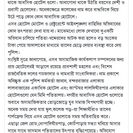
থাকে আবসিক হোটেল গুলো। আনাগোনা থাকে উঠতি বয়সের দেশী ও
প্রবাসী ছেলেদের। অনেকক্ষেত্রে কলেজের নাম করে বান্ধবিকে নিয়ে
উঠে পড়ে কোন কোন আবাসিক হোটেলে।
এসব হোটেল মোটেল ও রেষ্টুরেন্টে আইনশৃঙ্খলা বাহিনির অভিযানের
কোন তৎপরতা দেখা যায় না। মাঝেমধ্যে লোক দেখানো দুএকটি
অভিযান চালিয়ে পতিতা-খদ্দেরদের আটক করা হলেও বড় অংকের
টাকা পেয়ে আদালতের মাধ্যমে তাদের ছেড়ে দেয়ার ব্যবস্থা করে দেয়
পুলিশ।
সংশ্লিষ্ট সুত্রে জানাগেছে, এসব অসামাজিক কার্যকলাপ সম্পাদনের জন্য
প্রায় হোটেলেরই আড়ালে রয়েছে প্রাবশালী মহলের এবং বিশেষ
রাজনৈতিক দলের গডফাদার ও নামধারী সাংবাদিকরা। নাম প্রকাশে
অনিচ্চুক এক পুলিশ কর্মকর্তা জানান, বন্দরবাজার এলাকায়
লালবাজারের একাধিক হোটেল এবং কাস্টঘর লালদিঘীরপার এলাকার
হোটেলগুলো যেন মিনি পতিতালয়। নগরীর আবাসিক হোটেল গুলোতে
অবাধে অসামাজিকতার তোড়জোড়ে যুব সমাজ বিপথগামী হচ্ছে।
অনেক সময় দেখা যায় স্কুল,কলেজ পড়–য়া শিক্ষার্থীরাও তাদের
গার্লফ্রেন্ড নিয়ে এসব হোটেল গুলোতে সময় অতিবাহিত করে।
এছাড়া জেল রোড,ধোপাদিঘীরপাড়, কোর্টপাড়ায় সন্ধ্যা ঘনিয়ে আসার
সাথে সাথে ভাসমান পতিতাদের উৎপাত বৃদ্ধিপেয়েছে। অভিযোগ