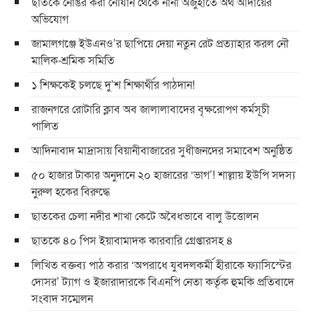
ছাতকে নোঙর করা নৌযান থেকে নানা অজুহাতে অর্থ আদায়ের
অভিযোগ
জামালগঞ্জে ইউএনও’র ছাপিয়ে দেয়া নতুন রেট প্রত্যাহার করল নৌ
মালিক-শ্রমিক সমিতি
১ শিক্ষকেই চলছে দু’শ শিক্ষার্থীর পাঠদান!
রাজনগরে রোটারি ক্লাব অব জালালাবাদের বৃক্ষরোপণ কর্মসূচী
পালিত
আদিনাবাদ মাদ্রাসায় বিয়ানীবাজারের সুধীজনদের সমাবেশ অনুষ্ঠিত
৫০ হাজার টাকার অনুদানে ২০ হাজারের ‘ভাগ’! শাল্লায় ইউপি সদস্য
নুরুল হকের বিরুদ্ধে
ছাতকের চেলা নদীর শাখা কেটে অবৈধভাবে বালু উত্তোলন
ছাতকে ৪০ পিস ইয়াবামাদক কারবারি গ্রেপ্তারসহ ৪
লিখিত বক্তব্য পাঠ করার ‘অপরাধে যুবদলকর্মী হীরাকে ফ্যাসিস্টের
দোসর’ ট্যাগ ও ইজারাদারকে বিএনপি নেতা কর্তৃক হুমকি প্রতিবাদে
সংবাদ সম্মেলন