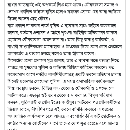
রাখার তাড়নায়ই এই অপকর্মে লিপ্ত হয়ে থাকে। যৌনব্যবসা সমাজ ও
দেশের প্রচলিত আইনে ঘৃনিত হলেও সময়ের স্রোতে যেন তারা ভাসিয়ে
দিচ্ছে তাদের দেহ-যৌবন।
নাম প্রকাশ না করার শর্তে ঘৃনিত এ ব্যবসার সাথে জড়িত কয়েকজন
জানায়, বর্তমান প্রশাসন ও আইন শৃঙ্খলা বাহিনীর অভিযানের কারনে
হোটেলে যৌনব্যবসা তেমন ভাল না। তবে কিছু অসাধু কর্মকর্তা, ও
নাধারী সাংবাদিকদের মাসোহারা ও উৎকোচ দিয়ে কোন কোন হোটেলে
অপকর্মের এ ব্যবসা চলছে বলেও তারা স্বীকার করেন।
সিলেটের জেলা প্রশাসন সূত্র জানায়, তার এ ব্যবসা বন্ধে ব্যবস্থা নিতে
পারছে না ঘুষখোর পুলিশ ও কতিপয় মিডিয়া কর্মীদের কারনে। গত
কযেকমাস আগে নগরীর লালদিঘীরপারস্থ একটি ভবনে অভিযান চালায়
সিলেট মহানগর গোয়েন্দা পুলিশ। এ সময় অসামাজিক কার্যকলাপে
লিপ্ত অবস্থায় ভবনের বিভিন্ন কক্ষ থেকে ৬ যৌনকর্মী ও ১ খদ্দেরকে
আটক করে। এছাড়া ওই ভবন থেকে জব্দ করা হয় বিপুল পরিমাণ
কনডম, লুব্রিক্যান্ট ও যৌন উত্তেজক ঔষুধ। আটকের পর যৌনকর্মীদের
জিজ্ঞাসাবাদে, দীর্ঘ দিন ধরে এই ভবনে বাণিজ্যিকভাবে এ ধরনের
অসামাজিক কার্যকলাপ চলে আসছে এবং পার্শ্ববর্তী একটি হোটেল-সহ
নগরীর অন্যান্য হোটেলের সাথে তাদের যোগ সুত্র রয়েছে বলে জানায়
তারা।