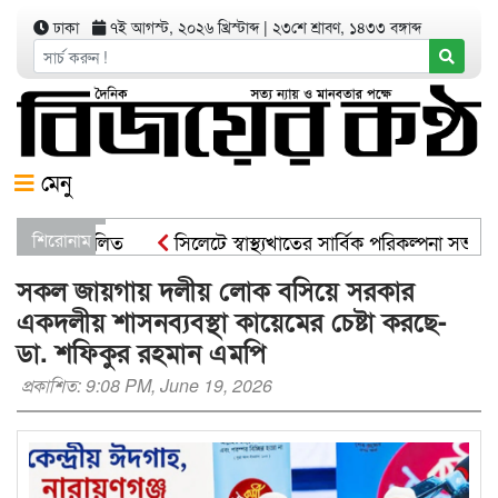
ঢাকা
৭ই আগস্ট, ২০২৬ খ্রিস্টাব্দ
|
২৩শে শ্রাবণ, ১৪৩৩ বঙ্গাব্দ
মেনু
্মসূচী পালিত
শিরোনাম
সিলেটে স্বাস্থ্যখাতের সার্বিক পরিকল্পনা সভায় বাণ
্রী
সিসিকের পাঁচ ওয়ার্ডে এক হাজার গাছের চারা বিতরণ যার যে
সকল জায়গায় দলীয় লোক বসিয়ে সরকার
একদলীয় শাসনব্যবস্থা কায়েমের চেষ্টা করছে-
ডা. শফিকুর রহমান এমপি
প্রকাশিত: 9:08 PM, June 19, 2026