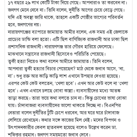
১৭ বছরে ২৯ লাখ কোটি টাকা নিয়ে গেছে। আপনারাও তা করবেন না।
জনগণ মেনে নেবে না। তিনি বলেন, দুর্নীতি আগের চেয়ে বেড়ে গেছে।
যদি এই অবস্থা জারি থাকে, তাহলে একটি গোষ্ঠীর ভাগ্যের পরিবর্তন
হবে, জনগণের নয়।
নারায়ণগঞ্জের ব্যাপারে জামায়াত আমীর বলেন, এক সময় এই জেলাকে
প্রাচ্যের ডান্ডি বলা হতো। এটি ছিল বাণিজ্যিক রাজধানী আর ঢাকা ছিল
প্রশাসনিক রাজধানী। নারায়ণগঞ্জ তার গৌরব হারিয়ে ফেলেছে।
মাঝখানে সন্ত্রাসের রাজধানী হিসেবেও পরিচিতি পেয়েছে।
ত্বকী হত্যা নিয়েও কথা বলেন আমীরে জামায়াত। তিনি বলেন,
আপনারা ত্বকী হত্যার বিচার পেয়েছেন? মাঠ থেকে জবাব আসে, ‘না,
না’। শুধু রক্ত আর কাড়ি কাড়ি লাশ এখানে উপহার দেওয়া হয়েছে।
এরপর কেউ কেউ বলতেন, ‘খেলা হবে’। এখন আর কেউ বলে না ‘খেলা
হবে’। এখন এখানে চলছে বোবা কান্না। ব্যবসায়ীদের মধ্যে আতঙ্ক
তাড়া করছে। তারা ভয়ে কথা বলতে চান না। কিন্তু চোখের ভাষা বোঝা
যায়। চাঁদাবাজরা ব্যবসায়ীদের ভালো থাকতে দিচ্ছে না। বিএনপির
নেতারা বলেন দুর্নীতির টুঁটি চেপে ধরবেন, আর ঘরে ঘরে চাঁদাবাজ
লেলিয়ে রেখেছেন। কথার সঙ্গে কাজের মিল নেই। মদের বিপণন ও
উৎপাদনকারীর কেবল হাতবদল হয়েছে বলেও উল্লেখ করেন ডা.
শফিকুর রহমান। জনগণ সময়মতো জবাব দেবে।