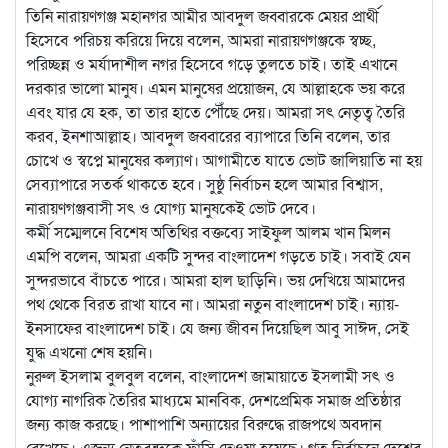
তিনি নারায়ণগঞ্জ মহানগর আমীর আবদুল জব্বারকে মেয়র প্রার্থী
হিসেবে পরিচয় করিয়ে দিয়ে বলেন, আমরা নারায়ণগঞ্জকে স্বচ্ছ,
পরিচ্ছন্ন ও মর্যাদাশীল নগর হিসেবে গড়ে তুলতে চাই। তাই এখানে
দরকার ভালো মানুষ। এমন মানুষের প্রয়োজন, যে আল্লাহকে ভয় করে
এবং যার যে হক, তা তার হাতে পৌঁছে দেয়। আমরা সৎ নেতৃত্ব তৈরি
করব, ইনশাআল্লাহ। আবদুল জব্বারের ব্যাপারে তিনি বলেন, তার
চোখে ও স্বপ্নে মানুষের কল্যাণ। আগামীতে যাতে ভোট জালিয়াতি না হয়
সেব্যাপারে সতর্ক থাকতে হবে। সুষ্ঠু নির্বাচন হলে আমার বিশ্বাস,
নারায়ণগঞ্জবাসী সৎ ও যোগ্য মানুষকেই ভোট দেবে।
কর্মী সম্মেলনে বিশেষ অতিথির বক্তব্যে সাইফুল আলম খান মিলন
এমপি বলেন, আমরা একটি সুন্দর বাংলাদেশ গড়তে চাই। সবাই যেন
সুন্দরভাবে বাঁচতে পারে। আমরা হাল ছাড়িনি। ভয় দেখিয়ে আমাদের
পথ থেকে বিরত রাখা যাবে না। আমরা নতুন বাংলাদেশ চাই। ন্যায়-
ইনসাফের বাংলাদেশ চাই। যে জন্য জীবন দিয়েছিল আবু সাঈদ, সেই
যুদ্ধ এখনো শেষ হয়নি।
নুরুল ইসলাম বুলবুল বলেন, বাংলাদেশ জামায়াতে ইসলামী সৎ ও
যোগ্য নাগরিক তৈরির মাধ্যমে মানবিক, দেশপ্রেমিক সমাজ প্রতিষ্ঠার
জন্য কাজ করছে। পাশাপাশি অন্যায়ের বিরুদ্ধে রাজপথে অবদান
রেখেছে। এজন্য নেতৃবৃন্দকে ফাঁসি দেওয়া হয়েছে। গত নির্বাচনে দেশের