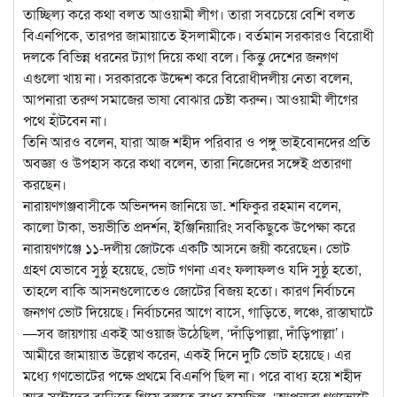
তাচ্ছিল্য করে কথা বলত আওয়ামী লীগ। তারা সবচেয়ে বেশি বলত
বিএনপিকে, তারপর জামায়াতে ইসলামীকে। বর্তমান সরকারও বিরোধী
দলকে বিভিন্ন ধরনের ট্যাগ দিয়ে কথা বলে। কিন্তু দেশের জনগণ
এগুলো খায় না। সরকারকে উদ্দেশ করে বিরোধীদলীয় নেতা বলেন,
আপনারা তরুণ সমাজের ভাষা বোঝার চেষ্টা করুন। আওয়ামী লীগের
পথে হাঁটবেন না।
তিনি আরও বলেন, যারা আজ শহীদ পরিবার ও পঙ্গু ভাইবোনদের প্রতি
অবজ্ঞা ও উপহাস করে কথা বলেন, তারা নিজেদের সঙ্গেই প্রতারণা
করছেন।
নারায়ণগঞ্জবাসীকে অভিনন্দন জানিয়ে ডা. শফিকুর রহমান বলেন,
কালো টাকা, ভয়ভীতি প্রদর্শন, ইঞ্জিনিয়ারিং সবকিছুকে উপেক্ষা করে
নারায়ণগঞ্জে ১১-দলীয় জোটকে একটি আসনে জয়ী করেছেন। ভোট
গ্রহণ যেভাবে সুষ্ঠু হয়েছে, ভোট গণনা এবং ফলাফলও যদি সুষ্ঠু হতো,
তাহলে বাকি আসনগুলোতেও জোটের বিজয় হতো। কারণ নির্বাচনে
জনগণ ভোট দিয়েছে। নির্বাচনের আগে বাসে, গাড়িতে, লঞ্চে, রাস্তাঘাটে
—সব জায়গায় একই আওয়াজ উঠেছিল, ‘দাঁড়িপাল্লা, দাঁড়িপাল্লা’।
আমীরে জামায়াত উল্লেখ করেন, একই দিনে দুটি ভোট হয়েছে। এর
মধ্যে গণভোটের পক্ষে প্রথমে বিএনপি ছিল না। পরে বাধ্য হয়ে শহীদ
আবু সাঈদের বাড়িতে গিয়ে বলতে বাধ্য হয়েছিল, ‘আপনারা গণভোটে