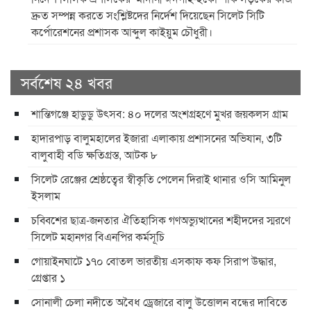
দ্রুত সম্পন্ন করতে সংশ্লিষ্টদের নির্দেশ দিয়েছেন সিলেট সিটি
কর্পোরেশনের প্রশাসক আব্দুল কাইয়ুম চৌধুরী।
সর্বশেষ ২৪ খবর
শান্তিগঞ্জে হাডুডু উৎসব: ৪০ দলের অংশগ্রহণে মুখর জয়কলস গ্রাম
হাদারপাড় বালুমহালের ইজারা এলাকায় প্রশাসনের অভিযান, ৩টি
বালুবাহী বডি ক্ষতিগ্রস্ত, আটক ৮
সিলেট রেঞ্জের শ্রেষ্ঠত্বের স্বীকৃতি পেলেন দিরাই থানার ওসি আমিনুল
ইসলাম
চব্বিশের ছাত্র-জনতার ঐতিহাসিক গণঅভ্যুত্থানের শহীদদের স্মরণে
সিলেট মহানগর বিএনপির কর্মসূচি
গোয়াইনঘাটে ১৭০ বোতল ভারতীয় এসকাফ কফ সিরাপ উদ্ধার,
গ্রেপ্তার ১
সোনালী চেলা নদীতে অবৈধ ড্রেজারে বালু উত্তোলন বন্ধের দাবিতে