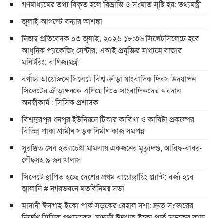
গণমাধ্যমের তথ্য বিকৃত হলে বিভ্রান্তি ও সংঘাত সৃষ্টি হয়: তথ্যমন্ত্রী
জুলাই-আগস্টে বন্যার আশঙ্কা
নিজস্ব প্রতিবেদক ০৩ জুলাই, ২০২৬ ১৮:৩৬ সিলেটসিলেটে হবে
আধুনিক প্যাকেজিং সেন্টার, এআই প্রযুক্তির মাধ্যমে বাজার
মনিটরিং: বাণিজ্যমন্ত্রী
বর্ণাঢ্য আয়োজনে সিলেটে বিশ্ব ক্রীড়া সাংবাদিক দিবস উদযাপন
সিলেটের ক্রীড়াঙ্গনকে এগিয়ে নিতে সাংবাদিকদের অবদান
অনস্বীকার্য : সিসিক প্রশাসক
বিশ্বম্ভরপুর ধনপুর ইউনিয়নে টিআর কাবিখা ও কাবিটা প্রকল্পের
বিভিন্ন পাকা গ্রামীন সড়ক নির্মাণ কাজ সমপন্ন
সুরঞ্জিত সেন হত্যাচেষ্টা মামলায় একজনের মৃত্যুদণ্ড, আরিফ-বাবর-
গৌছসহ ৯ জন খালাস
​সিলেটে স্থাপিত হচ্ছে দেশের প্রথম বায়োড্রায়িং প্ল্যান্ট: বর্জ্য হবে
জ্বালানি ​# নগরভবনে মতবিনিময় সভা
​মাদানী ঈদগাহ-ইকো পার্ক সড়কের বেহাল দশা: দ্রুত সংস্কারের
নির্দেশ সিসিক প্রশাসকের ​ ​মাদানী ঈদগাহ-ইকো পার্ক সড়কের কাজ