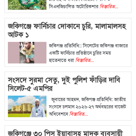
সিএনজিচালিত অটোরিকশার
বিস্তারিত...
জকিগঞ্জে ফার্নিচার দোকানে চুরি, মালামালসহ
আটক ১
জকিগঞ্জ প্রতিনিধি:: সিলেটের জকিগঞ্জ বাজারে
একটি ফার্নিচার প্রতিষ্ঠানে চুরির সময়
হাতেনাতে ধরা
বিস্তারিত...
সংসদে সুরমা সেতু, দুই পুলিশ ফাঁড়ির দাবি
সিলেট-৫ এমপির
জুবায়ের আহমদ, জকিগঞ্জ প্রতিনিধি: জাতীয়
সংসদে চলমান ২০২৬-২৭ অর্থবছরের বাজেট
অধিবেশনে
বিস্তারিত...
জকিগঞ্জে ৩০ পিস ইয়াবাসহ মাদক ব্যবসায়ী