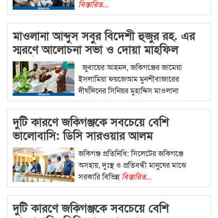
বিস্তারিত...
মাওলানা আব্দুস সবুর বিদেশী হুজুর রহ. এর
স্মরণে আলোচনা সভা ও দোয়া মাহফিল
অনুষ্ঠিত
জুবায়ের আহমদ, জকিগঞ্জের জামেয়া
ইসলামিয়া ফয়জেআম মুনশীবাজারের
দীর্ঘদিনের সিনিয়র মুহাদ্দিস মাওলানা
বিস্তারিত...
দুটি কারণে জকিগঞ্জকে সবচেয়ে বেশি
ভালোবাসি: ডিসি সারওয়ার আলম
জকিগঞ্জ প্রতিনিধি: সিলেটের জকিগঞ্জে
অসহায়, দুঃস্থ ও প্রতিবন্ধী মানুষের মাঝে
সরকারি বিভিন্ন
বিস্তারিত...
দুটি কারণে জকিগঞ্জকে সবচেয়ে বেশি