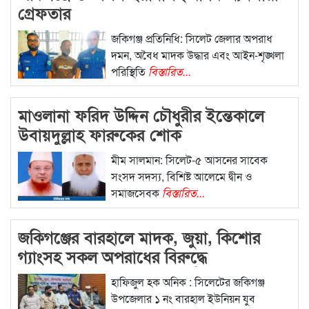
গ্রেফতার
জকিগঞ্জ প্রতিনিধি: সিলেট জেলার অপরাধ
দমন, অবৈধ মাদক উদ্ধার এবং আইন-শৃঙ্খলা
পরিস্থিতি
বিস্তারিত...
মাওলানা ফরিদ উদ্দিন চৌধুরীর ইন্তেকালে
উবায়দুল্লাহ ফারুকের শোক
মীম সালমান: সিলেট-৫ আসনের সাবেক
সংসদ সদস্য, বিশিষ্ট আলেমে দ্বীন ও
সমাজসেবক
বিস্তারিত...
জকিগঞ্জের বারহালে মাদক, জুয়া, কিশোর
গ্যাংসহ সকল অপরাধের বিরুদ্ধে
সচেতনতামূলক সমাবেশ অনুষ্ঠিত
হাফিজুল হক অনিক : সিলেটের জকিগঞ্জ
উপজেলার ১ নং বারহাল ইউনিয়ন যুব