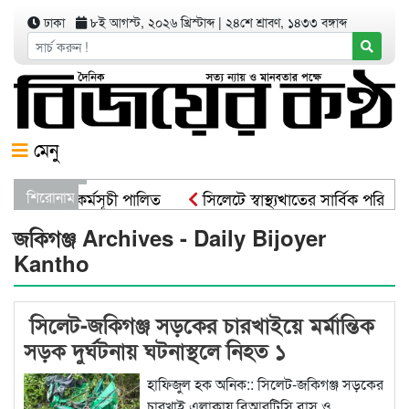
ঢাকা
৮ই আগস্ট, ২০২৬ খ্রিস্টাব্দ
|
২৪শে শ্রাবণ, ১৪৩৩ বঙ্গাব্দ
মেনু
ৃক্ষরোপণ কর্মসূচী পালিত
শিরোনাম
সিলেটে স্বাস্থ্যখাতের সার্বিক পরিকল্
্বরাষ্ট্রমন্ত্রী
সিসিকের পাঁচ ওয়ার্ডে এক হাজার গাছের চারা ব
জকিগঞ্জ Archives - Daily Bijoyer
Kantho
সিলেট-জকিগঞ্জ সড়কের চারখাইয়ে মর্মান্তিক
সড়ক দুর্ঘটনায় ঘটনাস্থলে নিহত ১
হাফিজুল হক অনিক:: সিলেট-জকিগঞ্জ সড়কের
চারখাই এলাকায় বিআরটিসি বাস ও