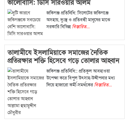
ভালোবাসি: ডিসি সারওয়ার আলম
জকিগঞ্জ প্রতিনিধি: সিলেটের জকিগঞ্জে
অসহায়, দুঃস্থ ও প্রতিবন্ধী মানুষের মাঝে
সরকারি বিভিন্ন
বিস্তারিত...
তালামীযে ইসলামিয়াকে সমাজের নৈতিক
প্রতিরক্ষার শক্তি হিসেবে গড়ে তোলার আহ্বান
আল্লামা হুছামুদ্দীন চৌধুরীর
জকিগঞ্জ প্রতিনিধি:: প্রতিকূল আবহাওয়া
উপেক্ষা করে বিপুল উৎসাহ-উদ্দীপনার মধ্য
দিয়ে হাজারো কর্মী-সমর্থকের
বিস্তারিত...