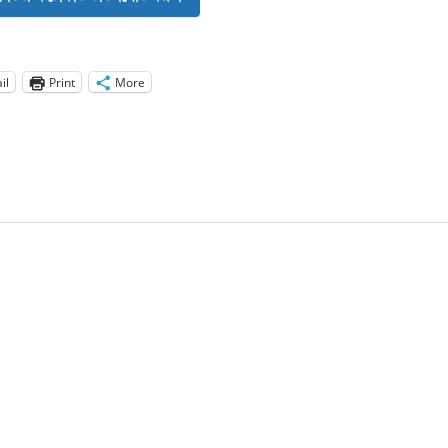
il
Print
More