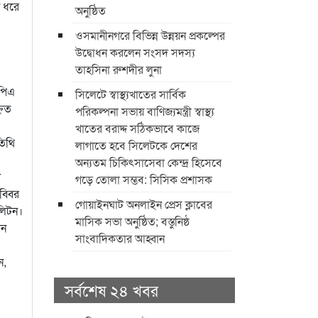
ন ধরে
অনুষ্ঠিত
ওসমানীনগরে বিভিন্ন উন্নয়ন প্রকল্পের
উদ্বোধন করলেন সংসদ সদস্য
তাহসিনা রুশদীর লুনা
সপিএ
সিলেটে স্বাস্থ্যখাতের সার্বিক
নিত
পরিকল্পনা সভায় বাণিজ্যমন্ত্রী স্বাস্থ্য
খাতের বরাদ্দ সঠিকভাবে কাজে
তিথি
লাগাতে হবে সিলেটকে দেশের
অন্যতম চিকিৎসাসেবা কেন্দ্র হিসেবে
ট
গড়ে তোলা সম্ভব: সিসিক প্রশাসক
ব্বির
​গোয়াইনঘাট অনলাইন প্রেস ক্লাবের
লিটন।
মাসিক সভা অনুষ্ঠিত; বস্তুনিষ্ঠ
ান
সাংবাদিকতার আহ্বান
ন,
সর্বশেষ ২৪ খবর