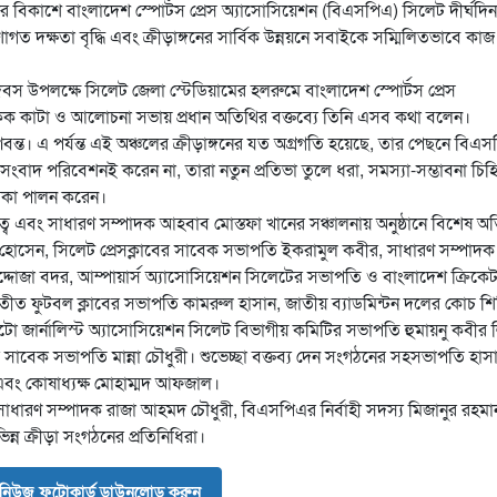
গনের বিকাশে বাংলাদেশ স্পোর্টস প্রেস অ্যাসোসিয়েশন (বিএসপিএ) সিলেট দীর্ঘদি
াগত দক্ষতা বৃদ্ধি এবং ক্রীড়াঙ্গনের সার্বিক উন্নয়নে সবাইকে সম্মিলিতভাবে কাজ
দিবস উপলক্ষে সিলেট জেলা স্টেডিয়ামের হলরুমে বাংলাদেশ স্পোর্টস প্রেস
 কাটা ও আলোচনা সভায় প্রধান অতিথির বক্তব্যে তিনি এসব কথা বলেন।
বন্ত। এ পর্যন্ত এই অঞ্চলের ক্রীড়াঙ্গনের যত অগ্রগতি হয়েছে, তার পেছনে বিএ
ংবাদ পরিবেশনই করেন না, তারা নতুন প্রতিভা তুলে ধরা, সমস্যা-সম্ভাবনা চিহ্
ূমিকা পালন করেন।
 এবং সাধারণ সম্পাদক আহবাব মোস্তফা খানের সঞ্চালনায় অনুষ্ঠানে বিশেষ অ
র হোসেন, সিলেট প্রেসক্লাবের সাবেক সভাপতি ইকরামুল কবীর, সাধারণ সম্পাদক
রুদ্দোজা বদর, আম্পায়ার্স অ্যাসোসিয়েশন সিলেটের সভাপতি ও বাংলাদেশ ক্রিকে
ত ফুটবল ক্লাবের সভাপতি কামরুল হাসান, জাতীয় ব্যাডমিন্টন দলের কোচ শি
জার্নালিস্ট অ্যাসোসিয়েশন সিলেট বিভাগীয় কমিটির সভাপতি হুমায়নু কবীর 
র সাবেক সভাপতি মান্না চৌধুরী। শুভেচ্ছা বক্তব্য দেন সংগঠনের সহসভাপতি হাস
 এবং কোষাধ্যক্ষ মোহাম্মদ আফজাল।
ধারণ সম্পাদক রাজা আহমদ চৌধুরী, বিএসপিএর নির্বাহী সদস্য মিজানুর রহমা
ন ক্রীড়া সংগঠনের প্রতিনিধিরা।
নিউজ ফটোকার্ড ডাউনলোড করুন