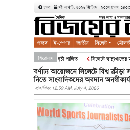
ঢাকা
৭ই আগস্ট, ২০২৬ খ্রিস্টাব্দ
|
২৩শে শ্রাবণ, ১৪৩৩ ব
প্রচ্ছদ
ই-পেপার
জাতীয়
সিলেট
মৌলভ
াবাদের বৃক্ষরোপণ কর্মসূচী পালিত
শিরোনাম
সিলেটে স্বাস্থ্যখাতের সার্ব
বর্ণাঢ্য আয়োজনে সিলেটে বিশ্ব ক্রীড়
নিতে সাংবাদিকদের অবদান অনস্বীকার্য
প্রকাশিত: 12:59 AM, July 4, 2026