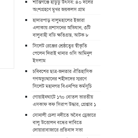
শান্তিগঞ্জে হাডুডু উৎসব: ৪০ দলের
অংশগ্রহণে মুখর জয়কলস গ্রাম
হাদারপাড় বালুমহালের ইজারা
এলাকায় প্রশাসনের অভিযান, ৩টি
বালুবাহী বডি ক্ষতিগ্রস্ত, আটক ৮
সিলেট রেঞ্জের শ্রেষ্ঠত্বের স্বীকৃতি
পেলেন দিরাই থানার ওসি আমিনুল
ইসলাম
চব্বিশের ছাত্র-জনতার ঐতিহাসিক
গণঅভ্যুত্থানের শহীদদের স্মরণে
সিলেট মহানগর বিএনপির কর্মসূচি
গোয়াইনঘাটে ১৭০ বোতল ভারতীয়
এসকাফ কফ সিরাপ উদ্ধার, গ্রেপ্তার ১
সোনালী চেলা নদীতে অবৈধ ড্রেজারে
বালু উত্তোলন বন্ধের দাবিতে
দোয়ারাবাজারে প্রতিবাদ সভা