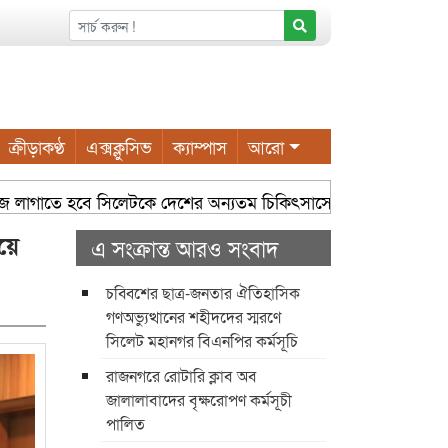
ক্রীড়াকণ্ঠ
এক্সক্লুসিভ
ক্যাম্পাস
আরো
জে লাগাতে হবে সিলেটকে দেশের অন্যতম চিকিৎসাসেবা কেন্দ্র হিসেবে গড়ে ত
য়ে
এ সংক্রান্ত আরও সংবাদ
চব্বিশের ছাত্র-জনতার ঐতিহাসিক
গণঅভ্যুত্থানের শহীদদের স্মরণে
সিলেট মহানগর বিএনপির কর্মসূচি
রাজনগরে রোটারি ক্লাব অব
জালালাবাদের বৃক্ষরোপণ কর্মসূচী
পালিত