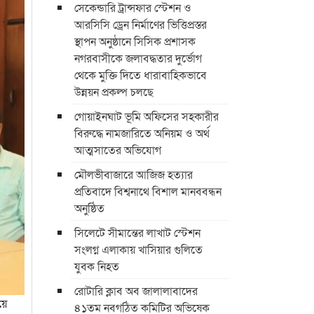
সেকেন্ডারি ট্রান্সফার স্টেশন ও
আরসিসি ড্রেন নির্মাণের ভিত্তিপ্রস্তর
স্থাপন অনুষ্ঠানে সিসিক প্রশাসক
নগরবাসীকে জলাবদ্ধতার দুর্ভোগ
থেকে মুক্তি দিতে ধারাবাহিকভাবে
উন্নয়ন প্রকল্প চলছে
গোয়াইনঘাট ভূমি অফিসের সহকারীর
বিরুদ্ধে নামজারিতে অনিয়ম ও অর্থ
আত্মসাতের অভিযোগ
মৌলভীবাজারে আজিজ হত্যার
প্রতিবাদে বিশ্বনাথে বিশাল মানববন্ধন
অনুষ্ঠিত
সিলেটে সীমান্তের লাখাট স্টেশন
সংলগ্ন এলাকায় খাসিয়ার গুলিতে
যুবক নিহত
রোটারি ক্লাব অব জালালাবাদের
য়ে
৪১তম নবগঠিত কমিটির অভিষেক