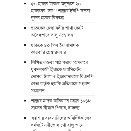
৫০ হাজার টাকার অনুদানে ২০
হাজারের ‘ভাগ’! শাল্লায় ইউপি সদস্য
নুরুল হকের বিরুদ্ধে
ছাতকের চেলা নদীর শাখা কেটে
অবৈধভাবে বালু উত্তোলন
ছাতকে ৪০ পিস ইয়াবামাদক
কারবারি গ্রেপ্তারসহ ৪
লিখিত বক্তব্য পাঠ করার ‘অপরাধে
যুবদলকর্মী হীরাকে ফ্যাসিস্টের
দোসর’ ট্যাগ ও ইজারাদারকে বিএনপি
নেতা কর্তৃক হুমকি প্রতিবাদে সংবাদ
সম্মেলন
শাল্লায় মাদক অভিযানে উদ্ধার ১৮১৮
সালের সীমান্ত পিলার, চাঞ্চল্য
ক্র্যাশার ব্যবসায়িদের অনির্দিষ্টকালের
ধর্মঘটে নদীতে লাখো বালু ও নৌ