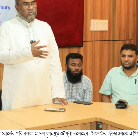
 বোর্ডের পরিচালক আব্দুল কাইয়ুম চৌধুরী বলেছেন, সিলেটের ক্রীড়াঙ্গনকে এগি