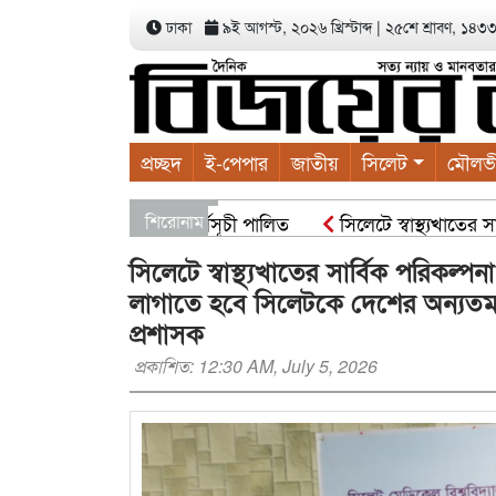
ঢাকা
৯ই আগস্ট, ২০২৬ খ্রিস্টাব্দ
|
২৫শে শ্রাবণ, ১৪৩৩ ব
প্রচ্ছদ
ই-পেপার
জাতীয়
সিলেট
মৌলভ
বাদের বৃক্ষরোপণ কর্মসূচী পালিত
শিরোনাম
সিলেটে স্বাস্থ্যখাতের সার্বি
 নন : স্বরাষ্ট্রমন্ত্রী
সিসিকের পাঁচ ওয়ার্ডে এক হাজার গাছের
সিলেটে স্বাস্থ্যখাতের সার্বিক পরিকল্পনা
লাগাতে হবে সিলেটকে দেশের অন্যতম 
প্রশাসক
প্রকাশিত: 12:30 AM, July 5, 2026