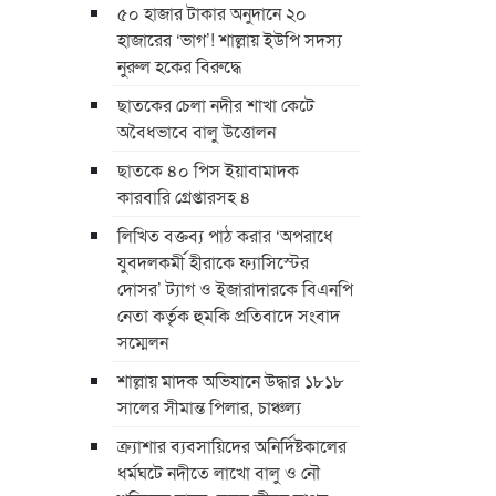
৫০ হাজার টাকার অনুদানে ২০
হাজারের ‘ভাগ’! শাল্লায় ইউপি সদস্য
নুরুল হকের বিরুদ্ধে
ছাতকের চেলা নদীর শাখা কেটে
অবৈধভাবে বালু উত্তোলন
ছাতকে ৪০ পিস ইয়াবামাদক
কারবারি গ্রেপ্তারসহ ৪
লিখিত বক্তব্য পাঠ করার ‘অপরাধে
যুবদলকর্মী হীরাকে ফ্যাসিস্টের
দোসর’ ট্যাগ ও ইজারাদারকে বিএনপি
নেতা কর্তৃক হুমকি প্রতিবাদে সংবাদ
সম্মেলন
শাল্লায় মাদক অভিযানে উদ্ধার ১৮১৮
সালের সীমান্ত পিলার, চাঞ্চল্য
ক্র্যাশার ব্যবসায়িদের অনির্দিষ্টকালের
ধর্মঘটে নদীতে লাখো বালু ও নৌ