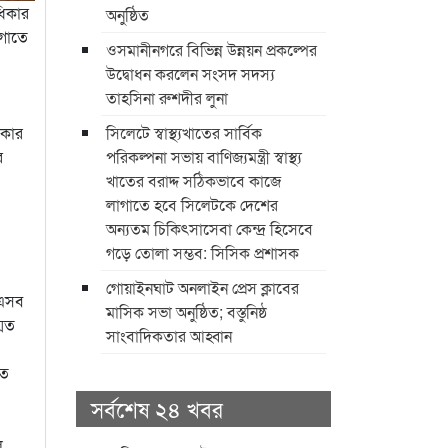
াধিকার
অনুষ্ঠিত
াগাতে
ওসমানীনগরে বিভিন্ন উন্নয়ন প্রকল্পের
উদ্বোধন করলেন সংসদ সদস্য
তাহসিনা রুশদীর লুনা
সিলেটে স্বাস্থ্যখাতের সার্বিক
রকার
পরিকল্পনা সভায় বাণিজ্যমন্ত্রী স্বাস্থ্য
র
খাতের বরাদ্দ সঠিকভাবে কাজে
লাগাতে হবে সিলেটকে দেশের
অন্যতম চিকিৎসাসেবা কেন্দ্র হিসেবে
গড়ে তোলা সম্ভব: সিসিক প্রশাসক
​গোয়াইনঘাট অনলাইন প্রেস ক্লাবের
 এসব
মাসিক সভা অনুষ্ঠিত; বস্তুনিষ্ঠ
্মত
সাংবাদিকতার আহ্বান
মত
সর্বশেষ ২৪ খবর
ে