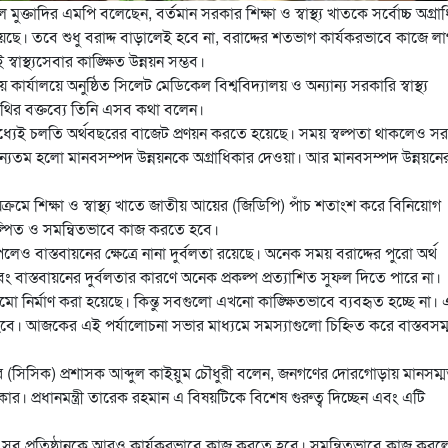
আব্দুল মুক্তাদির এমপি বলেছেন, বর্তমান সরকার শিক্ষা ও স্বাস্থ্য খাতকে সর্বোচ্চ অগ্র
হয়েছে। তবে শুধু বরাদ্দ বাড়ালেই হবে না, বরাদ্দের শতভাগ কার্যকরভাবে কাজে ল
াস্থ্যসেবার কাঙ্ক্ষিত উন্নয়ন সম্ভব।
র্যালয়ে অনুষ্ঠিত সিলেট মেডিকেল বিশ্ববিদ্যালয় ও অন্যান্য সরকারি স্বাস্থ্য
 অতিথির বক্তব্যে তিনি এসব কথা বলেন।
সের মধ্যেই চলতি অর্থবছরের বাজেট প্রণয়ন করতে হয়েছে। সময় স্বল্পতা থাকলেও স
্যতম হলো মানবসম্পদ উন্নয়নকে অগ্রাধিকার দেওয়া। আর মানবসম্পদ উন্নয়নে
যায়ক্রমে শিক্ষা ও স্বাস্থ্য খাতে জাতীয় আয়ের (জিডিপি) পাঁচ শতাংশ করে বিনিয়োগ
রিকল্পিত ও সমন্বিতভাবে কাজ করতে হবে।
ধি পেলেও বাস্তবায়নের ক্ষেত্রে নানা দুর্বলতা রয়েছে। অনেক সময় বরাদ্দের পুরো অর্থ
াস্তবায়নের দুর্বলতার কারণে অনেক প্রকল্প প্রত্যাশিত সুফল দিতে পারে না।
মো নির্মাণ করা হয়েছে। কিন্তু সবগুলো এখনো কাঙ্ক্ষিতভাবে ব্যবহৃত হচ্ছে না।
। আজকের এই পর্যালোচনা সভার মাধ্যমে সমস্যাগুলো চিহ্নিত করে বাস্তবসম
র (সিসিক) প্রশাসক আব্দুল কাইয়ুম চৌধুরী বলেন, জনগণের দোরগোড়ায় মানসম্
ীকার। প্রধানমন্ত্রী তারেক রহমান এ বিষয়টিকে বিশেষ গুরুত্ব দিচ্ছেন এবং এটি
থ্যখাতের সব প্রতিষ্ঠানকে আরও কার্যকরভাবে কাজ করতে হবে। সমন্বিতভাবে কাজ করল