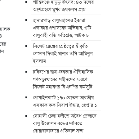
শান্তিগঞ্জে হাডুডু উৎসব: ৪০ দলের
অংশগ্রহণে মুখর জয়কলস গ্রাম
হাদারপাড় বালুমহালের ইজারা
.
এলাকায় প্রশাসনের অভিযান, ৩টি
িচালক
বালুবাহী বডি ক্ষতিগ্রস্ত, আটক ৮
ট
তরের
সিলেট রেঞ্জের শ্রেষ্ঠত্বের স্বীকৃতি
ান
পেলেন দিরাই থানার ওসি আমিনুল
ইসলাম
চব্বিশের ছাত্র-জনতার ঐতিহাসিক
গণঅভ্যুত্থানের শহীদদের স্মরণে
সিলেট মহানগর বিএনপির কর্মসূচি
গোয়াইনঘাটে ১৭০ বোতল ভারতীয়
এসকাফ কফ সিরাপ উদ্ধার, গ্রেপ্তার ১
সোনালী চেলা নদীতে অবৈধ ড্রেজারে
বালু উত্তোলন বন্ধের দাবিতে
দোয়ারাবাজারে প্রতিবাদ সভা