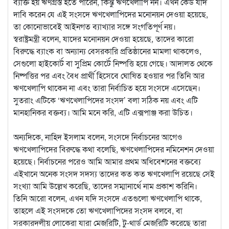
ব্যক্তি হয় ঋণগ্রস্ত হতে পারেন, কিন্তু ঋণখেলাপি নন। এখন কেউ যদি
দাবি করেন যে এই সংসদে ঋণখেলাপিদের মনোনয়ন দেওয়া হয়েছে,
তা কোনোভাবেই আইনগত ব্যাখ্যার সঙ্গে সংগতিপূর্ণ নয়।
স্বরাষ্ট্রমন্ত্রী বলেন, যাদের মনোনয়ন দেওয়া হয়েছে, তাদের কারো
বিরুদ্ধে ব্যাংক বা অন্যান্য বেসরকারি প্রতিষ্ঠানের মামলা থাকলেও,
সেগুলো হাইকোর্ট বা সুপ্রিম কোর্টে নিষ্পত্তি হয়ে গেছে। আদালত থেকে
নিষ্পত্তির পর এবং বৈধ প্রার্থী হিসেবে ঘোষিত হওয়ার পর তিনি আর
ঋণখেলাপি থাকেন না এবং তারা নির্বাচিত হয়ে সংসদে এসেছেন।
সুতরাং এটিকে ‘ঋণখেলাপিদের সংসদ’ বলা সঠিক নয় এবং এটি
মানহানিকর বক্তব্য। আমি মনে করি, এটি এক্সপাঞ্জ করা উচিত।
অন্যদিকে, নাহিদ ইসলাম বলেন, সংসদে নির্বাচনের আগেও
ঋণখেলাপিদের বিরুদ্ধে কথা বলেছি, ঋণখেলাপিদের নমিনেশন দেওয়া
হয়েছে। নির্বাচনের পরেও আমি আমার প্রথম অধিবেশনের বক্তব্যে
এইখানে অনেক সংসদ সদস্য তাদের কত কত ঋণখেলাপি রয়েছে সেই
সংখ্যা আমি উল্লেখ করেছি, তাদের সম্মানার্থে নাম প্রকাশ করিনি।
তিনি আরো বলেন, এখন যদি সংসদে এতগুলো ঋণখেলাপি থাকে,
তাহলে এই সংসদকে তো ঋণখেলাপিদের সংসদ বলবে, বা
সরকারদলীয় লোকেরা যারা মেজরিটি, টু-থার্ড মেজরিটি করেছে তারা