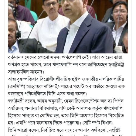
বর্তমান সংসদের কোনো সদস্য ঋণখেলাপি নেই। যারা আছেন তারা
ঋণগ্রস্ত হতে পারেন, তবে ঋণখেলাপি নন বলে জানিয়েছেন স্বরাষ্ট্রমন্ত্রী
সালাহউদ্দিন আহমদ।
আজ বৃহস্পতিবার বিরোধীদলীয় চিফ হুইপ ও জাতীয় নাগরিক পার্টির
(এনসিপি) আহ্বায়ক নাহিদ ইসলামের পয়েন্ট অব অর্ডারে দেওয়া এক
বক্তব্যের পরিপ্রেক্ষিতে তিনি এসব কথা বলেন।
স্বরাষ্ট্রমন্ত্রী বলেন, আইন অনুযায়ী, যেমন রিপ্রেজেন্টেশন অব দ্য পিপল
অর্ডারসহ অন্যান্য বিধিমালায়, যদি কেউ আদালত কর্তৃক ঋণখেলাপি
হিসেবে সাব্যস্ত বা ঘোষিত হন, তবে তিনি অযোগ্য হিসেবে বিবেচিত
হন। এমপি পদে মনোনয়ন দিতে পারেন না। সেটি স্পষ্ট বিধান।
তিনি আরো বলেন, নির্বাচিত হয়ে সংসদে আসার অর্থ হলো, সংশ্লিষ্ট