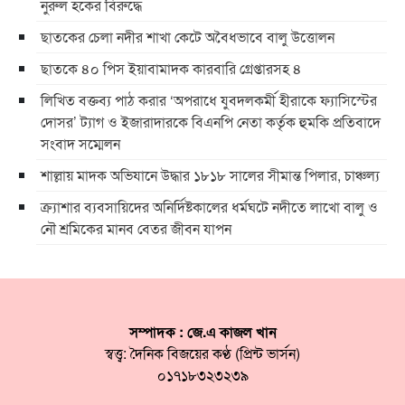
নুরুল হকের বিরুদ্ধে
ছাতকের চেলা নদীর শাখা কেটে অবৈধভাবে বালু উত্তোলন
ছাতকে ৪০ পিস ইয়াবামাদক কারবারি গ্রেপ্তারসহ ৪
লিখিত বক্তব্য পাঠ করার ‘অপরাধে যুবদলকর্মী হীরাকে ফ্যাসিস্টের
দোসর’ ট্যাগ ও ইজারাদারকে বিএনপি নেতা কর্তৃক হুমকি প্রতিবাদে
সংবাদ সম্মেলন
শাল্লায় মাদক অভিযানে উদ্ধার ১৮১৮ সালের সীমান্ত পিলার, চাঞ্চল্য
ক্র্যাশার ব্যবসায়িদের অনির্দিষ্টকালের ধর্মঘটে নদীতে লাখো বালু ও
নৌ শ্রমিকের মানব বেতর জীবন যাপন
সম্পাদক : জে.এ কাজল খান
স্বত্ত্ব: দৈনিক বিজয়ের কণ্ঠ (প্রিন্ট ভার্সন)
০১৭১৮৩২৩২৩৯