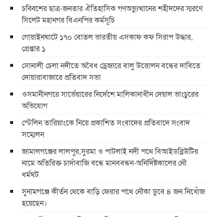
চব্বিশের ছাত্র-জনতার ঐতিহাসিক গণঅভ্যুত্থানের শহীদদের স্মরণে
সিলেট মহানগর বিএনপির কর্মসূচি
গোয়াইনঘাটে ১৭০ বোতল ভারতীয় এসকাফ কফ সিরাপ উদ্ধার,
গ্রেপ্তার ১
সোনালী চেলা নদীতে অবৈধ ড্রেজারে বালু উত্তোলন বন্ধের দাবিতে
দোয়ারাবাজারে প্রতিবাদ সভা
ওসমানীনগরে সার্ভেয়ারের নির্দেশে মালিকানাধীন দেয়াল ভাংচুরের
অভিযোগ
স্টেলিন তারিয়াংকে নিয়ে প্রকাশিত সংবাদের প্রতিবাদে সংবাদ
সম্মেলন
জামালগঞ্জের লালপুর,সুরমা ও পাটলাই নদী পথে বিআইডব্লিউটির
নামে অতিরিক্ত চাদাঁবাজি বন্ধে মানববন্ধন-অনির্দিষ্টকালের নৌ
ধর্মঘট
সুনামগঞ্জে কীর্তন থেকে বাড়ি ফেরার পথে নৌকা ডুবে ৪ জন নিখোঁজ
হয়েছেন।