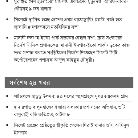
সুরঞ্জিত সেন হত্যাচেষ্টা মামলায় একজনের মৃত্যুদণ্ড, আরিফ-বাবর-
গৌছসহ ৯ জন খালাস
​সিলেটে স্থাপিত হচ্ছে দেশের প্রথম বায়োড্রায়িং প্ল্যান্ট: বর্জ্য হবে
জ্বালানি ​# নগরভবনে মতবিনিময় সভা
​মাদানী ঈদগাহ-ইকো পার্ক সড়কের বেহাল দশা: দ্রুত সংস্কারের
নির্দেশ সিসিক প্রশাসকের ​ ​মাদানী ঈদগাহ-ইকো পার্ক সড়কের কাজ
দ্রুত সম্পন্ন করতে সংশ্লিষ্টদের নির্দেশ দিয়েছেন সিলেট সিটি
কর্পোরেশনের প্রশাসক আব্দুল কাইয়ুম চৌধুরী।
সর্বশেষ ২৪ খবর
শান্তিগঞ্জে হাডুডু উৎসব: ৪০ দলের অংশগ্রহণে মুখর জয়কলস গ্রাম
হাদারপাড় বালুমহালের ইজারা এলাকায় প্রশাসনের অভিযান, ৩টি
বালুবাহী বডি ক্ষতিগ্রস্ত, আটক ৮
সিলেট রেঞ্জের শ্রেষ্ঠত্বের স্বীকৃতি পেলেন দিরাই থানার ওসি আমিনুল
ইসলাম