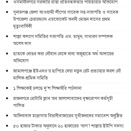
ওসমানীনগরে সরকারি রাস্তা প্রতিবন্ধকতার পায়তারার অভিযোগ
সুনামগঞ্জ জেলা আওয়ামী লীগের সাবেক সহ-সভাপতি ও সাবেক
উপজেলা চেয়ারম্যান এডভোকেট অবনী মোহন দাসের প্রথম
মৃত্যুবার্ষিকী
শাল্লা কল্যাণ সমিতির সভাপতি এড. মামুন, সাধারণ সম্পাদক
অশেষ দাস
ছাতকে নোঙর করা নৌযান থেকে নানা অজুহাতে অর্থ আদায়ের
অভিযোগ
জামালগঞ্জে ইউএনও’র ছাপিয়ে দেয়া নতুন রেট প্রত্যাহার করল নৌ
মালিক-শ্রমিক সমিতি
১ শিক্ষকেই চলছে দু’শ শিক্ষার্থীর পাঠদান!
রাজনগরে রোটারি ক্লাব অব জালালাবাদের বৃক্ষরোপণ কর্মসূচী
পালিত
আদিনাবাদ মাদ্রাসায় বিয়ানীবাজারের সুধীজনদের সমাবেশ অনুষ্ঠিত
৫০ হাজার টাকার অনুদানে ২০ হাজারের ‘ভাগ’! শাল্লায় ইউপি সদস্য