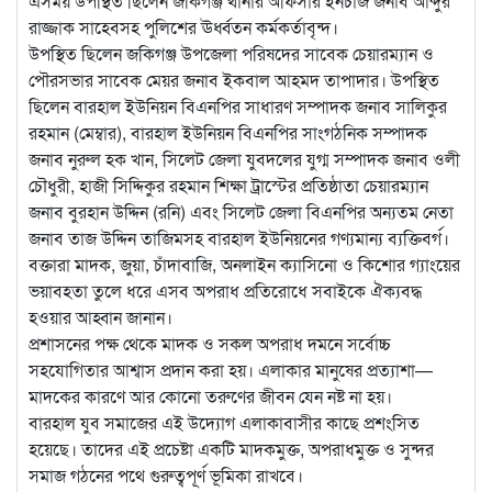
এসময় উপস্থিত ছিলেন জকিগঞ্জ থানার অফিসার ইনচার্জ জনাব আব্দুর
রাজ্জাক সাহেবসহ পুলিশের ঊর্ধ্বতন কর্মকর্তাবৃন্দ।
উপস্থিত ছিলেন জকিগঞ্জ উপজেলা পরিষদের সাবেক চেয়ারম্যান ও
পৌরসভার সাবেক মেয়র জনাব ইকবাল আহমদ তাপাদার। উপস্থিত
ছিলেন বারহাল ইউনিয়ন বিএনপির সাধারণ সম্পাদক জনাব সালিকুর
রহমান (মেম্বার), বারহাল ইউনিয়ন বিএনপির সাংগঠনিক সম্পাদক
জনাব নুরুল হক খান, সিলেট জেলা যুবদলের যুগ্ম সম্পাদক জনাব ওলী
চৌধুরী, হাজী সিদ্দিকুর রহমান শিক্ষা ট্রাস্টের প্রতিষ্ঠাতা চেয়ারম্যান
জনাব বুরহান উদ্দিন (রনি) এবং সিলেট জেলা বিএনপির অন্যতম নেতা
জনাব তাজ উদ্দিন তাজিমসহ বারহাল ইউনিয়নের গণ্যমান্য ব্যক্তিবর্গ।
বক্তারা মাদক, জুয়া, চাঁদাবাজি, অনলাইন ক্যাসিনো ও কিশোর গ্যাংয়ের
ভয়াবহতা তুলে ধরে এসব অপরাধ প্রতিরোধে সবাইকে ঐক্যবদ্ধ
হওয়ার আহ্বান জানান।
প্রশাসনের পক্ষ থেকে মাদক ও সকল অপরাধ দমনে সর্বোচ্চ
সহযোগিতার আশ্বাস প্রদান করা হয়। এলাকার মানুষের প্রত্যাশা—
মাদকের কারণে আর কোনো তরুণের জীবন যেন নষ্ট না হয়।
বারহাল যুব সমাজের এই উদ্যোগ এলাকাবাসীর কাছে প্রশংসিত
হয়েছে। তাদের এই প্রচেষ্টা একটি মাদকমুক্ত, অপরাধমুক্ত ও সুন্দর
সমাজ গঠনের পথে গুরুত্বপূর্ণ ভূমিকা রাখবে।