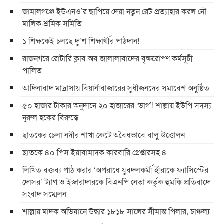
জামালগঞ্জে ইউএনও’র ছাপিয়ে দেয়া নতুন রেট প্রত্যাহার করল নৌ
মালিক-শ্রমিক সমিতি
১ শিক্ষকেই চলছে দু’শ শিক্ষার্থীর পাঠদান!
রাজনগরে রোটারি ক্লাব অব জালালাবাদের বৃক্ষরোপণ কর্মসূচী
পালিত
আদিনাবাদ মাদ্রাসায় বিয়ানীবাজারের সুধীজনদের সমাবেশ অনুষ্ঠিত
৫০ হাজার টাকার অনুদানে ২০ হাজারের ‘ভাগ’! শাল্লায় ইউপি সদস্য
নুরুল হকের বিরুদ্ধে
ছাতকের চেলা নদীর শাখা কেটে অবৈধভাবে বালু উত্তোলন
ছাতকে ৪০ পিস ইয়াবামাদক কারবারি গ্রেপ্তারসহ ৪
লিখিত বক্তব্য পাঠ করার ‘অপরাধে যুবদলকর্মী হীরাকে ফ্যাসিস্টের
দোসর’ ট্যাগ ও ইজারাদারকে বিএনপি নেতা কর্তৃক হুমকি প্রতিবাদে
সংবাদ সম্মেলন
শাল্লায় মাদক অভিযানে উদ্ধার ১৮১৮ সালের সীমান্ত পিলার, চাঞ্চল্য