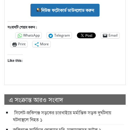
নিউজ ফটোকার্ড ডাউনলোড করুন
সংবাদটি শেয়ার করুন :
WhatsApp
Telegram
Email
Print
More
Like this:
এ সংক্রান্ত আরও সংবাদ
সিলেট-জকিগঞ্জ সড়কের চারখাইয়ে মর্মান্তিক সড়ক দুর্ঘটনায়
ঘটনাস্থলে নিহত ১
জকিগঞ্জে ফার্নিচার দোকানে চুরি, মালামালসহ আটক ১