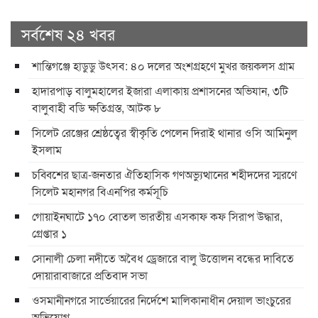
সর্বশেষ ২৪ খবর
শান্তিগঞ্জে হাডুডু উৎসব: ৪০ দলের অংশগ্রহণে মুখর জয়কলস গ্রাম
হাদারপাড় বালুমহালের ইজারা এলাকায় প্রশাসনের অভিযান, ৩টি
বালুবাহী বডি ক্ষতিগ্রস্ত, আটক ৮
সিলেট রেঞ্জের শ্রেষ্ঠত্বের স্বীকৃতি পেলেন দিরাই থানার ওসি আমিনুল
ইসলাম
চব্বিশের ছাত্র-জনতার ঐতিহাসিক গণঅভ্যুত্থানের শহীদদের স্মরণে
সিলেট মহানগর বিএনপির কর্মসূচি
গোয়াইনঘাটে ১৭০ বোতল ভারতীয় এসকাফ কফ সিরাপ উদ্ধার,
গ্রেপ্তার ১
সোনালী চেলা নদীতে অবৈধ ড্রেজারে বালু উত্তোলন বন্ধের দাবিতে
দোয়ারাবাজারে প্রতিবাদ সভা
ওসমানীনগরে সার্ভেয়ারের নির্দেশে মালিকানাধীন দেয়াল ভাংচুরের
অভিযোগ