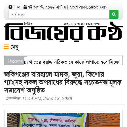
ঢাকা
৭ই আগস্ট, ২০২৬ খ্রিস্টাব্দ
|
২৩শে শ্রাবণ, ১৪৩৩ বঙ্গাব্দ
মেনু
ণিজ্যমন্ত্রী স্বাস্থ্য খাতের বরাদ্দ সঠিকভাবে কাজে লাগাতে হবে সিলেট
শিরোনাম
তরণ যার যেখানে খালি জায়গা আছে, গাছ লাগান — আব্দুল কাইয়ুম চৌধু
জকিগঞ্জের বারহালে মাদক, জুয়া, কিশোর
গ্যাংসহ সকল অপরাধের বিরুদ্ধে সচেতনতামূলক
সমাবেশ অনুষ্ঠিত
প্রকাশিত: 11:44 PM, June 13, 2026