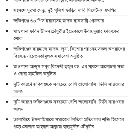
সংসদে সুরমা সেতু, দুই পুলিশ ফাঁড়ির দাবি সিলেট-৫ এমপির
জকিগঞ্জে ৩০ পিস ইয়াবাসহ মাদক ব্যবসায়ী গ্রেফতার
মাওলানা ফরিদ উদ্দিন চৌধুরীর ইন্তেকালে উবায়দুল্লাহ ফারুকের
শোক
জকিগঞ্জের বারহালে মাদক, জুয়া, কিশোর গ্যাংসহ সকল অপরাধের
বিরুদ্ধে সচেতনতামূলক সমাবেশ অনুষ্ঠিত
মাওলানা আব্দুস সবুর বিদেশী হুজুর রহ. এর স্মরণে আলোচনা সভা
ও দোয়া মাহফিল অনুষ্ঠিত
দুটি কারণে জকিগঞ্জকে সবচেয়ে বেশি ভালোবাসি: ডিসি সারওয়ার
আলম
দুটি কারণে জকিগঞ্জকে সবচেয়ে বেশি ভালোবাসি: ডিসি সারওয়ার
আলম
তালামীযে ইসলামিয়াকে সমাজের নৈতিক প্রতিরক্ষার শক্তি হিসেবে
গড়ে তোলার আহ্বান আল্লামা হুছামুদ্দীন চৌধুরীর