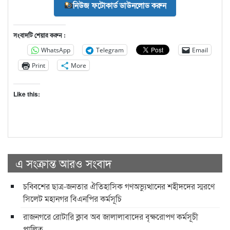
নিউজ ফটোকার্ড ডাউনলোড করুন
সংবাদটি শেয়ার করুন :
WhatsApp
Telegram
Email
Print
More
Like this:
এ সংক্রান্ত আরও সংবাদ
চব্বিশের ছাত্র-জনতার ঐতিহাসিক গণঅভ্যুত্থানের শহীদদের স্মরণে
সিলেট মহানগর বিএনপির কর্মসূচি
রাজনগরে রোটারি ক্লাব অব জালালাবাদের বৃক্ষরোপণ কর্মসূচী
পালিত