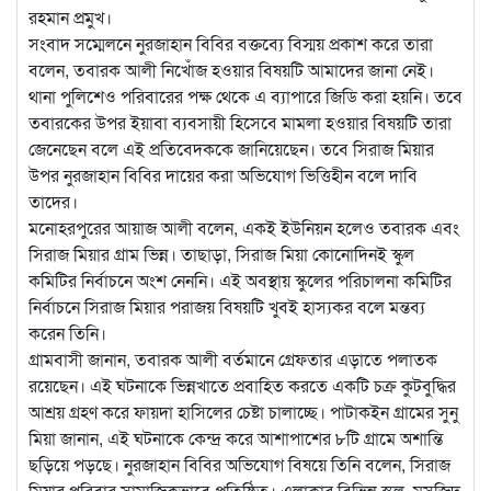
রহমান প্রমুখ।
সংবাদ সম্মেলনে নুরজাহান বিবির বক্তব্যে বিস্ময় প্রকাশ করে তারা
বলেন, তবারক আলী নিখোঁজ হওয়ার বিষয়টি আমাদের জানা নেই।
থানা পুলিশেও পরিবারের পক্ষ থেকে এ ব্যাপারে জিডি করা হয়নি। তবে
তবারকের উপর ইয়াবা ব্যবসায়ী হিসেবে মামলা হওয়ার বিষয়টি তারা
জেনেছেন বলে এই প্রতিবেদককে জানিয়েছেন। তবে সিরাজ মিয়ার
উপর নুরজাহান বিবির দায়ের করা অভিযোগ ভিত্তিহীন বলে দাবি
তাদের।
মনোহরপুরের আয়াজ আলী বলেন, একই ইউনিয়ন হলেও তবারক এবং
সিরাজ মিয়ার গ্রাম ভিন্ন। তাছাড়া, সিরাজ মিয়া কোনোদিনই স্কুল
কমিটির নির্বাচনে অংশ নেননি। এই অবস্থায় স্কুলের পরিচালনা কমিটির
নির্বাচনে সিরাজ মিয়ার পরাজয় বিষয়টি খুবই হাস্যকর বলে মন্তব্য
করেন তিনি।
গ্রামবাসী জানান, তবারক আলী বর্তমানে গ্রেফতার এড়াতে পলাতক
রয়েছেন। এই ঘটনাকে ভিন্নখাতে প্রবাহিত করতে একটি চক্র কুটবুদ্ধির
আশ্রয় গ্রহণ করে ফায়দা হাসিলের চেষ্টা চালাচ্ছে। পাটাকইন গ্রামের সুনু
মিয়া জানান, এই ঘটনাকে কেন্দ্র করে আশাপাশের ৮টি গ্রামে অশান্তি
ছড়িয়ে পড়ছে। নুরজাহান বিবির অভিযোগ বিষয়ে তিনি বলেন, সিরাজ
মিয়ার পরিবার সামাজিকভাবে প্রতিষ্ঠিত। এলাকার বিভিন্ন স্কুল, মসজিদ