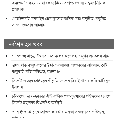
অন্যতম চিকিৎসাসেবা কেন্দ্র হিসেবে গড়ে তোলা সম্ভব: সিসিক
প্রশাসক
​গোয়াইনঘাট অনলাইন প্রেস ক্লাবের মাসিক সভা অনুষ্ঠিত; বস্তুনিষ্ঠ
সাংবাদিকতার আহ্বান
সর্বশেষ ২৪ খবর
শান্তিগঞ্জে হাডুডু উৎসব: ৪০ দলের অংশগ্রহণে মুখর জয়কলস গ্রাম
হাদারপাড় বালুমহালের ইজারা এলাকায় প্রশাসনের অভিযান, ৩টি
বালুবাহী বডি ক্ষতিগ্রস্ত, আটক ৮
সিলেট রেঞ্জের শ্রেষ্ঠত্বের স্বীকৃতি পেলেন দিরাই থানার ওসি আমিনুল
ইসলাম
চব্বিশের ছাত্র-জনতার ঐতিহাসিক গণঅভ্যুত্থানের শহীদদের স্মরণে
সিলেট মহানগর বিএনপির কর্মসূচি
গোয়াইনঘাটে ১৭০ বোতল ভারতীয় এসকাফ কফ সিরাপ উদ্ধার,
গ্রেপ্তার ১