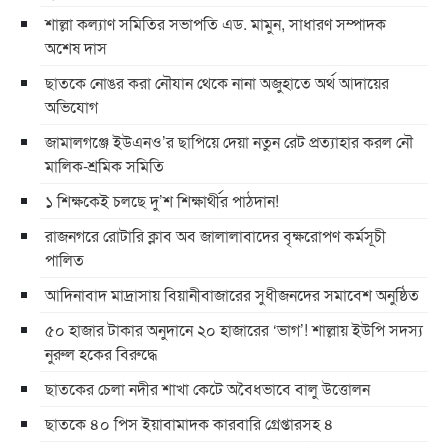
শাল্লা কল্যাণ সমিতির সভাপতি এড. মামুন, সাধারণ সম্পাদক
অশেষ দাস
ছাতকে নোঙর করা নৌযান থেকে নানা অজুহাতে অর্থ আদায়ের
অভিযোগ
জামালগঞ্জে ইউএনও’র ছাপিয়ে দেয়া নতুন রেট প্রত্যাহার করল নৌ
মালিক-শ্রমিক সমিতি
১ শিক্ষকেই চলছে দু’শ শিক্ষার্থীর পাঠদান!
রাজনগরে রোটারি ক্লাব অব জালালাবাদের বৃক্ষরোপণ কর্মসূচী
পালিত
আদিনাবাদ মাদ্রাসায় বিয়ানীবাজারের সুধীজনদের সমাবেশ অনুষ্ঠিত
৫০ হাজার টাকার অনুদানে ২০ হাজারের ‘ভাগ’! শাল্লায় ইউপি সদস্য
নুরুল হকের বিরুদ্ধে
ছাতকের চেলা নদীর শাখা কেটে অবৈধভাবে বালু উত্তোলন
ছাতকে ৪০ পিস ইয়াবামাদক কারবারি গ্রেপ্তারসহ ৪