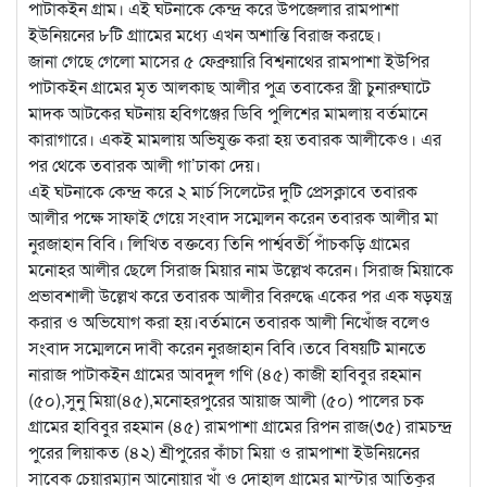
পাটাকইন গ্রাম। এই ঘটনাকে কেন্দ্র করে উপজেলার রামপাশা
ইউনিয়নের ৮টি গ্রাামের মধ্যে এখন অশান্তি বিরাজ করছে।
জানা গেছে গেলো মাসের ৫ ফেব্রুয়ারি বিশ্বনাথের রামপাশা ইউপির
পাটাকইন গ্রামের মৃত আলকাছ আলীর পুত্র তবাকের স্ত্রী চুনারুঘাটে
মাদক আটকের ঘটনায় হবিগঞ্জের ডিবি পুলিশের মামলায় বর্তমানে
কারাগারে। একই মামলায় অভিযুক্ত করা হয় তবারক আলীকেও। এর
পর থেকে তবারক আলী গা’ঢাকা দেয়।
এই ঘটনাকে কেন্দ্র করে ২ মার্চ সিলেটের দুটি প্রেসক্লাবে তবারক
আলীর পক্ষে সাফাই গেয়ে সংবাদ সম্মেলন করেন তবারক আলীর মা
নুরজাহান বিবি। লিখিত বক্তব্যে তিনি পার্শ্ববর্তী পাঁচকড়ি গ্রামের
মনোহর আলীর ছেলে সিরাজ মিয়ার নাম উল্লেখ করেন। সিরাজ মিয়াকে
প্রভাবশালী উল্লেখ করে তবারক আলীর বিরুদ্ধে একের পর এক ষড়যন্ত্র
করার ও অভিযোগ করা হয়।বর্তমানে তবারক আলী নিখোঁজ বলেও
সংবাদ সম্মেলনে দাবী করেন নুরজাহান বিবি।তবে বিষয়টি মানতে
নারাজ পাটাকইন গ্রামের আবদুল গণি (৪৫) কাজী হাবিবুর রহমান
(৫০),সুনু মিয়া(৪৫),মনোহরপুরের আয়াজ আলী (৫০) পালের চক
গ্রামের হাবিবুর রহমান (৪৫) রামপাশা গ্রামের রিপন রাজ(৩৫) রামচন্দ্র
পুরের লিয়াকত (৪২) শ্রীপুরের কাঁচা মিয়া ও রামপাশা ইউনিয়নের
সাবেক চেয়ারম্যান আনোয়ার খাঁ ও দোহাল গ্রামের মাস্টার আতিকুর