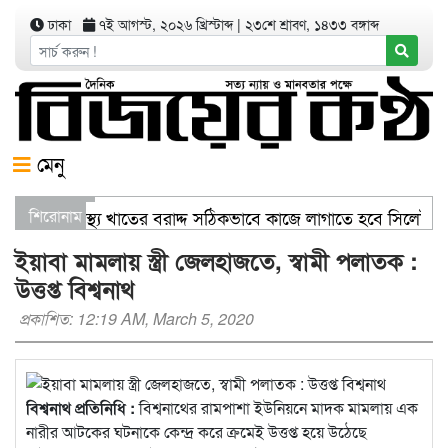
ঢাকা
৭ই আগস্ট, ২০২৬ খ্রিস্টাব্দ
|
২৩শে শ্রাবণ, ১৪৩৩ বঙ্গাব্দ
মেনু
াণিজ্যমন্ত্রী স্বাস্থ্য খাতের বরাদ্দ সঠিকভাবে কাজে লাগাতে হবে সিলেট
শিরোনাম
িতরণ যার যেখানে খালি জায়গা আছে, গাছ লাগান — আব্দুল কাইয়ুম চৌধ
ইয়াবা মামলায় স্ত্রী জেলহাজতে, স্বামী পলাতক :
উত্তপ্ত বিশ্বনাথ
প্রকাশিত: 12:19 AM, March 5, 2020
বিশ্বনাথ প্রতিনিধি :
বিশ্বনাথের রামপাশা ইউনিয়নে মাদক মামলায় এক
নারীর আটকের ঘটনাকে কেন্দ্র করে ক্রমেই উত্তপ্ত হয়ে উঠেছে