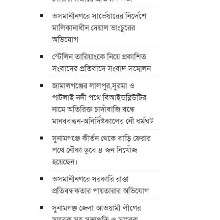
ওসমানীনগরে সার্ভেয়ারের নির্দেশে
মালিকানাধীন দেয়াল ভাংচুরের
অভিযোগ
স্টেলিন তারিয়াংকে নিয়ে প্রকাশিত
সংবাদের প্রতিবাদে সংবাদ সম্মেলন
জামালগঞ্জের লালপুর,সুরমা ও
পাটলাই নদী পথে বিআইডব্লিউটির
নামে অতিরিক্ত চাদাঁবাজি বন্ধে
মানববন্ধন-অনির্দিষ্টকালের নৌ ধর্মঘট
সুনামগঞ্জে কীর্তন থেকে বাড়ি ফেরার
পথে নৌকা ডুবে ৪ জন নিখোঁজ
হয়েছেন।
ওসমানীনগরে সরকারি রাস্তা
প্রতিবন্ধকতার পায়তারার অভিযোগ
সুনামগঞ্জ জেলা আওয়ামী লীগের
সাবেক সহ-সভাপতি ও সাবেক