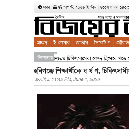
ঢাকা
৭ই আগস্ট, ২০২৬ খ্রিস্টাব্দ
|
২৩শে শ্রাবণ, ১৪৩৩ ব
প্রচ্ছদ
ই-পেপার
জাতীয়
সিলেট
মৌলভ
াগাতে হবে সিলেটকে দেশের অন্যতম চিকিৎসাসেবা কেন্দ্র হিসেবে গড়ে তোলা
শিরোনাম
দুল কাইয়ুম চৌধুরী
সম্প্রসারিত ওয়ার্ডে আধুনিক নাগরিক সুবিধ
হবিগঞ্জে শিক্ষার্থীকে ধ র্ষ ণ, চিকিৎসাধী
প্রকাশিত: 11:42 PM, June 1, 2026