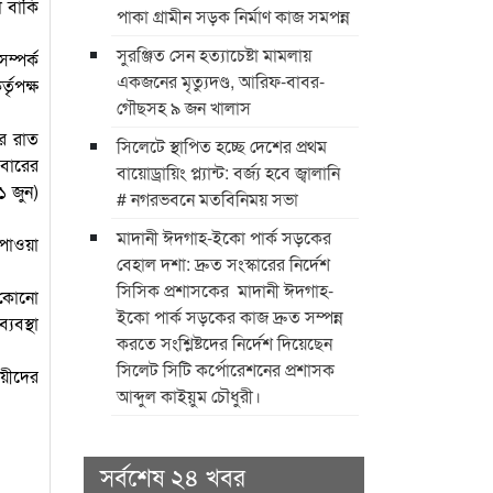
া বাকি
পাকা গ্রামীন সড়ক নির্মাণ কাজ সমপন্ন
সুরঞ্জিত সেন হত্যাচেষ্টা মামলায়
ম্পর্ক
একজনের মৃত্যুদণ্ড, আরিফ-বাবর-
তৃপক্ষ
গৌছসহ ৯ জন খালাস
ে রাত
​সিলেটে স্থাপিত হচ্ছে দেশের প্রথম
বারের
বায়োড্রায়িং প্ল্যান্ট: বর্জ্য হবে জ্বালানি ​
১ জুন)
# নগরভবনে মতবিনিময় সভা
​মাদানী ঈদগাহ-ইকো পার্ক সড়কের
 পাওয়া
বেহাল দশা: দ্রুত সংস্কারের নির্দেশ
সিসিক প্রশাসকের ​ ​মাদানী ঈদগাহ-
য কোনো
ইকো পার্ক সড়কের কাজ দ্রুত সম্পন্ন
যবস্থা
করতে সংশ্লিষ্টদের নির্দেশ দিয়েছেন
সিলেট সিটি কর্পোরেশনের প্রশাসক
ায়ীদের
আব্দুল কাইয়ুম চৌধুরী।
সর্বশেষ ২৪ খবর