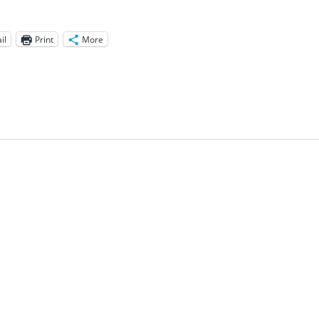
il
Print
More