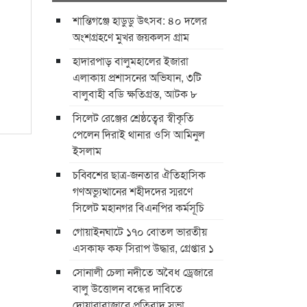
শান্তিগঞ্জে হাডুডু উৎসব: ৪০ দলের
অংশগ্রহণে মুখর জয়কলস গ্রাম
হাদারপাড় বালুমহালের ইজারা
এলাকায় প্রশাসনের অভিযান, ৩টি
বালুবাহী বডি ক্ষতিগ্রস্ত, আটক ৮
সিলেট রেঞ্জের শ্রেষ্ঠত্বের স্বীকৃতি
পেলেন দিরাই থানার ওসি আমিনুল
ইসলাম
চব্বিশের ছাত্র-জনতার ঐতিহাসিক
গণঅভ্যুত্থানের শহীদদের স্মরণে
সিলেট মহানগর বিএনপির কর্মসূচি
গোয়াইনঘাটে ১৭০ বোতল ভারতীয়
এসকাফ কফ সিরাপ উদ্ধার, গ্রেপ্তার ১
সোনালী চেলা নদীতে অবৈধ ড্রেজারে
বালু উত্তোলন বন্ধের দাবিতে
দোয়ারাবাজারে প্রতিবাদ সভা