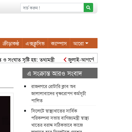
ক্রীড়াকণ্ঠ
এক্সক্লুসিভ
ক্যাম্পাস
আরো
ত সৃষ্টি হয়: তথ্যমন্ত্রী
জুলাই-আগস্টে বন্যার আশঙ্কা
নিজস্
গরবাসীর সহযোগিতা কামনা
রাজনীতি দিনে ১০টির বেশি খুন ও আই
এ সংক্রান্ত আরও সংবাদ
রাজনগরে রোটারি ক্লাব অব
জালালাবাদের বৃক্ষরোপণ কর্মসূচী
পালিত
সিলেটে স্বাস্থ্যখাতের সার্বিক
পরিকল্পনা সভায় বাণিজ্যমন্ত্রী স্বাস্থ্য
খাতের বরাদ্দ সঠিকভাবে কাজে
লাগাতে হবে সিলেটকে দেশের