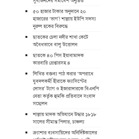
সুধীজনদের সমাবেশ অনুষ্ঠিত
৫০ হাজার টাকার অনুদানে ২০
হাজারের ‘ভাগ’! শাল্লায় ইউপি সদস্য
নুরুল হকের বিরুদ্ধে
ছাতকের চেলা নদীর শাখা কেটে
অবৈধভাবে বালু উত্তোলন
ছাতকে ৪০ পিস ইয়াবামাদক
কারবারি গ্রেপ্তারসহ ৪
লিখিত বক্তব্য পাঠ করার ‘অপরাধে
যুবদলকর্মী হীরাকে ফ্যাসিস্টের
দোসর’ ট্যাগ ও ইজারাদারকে বিএনপি
নেতা কর্তৃক হুমকি প্রতিবাদে সংবাদ
সম্মেলন
শাল্লায় মাদক অভিযানে উদ্ধার ১৮১৮
সালের সীমান্ত পিলার, চাঞ্চল্য
ক্র্যাশার ব্যবসায়িদের অনির্দিষ্টকালের