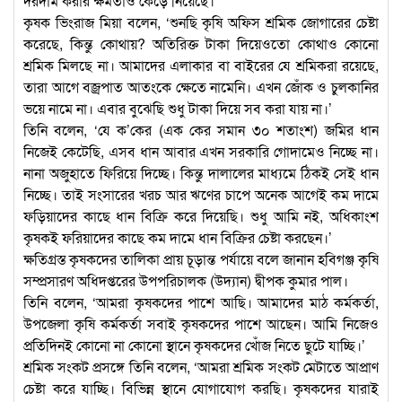
দরদাম করার ক্ষমতাও কেড়ে নিয়েছে।’
কৃষক ভিংরাজ মিয়া বলেন, ‘শুনছি কৃষি অফিস শ্রমিক জোগারের চেষ্টা
করেছে, কিন্তু কোথায়? অতিরিক্ত টাকা দিয়েওতো কোথাও কোনো
শ্রমিক মিলছে না। আমাদের এলাকার বা বাইরের যে শ্রমিকরা রয়েছে,
তারা আগে বজ্রপাত আতংকে ক্ষেতে নামেনি। এখন জোঁক ও চুলকানির
ভয়ে নামে না। এবার বুঝেছি শুধু টাকা দিয়ে সব করা যায় না।’
তিনি বলেন, ‘যে ক’কের (এক কের সমান ৩০ শতাংশ) জমির ধান
নিজেই কেটেছি, এসব ধান আবার এখন সরকারি গোদামেও নিচ্ছে না।
নানা অজুহাতে ফিরিয়ে দিচ্ছে। কিন্তু দালালের মাধ্যমে ঠিকই সেই ধান
নিচ্ছে। তাই সংসারের খরচ আর ঋণের চাপে অনেক আগেই কম দামে
ফড়িয়াদের কাছে ধান বিক্রি করে দিয়েছি। শুধু আমি নই, অধিকাংশ
কৃষকই ফরিয়াদের কাছে কম দামে ধান বিক্রির চেষ্টা করছেন।’
ক্ষতিগ্রস্ত কৃষকদের তালিকা প্রায় চূড়ান্ত পর্যায়ে বলে জানান হবিগঞ্জ কৃষি
সম্প্রসারণ অধিদপ্তরের উপপরিচালক (উদ্যান) দ্বীপক কুমার পাল।
তিনি বলেন, ‘আমরা কৃষকদের পাশে আছি। আমাদের মাঠ কর্মকর্তা,
উপজেলা কৃষি কর্মকর্তা সবাই কৃষকদের পাশে আছেন। আমি নিজেও
প্রতিদিনই কোনো না কোনো স্থানে কৃষকদের খোঁজ নিতে ছুটে যাচ্ছি।’
শ্রমিক সংকট প্রসঙ্গে তিনি বলেন, ‘আমরা শ্রমিক সংকট মেটাতে আপ্রাণ
চেষ্টা করে যাচ্ছি। বিভিন্ন স্থানে যোগাযোগ করছি। কৃষকদের যারাই