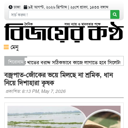
ঢাকা
৯ই আগস্ট, ২০২৬ খ্রিস্টাব্দ
|
২৫শে শ্রাবণ, ১৪৩৩ বঙ্গাব্দ
মেনু
জ্যমন্ত্রী স্বাস্থ্য খাতের বরাদ্দ সঠিকভাবে কাজে লাগাতে হবে সিলেটকে
শিরোনাম
রণ যার যেখানে খালি জায়গা আছে, গাছ লাগান — আব্দুল কাইয়ুম চৌধুর
বজ্রপাত-জোঁকের ভয়ে মিলছে না শ্রমিক, ধান
নিয়ে দিশাহারা কৃষক
প্রকাশিত: 8:13 PM, May 7, 2026