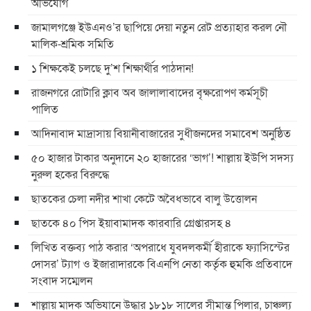
অভিযোগ
জামালগঞ্জে ইউএনও’র ছাপিয়ে দেয়া নতুন রেট প্রত্যাহার করল নৌ
মালিক-শ্রমিক সমিতি
১ শিক্ষকেই চলছে দু’শ শিক্ষার্থীর পাঠদান!
রাজনগরে রোটারি ক্লাব অব জালালাবাদের বৃক্ষরোপণ কর্মসূচী
পালিত
আদিনাবাদ মাদ্রাসায় বিয়ানীবাজারের সুধীজনদের সমাবেশ অনুষ্ঠিত
৫০ হাজার টাকার অনুদানে ২০ হাজারের ‘ভাগ’! শাল্লায় ইউপি সদস্য
নুরুল হকের বিরুদ্ধে
ছাতকের চেলা নদীর শাখা কেটে অবৈধভাবে বালু উত্তোলন
ছাতকে ৪০ পিস ইয়াবামাদক কারবারি গ্রেপ্তারসহ ৪
লিখিত বক্তব্য পাঠ করার ‘অপরাধে যুবদলকর্মী হীরাকে ফ্যাসিস্টের
দোসর’ ট্যাগ ও ইজারাদারকে বিএনপি নেতা কর্তৃক হুমকি প্রতিবাদে
সংবাদ সম্মেলন
শাল্লায় মাদক অভিযানে উদ্ধার ১৮১৮ সালের সীমান্ত পিলার, চাঞ্চল্য