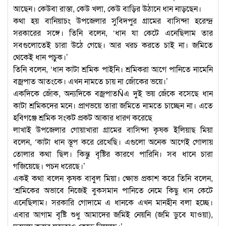
আছেন। কেউবা রাস্তা, কেউ খলা, কেউ বাড়ির উঠানে ধান নাড়ছেন।
কথা হয় বানিয়াচং উপজেলার সুবিদপুর গ্রামের বাসিন্দা হরেন্দ্র
সরকারের সঙ্গে। তিনি বলেন, ‘ধান যা কেটে এনেছিলাম তার
সবগুলোতেই চারা উঠে গেছে। আর খরচ করতে চাই না। জমিতে
থেকেই ধান পচুক।’
তিনি বলেন, ‘ধান কাটা শ্রমিক পাইনি। শ্রমিকরা আগে পানিতে নামেনি
বজ্রপাত আতংকে। এখন নামতে চায় না জোঁকের ভয়ে।’
একদিকে জোঁক, অন্যদিকে বজ্রপাতÑএ দুই ভয় জেঁকে বসেছে ধান
কাটা শ্রমিকদের মনে। প্রাণভয়ে তারা জমিতে নামতে চাচ্ছেন না। এতে
হবিগঞ্জে শ্রমিক সংকট প্রকট আকার ধারণ করেছে
লাখাই উপজেলার গোয়াখারা গ্রামের বাসিন্দা কৃষক ইলিয়াছ মিয়া
বলেন, ‘কাটা ধান স্তূপ করে রেখেছি। এগুলো অনেক আগেই গোলায়
তোলার কথা ছিল। কিন্তু বৃষ্টির কারণে পারিনি। সব ধানে চারা
গজিয়েছে। পচন ধরেছে।’
একই কথা বলেন কৃষক বাবুল মিয়া। ক্ষোভ প্রকাশ করে তিনি বলেন,
‘শ্রমিকের অভাবে নিজেই বুকসমান পানিতে নেমে কিছু ধান কেটে
এনেছিলাম। সরকারি গোদামে এ ধানকে এখন মানহীন বলা হচ্ছে।
এবার আগাম বৃষ্টি শুধু আমাদের জমিই নেয়নি (জমি ডুবে যাওয়া),