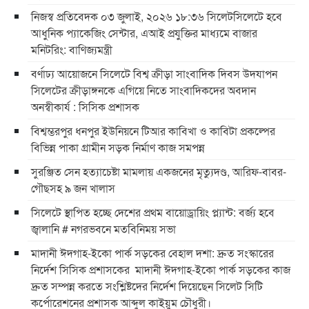
নিজস্ব প্রতিবেদক ০৩ জুলাই, ২০২৬ ১৮:৩৬ সিলেটসিলেটে হবে
আধুনিক প্যাকেজিং সেন্টার, এআই প্রযুক্তির মাধ্যমে বাজার
মনিটরিং: বাণিজ্যমন্ত্রী
বর্ণাঢ্য আয়োজনে সিলেটে বিশ্ব ক্রীড়া সাংবাদিক দিবস উদযাপন
সিলেটের ক্রীড়াঙ্গনকে এগিয়ে নিতে সাংবাদিকদের অবদান
অনস্বীকার্য : সিসিক প্রশাসক
বিশ্বম্ভরপুর ধনপুর ইউনিয়নে টিআর কাবিখা ও কাবিটা প্রকল্পের
বিভিন্ন পাকা গ্রামীন সড়ক নির্মাণ কাজ সমপন্ন
সুরঞ্জিত সেন হত্যাচেষ্টা মামলায় একজনের মৃত্যুদণ্ড, আরিফ-বাবর-
গৌছসহ ৯ জন খালাস
​সিলেটে স্থাপিত হচ্ছে দেশের প্রথম বায়োড্রায়িং প্ল্যান্ট: বর্জ্য হবে
জ্বালানি ​# নগরভবনে মতবিনিময় সভা
​মাদানী ঈদগাহ-ইকো পার্ক সড়কের বেহাল দশা: দ্রুত সংস্কারের
নির্দেশ সিসিক প্রশাসকের ​ ​মাদানী ঈদগাহ-ইকো পার্ক সড়কের কাজ
দ্রুত সম্পন্ন করতে সংশ্লিষ্টদের নির্দেশ দিয়েছেন সিলেট সিটি
কর্পোরেশনের প্রশাসক আব্দুল কাইয়ুম চৌধুরী।