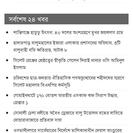
সর্বশেষ ২৪ খবর
শান্তিগঞ্জে হাডুডু উৎসব: ৪০ দলের অংশগ্রহণে মুখর জয়কলস গ্রাম
হাদারপাড় বালুমহালের ইজারা এলাকায় প্রশাসনের অভিযান, ৩টি
বালুবাহী বডি ক্ষতিগ্রস্ত, আটক ৮
সিলেট রেঞ্জের শ্রেষ্ঠত্বের স্বীকৃতি পেলেন দিরাই থানার ওসি আমিনুল
ইসলাম
চব্বিশের ছাত্র-জনতার ঐতিহাসিক গণঅভ্যুত্থানের শহীদদের স্মরণে
সিলেট মহানগর বিএনপির কর্মসূচি
গোয়াইনঘাটে ১৭০ বোতল ভারতীয় এসকাফ কফ সিরাপ উদ্ধার,
গ্রেপ্তার ১
সোনালী চেলা নদীতে অবৈধ ড্রেজারে বালু উত্তোলন বন্ধের দাবিতে
দোয়ারাবাজারে প্রতিবাদ সভা
ওসমানীনগরে সার্ভেয়ারের নির্দেশে মালিকানাধীন দেয়াল ভাংচুরের