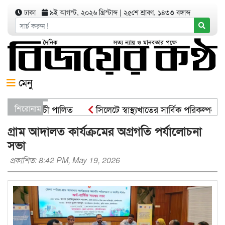
ঢাকা
৯ই আগস্ট, ২০২৬ খ্রিস্টাব্দ
|
২৫শে শ্রাবণ, ১৪৩৩ বঙ্গাব্দ
মেনু
োপণ কর্মসূচী পালিত
শিরোনাম
সিলেটে স্বাস্থ্যখাতের সার্বিক পরিকল্পনা স
ট্রমন্ত্রী
সিসিকের পাঁচ ওয়ার্ডে এক হাজার গাছের চারা বিতরণ 
গ্রাম আদালত কার্যক্রমের অগ্রগতি পর্যালোচনা
সভা
প্রকাশিত: 8:42 PM, May 19, 2026