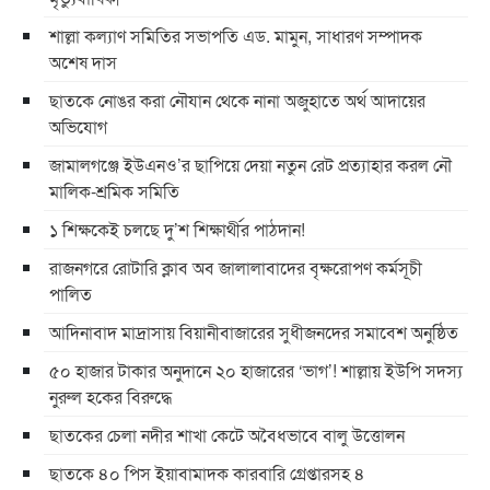
শাল্লা কল্যাণ সমিতির সভাপতি এড. মামুন, সাধারণ সম্পাদক
অশেষ দাস
ছাতকে নোঙর করা নৌযান থেকে নানা অজুহাতে অর্থ আদায়ের
অভিযোগ
জামালগঞ্জে ইউএনও’র ছাপিয়ে দেয়া নতুন রেট প্রত্যাহার করল নৌ
মালিক-শ্রমিক সমিতি
১ শিক্ষকেই চলছে দু’শ শিক্ষার্থীর পাঠদান!
রাজনগরে রোটারি ক্লাব অব জালালাবাদের বৃক্ষরোপণ কর্মসূচী
পালিত
আদিনাবাদ মাদ্রাসায় বিয়ানীবাজারের সুধীজনদের সমাবেশ অনুষ্ঠিত
৫০ হাজার টাকার অনুদানে ২০ হাজারের ‘ভাগ’! শাল্লায় ইউপি সদস্য
নুরুল হকের বিরুদ্ধে
ছাতকের চেলা নদীর শাখা কেটে অবৈধভাবে বালু উত্তোলন
ছাতকে ৪০ পিস ইয়াবামাদক কারবারি গ্রেপ্তারসহ ৪