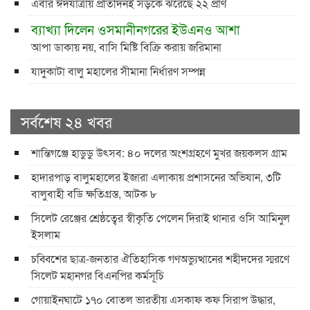
এবার ঈদযাত্রায় প্রতিদিনই সড়কে ঝরেছে ২২ প্রাণ
ব্যাখ্যা দিলেন ওসমানীনগরের ইউএনও আশা
আপা ডাকায় নয়, বাসি মিষ্টি বিক্রি করায় জরিমানা
যাদুকাটা বালু মহালের সীমানা নির্ধারণ সম্পন্ন
সর্বশেষ ২৪ খবর
শান্তিগঞ্জে হাডুডু উৎসব: ৪০ দলের অংশগ্রহণে মুখর জয়কলস গ্রাম
হাদারপাড় বালুমহালের ইজারা এলাকায় প্রশাসনের অভিযান, ৩টি
বালুবাহী বডি ক্ষতিগ্রস্ত, আটক ৮
সিলেট রেঞ্জের শ্রেষ্ঠত্বের স্বীকৃতি পেলেন দিরাই থানার ওসি আমিনুল
ইসলাম
চব্বিশের ছাত্র-জনতার ঐতিহাসিক গণঅভ্যুত্থানের শহীদদের স্মরণে
সিলেট মহানগর বিএনপির কর্মসূচি
গোয়াইনঘাটে ১৭০ বোতল ভারতীয় এসকাফ কফ সিরাপ উদ্ধার,