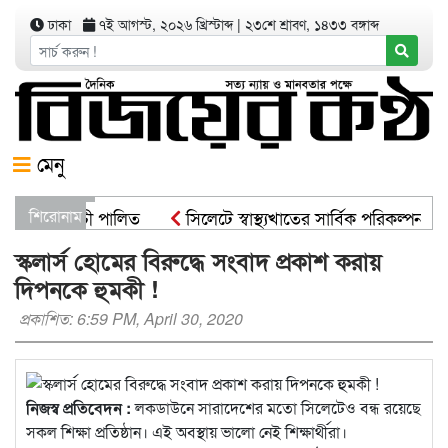
ঢাকা
৭ই আগস্ট, ২০২৬ খ্রিস্টাব্দ
|
২৩শে শ্রাবণ, ১৪৩৩ বঙ্গাব্দ
মেনু
োপণ কর্মসূচী পালিত
শিরোনাম
সিলেটে স্বাস্থ্যখাতের সার্বিক পরিকল্পনা স
ট্রমন্ত্রী
সিসিকের পাঁচ ওয়ার্ডে এক হাজার গাছের চারা বিতরণ 
স্কলার্স হোমের বিরুদ্ধে সংবাদ প্রকাশ করায়
দিপনকে হুমকী !
প্রকাশিত: 6:59 PM, April 30, 2020
নিজস্ব প্রতিবেদন :
লকডাউনে সারাদেশের মতো সিলেটেও বন্ধ রয়েছে
সকল শিক্ষা প্রতিষ্ঠান। এই অবস্থায় ভালো নেই শিক্ষার্থীরা।