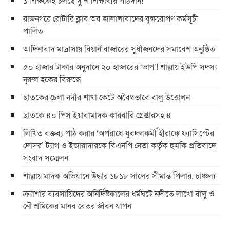
১ শিক্ষকেই চলছে দু’শ শিক্ষার্থীর পাঠদান!
রাজনগরে রোটারি ক্লাব অব জালালাবাদের বৃক্ষরোপণ কর্মসূচী
পালিত
আদিনাবাদ মাদ্রাসায় বিয়ানীবাজারের সুধীজনদের সমাবেশ অনুষ্ঠিত
৫০ হাজার টাকার অনুদানে ২০ হাজারের ‘ভাগ’! শাল্লায় ইউপি সদস্য
নুরুল হকের বিরুদ্ধে
ছাতকের চেলা নদীর শাখা কেটে অবৈধভাবে বালু উত্তোলন
ছাতকে ৪০ পিস ইয়াবামাদক কারবারি গ্রেপ্তারসহ ৪
লিখিত বক্তব্য পাঠ করার ‘অপরাধে যুবদলকর্মী হীরাকে ফ্যাসিস্টের
দোসর’ ট্যাগ ও ইজারাদারকে বিএনপি নেতা কর্তৃক হুমকি প্রতিবাদে
সংবাদ সম্মেলন
শাল্লায় মাদক অভিযানে উদ্ধার ১৮১৮ সালের সীমান্ত পিলার, চাঞ্চল্য
ক্র্যাশার ব্যবসায়িদের অনির্দিষ্টকালের ধর্মঘটে নদীতে লাখো বালু ও
নৌ শ্রমিকের মানব বেতর জীবন যাপন