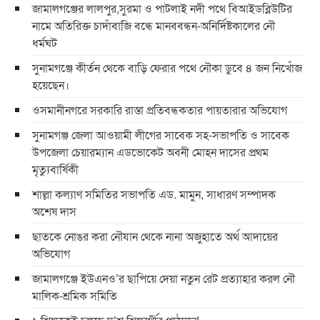
জামালগঞ্জের লালপুর,সুরমা ও পাটলাই নদী পথে বিআইডব্লিউটির
নামে অতিরিক্ত চাদাঁবাজি বন্ধে মানববন্ধন-অনির্দিষ্টকালের নৌ
ধর্মঘট
সুনামগঞ্জে কীর্তন থেকে বাড়ি ফেরার পথে নৌকা ডুবে ৪ জন নিখোঁজ
হয়েছেন।
ওসমানীনগরে সরকারি রাস্তা প্রতিবন্ধকতার পায়তারার অভিযোগ
সুনামগঞ্জ জেলা আওয়ামী লীগের সাবেক সহ-সভাপতি ও সাবেক
উপজেলা চেয়ারম্যান এডভোকেট অবনী মোহন দাসের প্রথম
মৃত্যুবার্ষিকী
শাল্লা কল্যাণ সমিতির সভাপতি এড. মামুন, সাধারণ সম্পাদক
অশেষ দাস
ছাতকে নোঙর করা নৌযান থেকে নানা অজুহাতে অর্থ আদায়ের
অভিযোগ
জামালগঞ্জে ইউএনও’র ছাপিয়ে দেয়া নতুন রেট প্রত্যাহার করল নৌ
মালিক-শ্রমিক সমিতি