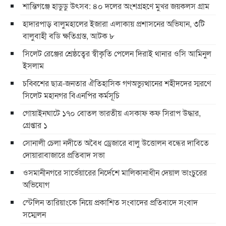
শান্তিগঞ্জে হাডুডু উৎসব: ৪০ দলের অংশগ্রহণে মুখর জয়কলস গ্রাম
হাদারপাড় বালুমহালের ইজারা এলাকায় প্রশাসনের অভিযান, ৩টি
বালুবাহী বডি ক্ষতিগ্রস্ত, আটক ৮
সিলেট রেঞ্জের শ্রেষ্ঠত্বের স্বীকৃতি পেলেন দিরাই থানার ওসি আমিনুল
ইসলাম
চব্বিশের ছাত্র-জনতার ঐতিহাসিক গণঅভ্যুত্থানের শহীদদের স্মরণে
সিলেট মহানগর বিএনপির কর্মসূচি
গোয়াইনঘাটে ১৭০ বোতল ভারতীয় এসকাফ কফ সিরাপ উদ্ধার,
গ্রেপ্তার ১
সোনালী চেলা নদীতে অবৈধ ড্রেজারে বালু উত্তোলন বন্ধের দাবিতে
দোয়ারাবাজারে প্রতিবাদ সভা
ওসমানীনগরে সার্ভেয়ারের নির্দেশে মালিকানাধীন দেয়াল ভাংচুরের
অভিযোগ
স্টেলিন তারিয়াংকে নিয়ে প্রকাশিত সংবাদের প্রতিবাদে সংবাদ
সম্মেলন