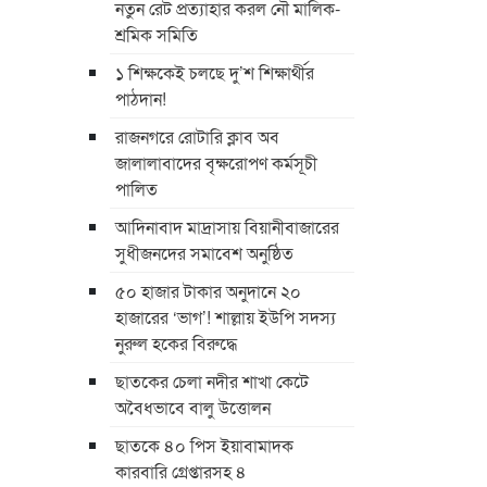
নতুন রেট প্রত্যাহার করল নৌ মালিক-
শ্রমিক সমিতি
১ শিক্ষকেই চলছে দু’শ শিক্ষার্থীর
পাঠদান!
রাজনগরে রোটারি ক্লাব অব
জালালাবাদের বৃক্ষরোপণ কর্মসূচী
পালিত
আদিনাবাদ মাদ্রাসায় বিয়ানীবাজারের
সুধীজনদের সমাবেশ অনুষ্ঠিত
৫০ হাজার টাকার অনুদানে ২০
হাজারের ‘ভাগ’! শাল্লায় ইউপি সদস্য
নুরুল হকের বিরুদ্ধে
ছাতকের চেলা নদীর শাখা কেটে
অবৈধভাবে বালু উত্তোলন
ছাতকে ৪০ পিস ইয়াবামাদক
কারবারি গ্রেপ্তারসহ ৪