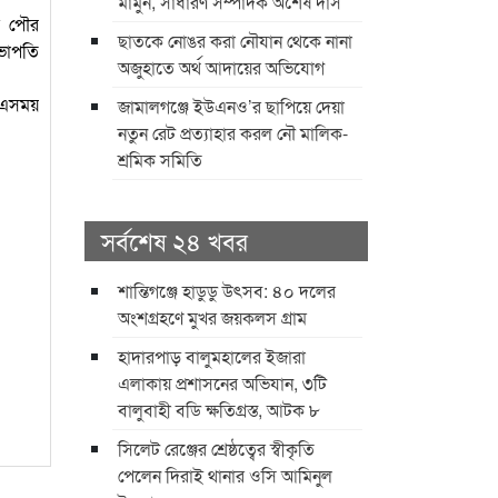
মামুন, সাধারণ সম্পাদক অশেষ দাস
র পৌর
ছাতকে নোঙর করা নৌযান থেকে নানা
ভাপতি
অজুহাতে অর্থ আদায়ের অভিযোগ
ন এসময়
জামালগঞ্জে ইউএনও’র ছাপিয়ে দেয়া
নতুন রেট প্রত্যাহার করল নৌ মালিক-
শ্রমিক সমিতি
সর্বশেষ ২৪ খবর
শান্তিগঞ্জে হাডুডু উৎসব: ৪০ দলের
অংশগ্রহণে মুখর জয়কলস গ্রাম
হাদারপাড় বালুমহালের ইজারা
এলাকায় প্রশাসনের অভিযান, ৩টি
বালুবাহী বডি ক্ষতিগ্রস্ত, আটক ৮
সিলেট রেঞ্জের শ্রেষ্ঠত্বের স্বীকৃতি
পেলেন দিরাই থানার ওসি আমিনুল