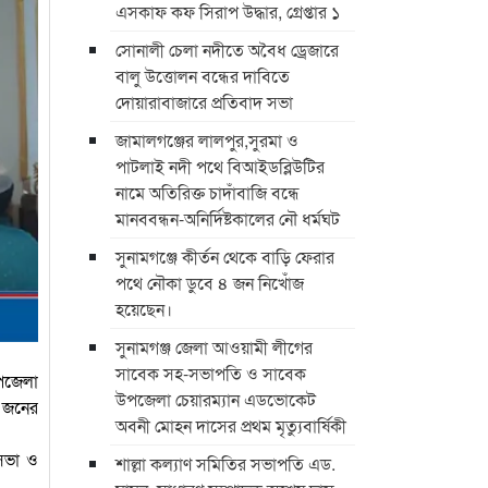
এসকাফ কফ সিরাপ উদ্ধার, গ্রেপ্তার ১
সোনালী চেলা নদীতে অবৈধ ড্রেজারে
বালু উত্তোলন বন্ধের দাবিতে
দোয়ারাবাজারে প্রতিবাদ সভা
জামালগঞ্জের লালপুর,সুরমা ও
পাটলাই নদী পথে বিআইডব্লিউটির
নামে অতিরিক্ত চাদাঁবাজি বন্ধে
মানববন্ধন-অনির্দিষ্টকালের নৌ ধর্মঘট
সুনামগঞ্জে কীর্তন থেকে বাড়ি ফেরার
পথে নৌকা ডুবে ৪ জন নিখোঁজ
হয়েছেন।
সুনামগঞ্জ জেলা আওয়ামী লীগের
সাবেক সহ-সভাপতি ও সাবেক
উপজেলা
উপজেলা চেয়ারম্যান এডভোকেট
ট জনের
অবনী মোহন দাসের প্রথম মৃত্যুবার্ষিকী
 সভা ও
শাল্লা কল্যাণ সমিতির সভাপতি এড.