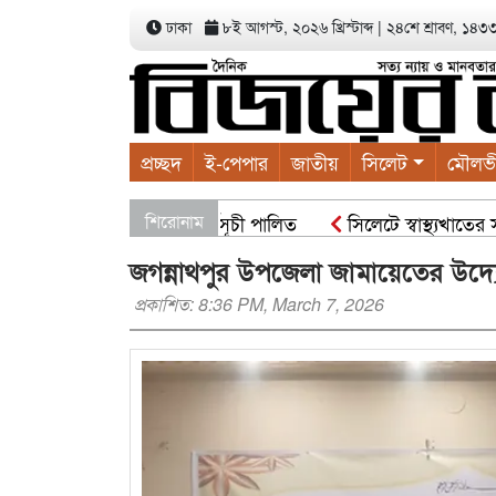
ঢাকা
৮ই আগস্ট, ২০২৬ খ্রিস্টাব্দ
|
২৪শে শ্রাবণ, ১৪৩৩ ব
প্রচ্ছদ
ই-পেপার
জাতীয়
সিলেট
মৌলভ
ালাবাদের বৃক্ষরোপণ কর্মসূচী পালিত
শিরোনাম
সিলেটে স্বাস্থ্যখাতের সার্
জগন্নাথপুর উপজেলা জামায়েতের উদ
প্রকাশিত: 8:36 PM, March 7, 2026