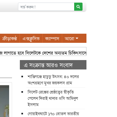
ক্রীড়াকণ্ঠ
এক্সক্লুসিভ
ক্যাম্পাস
আরো
াজে লাগাতে হবে সিলেটকে দেশের অন্যতম চিকিৎসাসেবা কেন্দ্র হিসেবে গড়ে
এ সংক্রান্ত আরও সংবাদ
শান্তিগঞ্জে হাডুডু উৎসব: ৪০ দলের
অংশগ্রহণে মুখর জয়কলস গ্রাম
সিলেট রেঞ্জের শ্রেষ্ঠত্বের স্বীকৃতি
পেলেন দিরাই থানার ওসি আমিনুল
ইসলাম
গোয়াইনঘাটে ১৭০ বোতল ভারতীয়