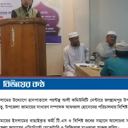
লামের উদ্যোগে হাসপাতালে পয়ন্টস্থ আলী কমিউনিটি সেন্টারে জগন্নাথপুর 
বে, উপজেলা জামায়ের সাধারণ সম্পাদক আফজাল হোসেনের পরিচালনায় বিশিষ্
 জামায়ের ইসলামের বাছাইকৃত কর্মী টি.এস ও বিশিষ্ট জনের সম্মানে আলোচনা
েলা জামায়ের এসিস্ট্যান্ট সেক্রেটারি ও প্রিন্সিপাল মাওলানা আব্দুল করিম।