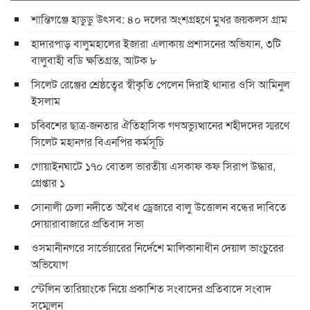
শান্তিগঞ্জে হাডুডু উৎসব: ৪০ দলের অংশগ্রহণে মুখর জয়কলস গ্রাম
হাদারপাড় বালুমহালের ইজারা এলাকায় প্রশাসনের অভিযান, ৩টি
বালুবাহী বডি ক্ষতিগ্রস্ত, আটক ৮
সিলেট রেঞ্জের শ্রেষ্ঠত্বের স্বীকৃতি পেলেন দিরাই থানার ওসি আমিনুল
ইসলাম
চব্বিশের ছাত্র-জনতার ঐতিহাসিক গণঅভ্যুত্থানের শহীদদের স্মরণে
সিলেট মহানগর বিএনপির কর্মসূচি
গোয়াইনঘাটে ১৭০ বোতল ভারতীয় এসকাফ কফ সিরাপ উদ্ধার,
গ্রেপ্তার ১
সোনালী চেলা নদীতে অবৈধ ড্রেজারে বালু উত্তোলন বন্ধের দাবিতে
দোয়ারাবাজারে প্রতিবাদ সভা
ওসমানীনগরে সার্ভেয়ারের নির্দেশে মালিকানাধীন দেয়াল ভাংচুরের
অভিযোগ
স্টেলিন তারিয়াংকে নিয়ে প্রকাশিত সংবাদের প্রতিবাদে সংবাদ
সম্মেলন