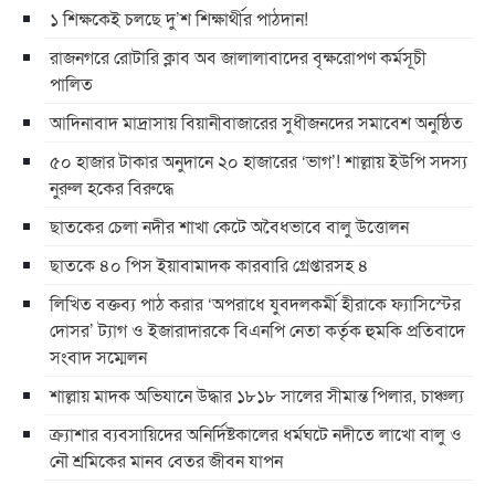
১ শিক্ষকেই চলছে দু’শ শিক্ষার্থীর পাঠদান!
রাজনগরে রোটারি ক্লাব অব জালালাবাদের বৃক্ষরোপণ কর্মসূচী
পালিত
আদিনাবাদ মাদ্রাসায় বিয়ানীবাজারের সুধীজনদের সমাবেশ অনুষ্ঠিত
৫০ হাজার টাকার অনুদানে ২০ হাজারের ‘ভাগ’! শাল্লায় ইউপি সদস্য
নুরুল হকের বিরুদ্ধে
ছাতকের চেলা নদীর শাখা কেটে অবৈধভাবে বালু উত্তোলন
ছাতকে ৪০ পিস ইয়াবামাদক কারবারি গ্রেপ্তারসহ ৪
লিখিত বক্তব্য পাঠ করার ‘অপরাধে যুবদলকর্মী হীরাকে ফ্যাসিস্টের
দোসর’ ট্যাগ ও ইজারাদারকে বিএনপি নেতা কর্তৃক হুমকি প্রতিবাদে
সংবাদ সম্মেলন
শাল্লায় মাদক অভিযানে উদ্ধার ১৮১৮ সালের সীমান্ত পিলার, চাঞ্চল্য
ক্র্যাশার ব্যবসায়িদের অনির্দিষ্টকালের ধর্মঘটে নদীতে লাখো বালু ও
নৌ শ্রমিকের মানব বেতর জীবন যাপন