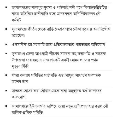
জামালগঞ্জের লালপুর,সুরমা ও পাটলাই নদী পথে বিআইডব্লিউটির
নামে অতিরিক্ত চাদাঁবাজি বন্ধে মানববন্ধন-অনির্দিষ্টকালের নৌ
ধর্মঘট
সুনামগঞ্জে কীর্তন থেকে বাড়ি ফেরার পথে নৌকা ডুবে ৪ জন নিখোঁজ
হয়েছেন।
ওসমানীনগরে সরকারি রাস্তা প্রতিবন্ধকতার পায়তারার অভিযোগ
সুনামগঞ্জ জেলা আওয়ামী লীগের সাবেক সহ-সভাপতি ও সাবেক
উপজেলা চেয়ারম্যান এডভোকেট অবনী মোহন দাসের প্রথম
মৃত্যুবার্ষিকী
শাল্লা কল্যাণ সমিতির সভাপতি এড. মামুন, সাধারণ সম্পাদক
অশেষ দাস
ছাতকে নোঙর করা নৌযান থেকে নানা অজুহাতে অর্থ আদায়ের
অভিযোগ
জামালগঞ্জে ইউএনও’র ছাপিয়ে দেয়া নতুন রেট প্রত্যাহার করল নৌ
মালিক-শ্রমিক সমিতি