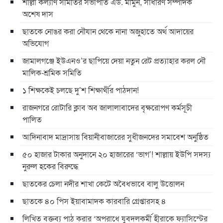
শাল্লা কল্যাণ সমিতির সভাপতি এড. মামুন, সাধারণ সম্পাদক
অশেষ দাস
ছাতকে নোঙর করা নৌযান থেকে নানা অজুহাতে অর্থ আদায়ের
অভিযোগ
জামালগঞ্জে ইউএনও’র ছাপিয়ে দেয়া নতুন রেট প্রত্যাহার করল নৌ
মালিক-শ্রমিক সমিতি
১ শিক্ষকেই চলছে দু’শ শিক্ষার্থীর পাঠদান!
রাজনগরে রোটারি ক্লাব অব জালালাবাদের বৃক্ষরোপণ কর্মসূচী
পালিত
আদিনাবাদ মাদ্রাসায় বিয়ানীবাজারের সুধীজনদের সমাবেশ অনুষ্ঠিত
৫০ হাজার টাকার অনুদানে ২০ হাজারের ‘ভাগ’! শাল্লায় ইউপি সদস্য
নুরুল হকের বিরুদ্ধে
ছাতকের চেলা নদীর শাখা কেটে অবৈধভাবে বালু উত্তোলন
ছাতকে ৪০ পিস ইয়াবামাদক কারবারি গ্রেপ্তারসহ ৪
লিখিত বক্তব্য পাঠ করার ‘অপরাধে যুবদলকর্মী হীরাকে ফ্যাসিস্টের