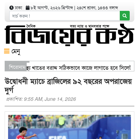
ঢাকা
৮ই আগস্ট, ২০২৬ খ্রিস্টাব্দ
|
২৪শে শ্রাবণ, ১৪৩৩ বঙ্গাব্দ
মেনু
াণিজ্যমন্ত্রী স্বাস্থ্য খাতের বরাদ্দ সঠিকভাবে কাজে লাগাতে হবে সিলেট
শিরোনাম
িতরণ যার যেখানে খালি জায়গা আছে, গাছ লাগান — আব্দুল কাইয়ুম চৌধ
উদ্বোধনী ম্যাচে ব্রাজিলের ৯২ বছরের অপরাজেয়
দুর্গ
প্রকাশিত: 9:55 AM, June 14, 2026