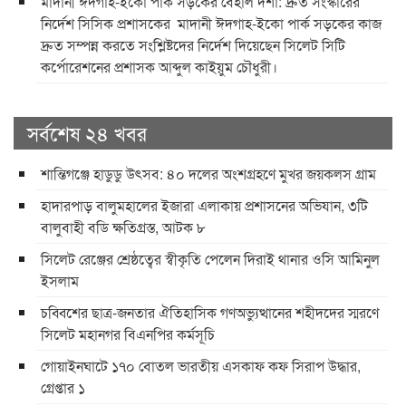
​মাদানী ঈদগাহ-ইকো পার্ক সড়কের বেহাল দশা: দ্রুত সংস্কারের
নির্দেশ সিসিক প্রশাসকের ​ ​মাদানী ঈদগাহ-ইকো পার্ক সড়কের কাজ
দ্রুত সম্পন্ন করতে সংশ্লিষ্টদের নির্দেশ দিয়েছেন সিলেট সিটি
কর্পোরেশনের প্রশাসক আব্দুল কাইয়ুম চৌধুরী।
সর্বশেষ ২৪ খবর
শান্তিগঞ্জে হাডুডু উৎসব: ৪০ দলের অংশগ্রহণে মুখর জয়কলস গ্রাম
হাদারপাড় বালুমহালের ইজারা এলাকায় প্রশাসনের অভিযান, ৩টি
বালুবাহী বডি ক্ষতিগ্রস্ত, আটক ৮
সিলেট রেঞ্জের শ্রেষ্ঠত্বের স্বীকৃতি পেলেন দিরাই থানার ওসি আমিনুল
ইসলাম
চব্বিশের ছাত্র-জনতার ঐতিহাসিক গণঅভ্যুত্থানের শহীদদের স্মরণে
সিলেট মহানগর বিএনপির কর্মসূচি
গোয়াইনঘাটে ১৭০ বোতল ভারতীয় এসকাফ কফ সিরাপ উদ্ধার,
গ্রেপ্তার ১