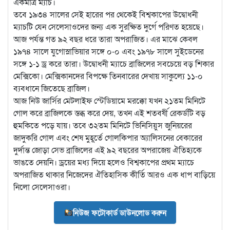
একমাত্র ম্যাচ।
তবে ১৯৩৪ সালের সেই হারের পর থেকেই বিশ্বকাপের উদ্বোধনী
ম্যাচটি যেন সেলেসাওদের জন্য এক সুরক্ষিত দুর্গে পরিণত হয়েছে।
আজ পর্যন্ত গত ৯২ বছর ধরে তারা অপরাজিত। এর মাঝে কেবল
১৯৭৪ সালে যুগোস্লাভিয়ার সঙ্গে ০-০ এবং ১৯৭৮ সালে সুইডেনের
সঙ্গে ১-১ ড্র করে তারা। উদ্বোধনী ম্যাচে ব্রাজিলের সবচেয়ে বড় শিকার
মেক্সিকো। মেক্সিকানদের বিপক্ষে তিনবারের দেখায় সাকুল্যে ১১-০
ব্যবধানে জিতেছে ব্রাজিল।
আজ নিউ জার্সির মেটলাইফ স্টেডিয়ামে মরক্কো যখন ২১তম মিনিটে
গোল করে ব্রাজিলকে স্তব্ধ করে দেয়, তখন এই শতবর্ষী রেকর্ডটি বড়
হুমকিতে পড়ে যায়। তবে ৩২তম মিনিটে ভিনিসিয়ুস জুনিয়রের
জাদুকরি গোল এবং শেষ মুহূর্তে গোলকিপার অ্যালিসনের বেকারের
দুর্দান্ত জোড়া সেভ ব্রাজিলের এই ৯২ বছরের অপরাজেয় ঐতিহ্যকে
ভাঙতে দেয়নি। ড্রয়ের মধ্য দিয়ে হলেও বিশ্বকাপের প্রথম ম্যাচে
অপরাজিত থাকার নিজেদের ঐতিহাসিক কীর্তি আরও এক ধাপ বাড়িয়ে
নিলো সেলেসাওরা।
নিউজ ফটোকার্ড ডাউনলোড করুন