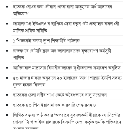
ছাতকে নোঙর করা নৌযান থেকে নানা অজুহাতে অর্থ আদায়ের
অভিযোগ
জামালগঞ্জে ইউএনও’র ছাপিয়ে দেয়া নতুন রেট প্রত্যাহার করল নৌ
মালিক-শ্রমিক সমিতি
১ শিক্ষকেই চলছে দু’শ শিক্ষার্থীর পাঠদান!
রাজনগরে রোটারি ক্লাব অব জালালাবাদের বৃক্ষরোপণ কর্মসূচী
পালিত
আদিনাবাদ মাদ্রাসায় বিয়ানীবাজারের সুধীজনদের সমাবেশ অনুষ্ঠিত
৫০ হাজার টাকার অনুদানে ২০ হাজারের ‘ভাগ’! শাল্লায় ইউপি সদস্য
নুরুল হকের বিরুদ্ধে
ছাতকের চেলা নদীর শাখা কেটে অবৈধভাবে বালু উত্তোলন
ছাতকে ৪০ পিস ইয়াবামাদক কারবারি গ্রেপ্তারসহ ৪
লিখিত বক্তব্য পাঠ করার ‘অপরাধে যুবদলকর্মী হীরাকে ফ্যাসিস্টের
দোসর’ ট্যাগ ও ইজারাদারকে বিএনপি নেতা কর্তৃক হুমকি প্রতিবাদে
সংবাদ সম্মেলন