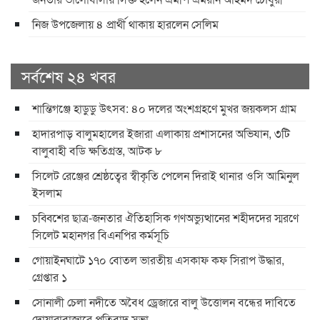
নিজ উপজেলায় ৪ প্রার্থী থাকায় হারলেন সেলিম
সর্বশেষ ২৪ খবর
শান্তিগঞ্জে হাডুডু উৎসব: ৪০ দলের অংশগ্রহণে মুখর জয়কলস গ্রাম
হাদারপাড় বালুমহালের ইজারা এলাকায় প্রশাসনের অভিযান, ৩টি
বালুবাহী বডি ক্ষতিগ্রস্ত, আটক ৮
সিলেট রেঞ্জের শ্রেষ্ঠত্বের স্বীকৃতি পেলেন দিরাই থানার ওসি আমিনুল
ইসলাম
চব্বিশের ছাত্র-জনতার ঐতিহাসিক গণঅভ্যুত্থানের শহীদদের স্মরণে
সিলেট মহানগর বিএনপির কর্মসূচি
গোয়াইনঘাটে ১৭০ বোতল ভারতীয় এসকাফ কফ সিরাপ উদ্ধার,
গ্রেপ্তার ১
সোনালী চেলা নদীতে অবৈধ ড্রেজারে বালু উত্তোলন বন্ধের দাবিতে
দোয়ারাবাজারে প্রতিবাদ সভা