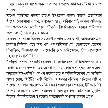
সাধারণ মানুষের মাঝে জনসচেতনতা বাড়াতে কার্যকর ভূমিকা রাখতে
পারেন।
বিশেষ অতিথির বক্তব্য রাখেন উপজেলা মহিলা ভাইস চেয়ারম্যান
মিসেস রোকসানা বেগম, উপজেলা স্বাস্থ্য পরিবার পরিকল্পনা অফিসার
ডা. মোয়াজ্জেম আলী খান চৌধুরী, বিয়ানীবাজার থানার পরিদর্শক
(অপারেশন) সজল কুমার কানন।
বেসরকারি বিভিন্ন উন্নয়ন সহযোগী সংস্থার মধ্যে আশা, আরডিআরএস,
ব্র্যাক’র সিনিয়র এইচ আর এল এস অফিসার মো. মোকাররম হোসেন,
সীমান্তিক, টিএমএসএস, জাগোরনি চক্র ফাউন্ডেশন, হীড বাংলাদেশ
সহ সংস্থার প্রতিনিধিগণ।
উপস্থিত সকল সরকারি-বেসরকারি প্রতিষ্ঠানের প্রতিনিধিগণও গ্রাম
আদালত সেবা সম্পর্কে প্রচারে ব্যাপক সহায়তার কথা পুনঃব্যক্ত করেন।
অনুষ্ঠানে ইউএনডিপি-এর পে বক্তব্য রাখেন কমিউনিকেশন স্পেশালিস্ট
অপর্না ঘোষ, ডিস্ট্রিক্ট ফ্যাসিলিটেটর খন্দকার রবিউল আউয়াল নাসিম,
বাংলাদেশে গ্রাম আদালত সক্রিয়করণ প্রকল্প (২য় পর্যায়), ইউএনডিপি,
সিলেট, প্রকল্পের জেলা সমন্বয়কারী এনামুল হক, এভিসিভি-২ ব্লাস্ট
সিলেট, বিয়ানীবাজার উপজেলা সমন্বয়কারী শওকত হাসান প্রমুখ।