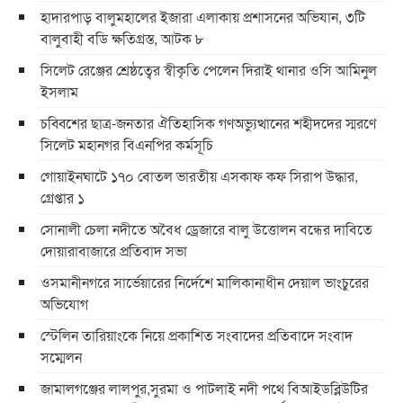
হাদারপাড় বালুমহালের ইজারা এলাকায় প্রশাসনের অভিযান, ৩টি
বালুবাহী বডি ক্ষতিগ্রস্ত, আটক ৮
সিলেট রেঞ্জের শ্রেষ্ঠত্বের স্বীকৃতি পেলেন দিরাই থানার ওসি আমিনুল
ইসলাম
চব্বিশের ছাত্র-জনতার ঐতিহাসিক গণঅভ্যুত্থানের শহীদদের স্মরণে
সিলেট মহানগর বিএনপির কর্মসূচি
গোয়াইনঘাটে ১৭০ বোতল ভারতীয় এসকাফ কফ সিরাপ উদ্ধার,
গ্রেপ্তার ১
সোনালী চেলা নদীতে অবৈধ ড্রেজারে বালু উত্তোলন বন্ধের দাবিতে
দোয়ারাবাজারে প্রতিবাদ সভা
ওসমানীনগরে সার্ভেয়ারের নির্দেশে মালিকানাধীন দেয়াল ভাংচুরের
অভিযোগ
স্টেলিন তারিয়াংকে নিয়ে প্রকাশিত সংবাদের প্রতিবাদে সংবাদ
সম্মেলন
জামালগঞ্জের লালপুর,সুরমা ও পাটলাই নদী পথে বিআইডব্লিউটির