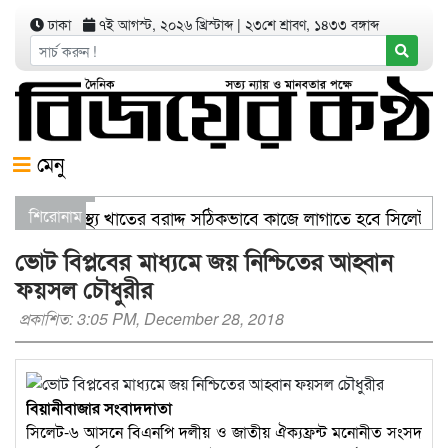
ঢাকা
৭ই আগস্ট, ২০২৬ খ্রিস্টাব্দ
|
২৩শে শ্রাবণ, ১৪৩৩ বঙ্গাব্দ
মেনু
াণিজ্যমন্ত্রী স্বাস্থ্য খাতের বরাদ্দ সঠিকভাবে কাজে লাগাতে হবে সিলেট
শিরোনাম
িতরণ যার যেখানে খালি জায়গা আছে, গাছ লাগান — আব্দুল কাইয়ুম চৌধ
ভোট বিপ্লবের মাধ্যমে জয় নিশ্চিতের আহ্বান
ফয়সল চৌধুরীর
প্রকাশিত: 3:05 PM, December 28, 2018
বিয়ানীবাজার সংবাদদাতা
সিলেট-৬ আসনে বিএনপি দলীয় ও জাতীয় ঐক্যফ্রন্ট মনোনীত সংসদ