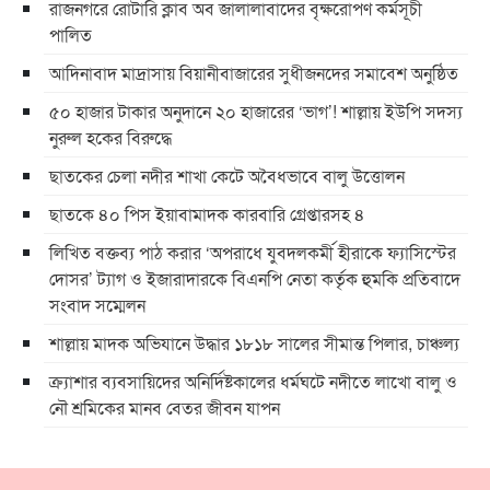
রাজনগরে রোটারি ক্লাব অব জালালাবাদের বৃক্ষরোপণ কর্মসূচী
পালিত
আদিনাবাদ মাদ্রাসায় বিয়ানীবাজারের সুধীজনদের সমাবেশ অনুষ্ঠিত
৫০ হাজার টাকার অনুদানে ২০ হাজারের ‘ভাগ’! শাল্লায় ইউপি সদস্য
নুরুল হকের বিরুদ্ধে
ছাতকের চেলা নদীর শাখা কেটে অবৈধভাবে বালু উত্তোলন
ছাতকে ৪০ পিস ইয়াবামাদক কারবারি গ্রেপ্তারসহ ৪
লিখিত বক্তব্য পাঠ করার ‘অপরাধে যুবদলকর্মী হীরাকে ফ্যাসিস্টের
দোসর’ ট্যাগ ও ইজারাদারকে বিএনপি নেতা কর্তৃক হুমকি প্রতিবাদে
সংবাদ সম্মেলন
শাল্লায় মাদক অভিযানে উদ্ধার ১৮১৮ সালের সীমান্ত পিলার, চাঞ্চল্য
ক্র্যাশার ব্যবসায়িদের অনির্দিষ্টকালের ধর্মঘটে নদীতে লাখো বালু ও
নৌ শ্রমিকের মানব বেতর জীবন যাপন