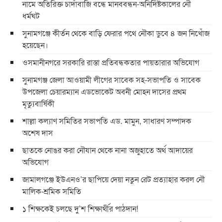
নামে অতিরিক্ত চাদাঁবাজি বন্ধে মানববন্ধন-অনির্দিষ্টকালের নৌ
ধর্মঘট
সুনামগঞ্জে কীর্তন থেকে বাড়ি ফেরার পথে নৌকা ডুবে ৪ জন নিখোঁজ
হয়েছেন।
ওসমানীনগরে সরকারি রাস্তা প্রতিবন্ধকতার পায়তারার অভিযোগ
সুনামগঞ্জ জেলা আওয়ামী লীগের সাবেক সহ-সভাপতি ও সাবেক
উপজেলা চেয়ারম্যান এডভোকেট অবনী মোহন দাসের প্রথম
মৃত্যুবার্ষিকী
শাল্লা কল্যাণ সমিতির সভাপতি এড. মামুন, সাধারণ সম্পাদক
অশেষ দাস
ছাতকে নোঙর করা নৌযান থেকে নানা অজুহাতে অর্থ আদায়ের
অভিযোগ
জামালগঞ্জে ইউএনও’র ছাপিয়ে দেয়া নতুন রেট প্রত্যাহার করল নৌ
মালিক-শ্রমিক সমিতি
১ শিক্ষকেই চলছে দু’শ শিক্ষার্থীর পাঠদান!