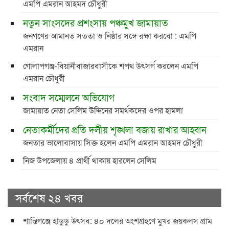
এমপি এমরান আহমদ চৌধুরী
নতুন সাংসদের প্রশংসায় পঞ্চমুখ জামায়াত
জনগণের আমানত সততা ও নিষ্ঠার সঙ্গে রক্ষা করবো : এমপি
এমরান
গোলাপগঞ্জ-বিয়ানীবাজারবাসীকে শপথ উৎসর্গ করলেন এমপি
এমরান চৌধুরী
সংবাদ সম্মেলনে অভিযোগ
জামায়াত নেতা সেলিম উদ্দিনের সমর্থকদের ওপর হামলা
নেতাকর্মীদের প্রতি দলীয় শৃঙ্খলা বজায় রাখার আহ্বান
জনতার ভালোবাসায় সিক্ত হলেন এমপি এমরান আহমদ চৌধুরী
নিজ উপজেলায় ৪ প্রার্থী থাকায় হারলেন সেলিম
সর্বশেষ ২৪ খবর
শান্তিগঞ্জে হাডুডু উৎসব: ৪০ দলের অংশগ্রহণে মুখর জয়কলস গ্রাম