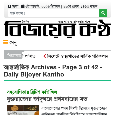
ঢাকা
৬ই আগস্ট, ২০২৬ খ্রিস্টাব্দ
|
২২শে শ্রাবণ, ১৪৩৩ বঙ্গাব্দ
মেনু
োপণ কর্মসূচী পালিত
শিরোনাম
সিলেটে স্বাস্থ্যখাতের সার্বিক পরিকল্পনা স
ট্রমন্ত্রী
সিসিকের পাঁচ ওয়ার্ডে এক হাজার গাছের চারা বিতরণ 
আন্তর্জাতিক Archives - Page 3 of 42 -
Daily Bijoyer Kantho
সহযোগিতায় ব্রিটিশ কাউন্সিল
যুক্তরাজ্যের জাদুঘরে প্রথমবারের মত
বাংলাদেশি শিল্পী-সোমা সুরভী জান্নাতের
বাংলাদেশের প্রথম শিল্পী হিসেবে যুক্তরাজ্যের
একক প্রদর্শনী
প্রাচীনতম পাবলিক মিউজিয়াম অ্যাশমোলিয়ান