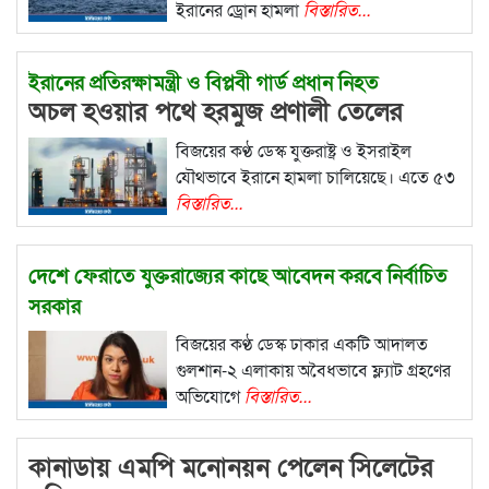
ইরানের ড্রোন হামলা
বিস্তারিত...
ইরানের প্রতিরক্ষামন্ত্রী ও বিপ্লবী গার্ড প্রধান নিহত
অচল হওয়ার পথে হরমুজ প্রণালী তেলের
বাজারে বিপর্যয়ের শঙ্কা
বিজয়ের কণ্ঠ ডেস্ক যুক্তরাষ্ট্র ও ইসরাইল
যৌথভাবে ইরানে হামলা চালিয়েছে। এতে ৫৩
বিস্তারিত...
দেশে ফেরাতে যুক্তরাজ্যের কাছে আবেদন করবে নির্বাচিত
সরকার
টিউলিপ সিদ্দিকের বিরুদ্ধে গ্রেফতারি
বিজয়ের কণ্ঠ ডেস্ক ঢাকার একটি আদালত
পরোয়ানা জারি
গুলশান-২ এলাকায় অবৈধভাবে ফ্ল্যাট গ্রহণের
অভিযোগে
বিস্তারিত...
কানাডায় এমপি মনোনয়ন পেলেন সিলেটের