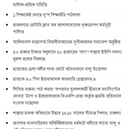
মালিক-শ্রমিক সমিতি
১ শিক্ষকেই চলছে দু’শ শিক্ষার্থীর পাঠদান!
রাজনগরে রোটারি ক্লাব অব জালালাবাদের বৃক্ষরোপণ কর্মসূচী
পালিত
আদিনাবাদ মাদ্রাসায় বিয়ানীবাজারের সুধীজনদের সমাবেশ অনুষ্ঠিত
৫০ হাজার টাকার অনুদানে ২০ হাজারের ‘ভাগ’! শাল্লায় ইউপি সদস্য
নুরুল হকের বিরুদ্ধে
ছাতকের চেলা নদীর শাখা কেটে অবৈধভাবে বালু উত্তোলন
ছাতকে ৪০ পিস ইয়াবামাদক কারবারি গ্রেপ্তারসহ ৪
লিখিত বক্তব্য পাঠ করার ‘অপরাধে যুবদলকর্মী হীরাকে ফ্যাসিস্টের
দোসর’ ট্যাগ ও ইজারাদারকে বিএনপি নেতা কর্তৃক হুমকি প্রতিবাদে
সংবাদ সম্মেলন
শাল্লায় মাদক অভিযানে উদ্ধার ১৮১৮ সালের সীমান্ত পিলার, চাঞ্চল্য
ক্র্যাশার ব্যবসায়িদের অনির্দিষ্টকালের ধর্মঘটে নদীতে লাখো বালু ও