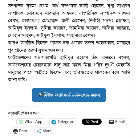
সম্পাদক সুরমা বেগম, অর্থ সম্পাদক আলী হোসেন, যুগ্ম সাধারণ
সম্পাদক মোহাম্মদ মারুয়ান আহমদ, সাংগঠনিক সম্পাদক সালমা
বেগম, কোষাধক্ষ্য মোহাম্মদ আলী হোসেন, নির্বাহী সদস্য হুমায়রা,
আমিনুল ইসলাম, সুনিয়া আক্তার, তাহমিনা আক্তার, ডালিয়া আক্তার,
সোহান আহমদ, সাইফুল ইসলাম, শাহানারা বেগম।
আরও উপস্থিত ছিলেন পালের চক গ্রামের তরুন শাহজাহান, মনোহর
পুর গ্রামের তরুণ সুজন আহমদ।
ফাউন্ডেশনের সহ-সভাপতি হাবিবুর রহমান তাঁর বক্তব্যে বলেন,
ফাউন্ডেশনের চেয়ারম্যান দাদু ভাই ছইল মিয়া গরিব দুঃখী মেহনতি
মানুষের পাশে অতীতে ছিলেন এবং ভবিষ্যতেও থাকবেন বলে আমি
আশা করি।
নিউজ ফটোকার্ড ডাউনলোড করুন
সংবাদটি শেয়ার করুন :
WhatsApp
Telegram
Email
Print
More