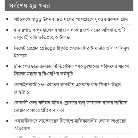
সর্বশেষ ২৪ খবর
শান্তিগঞ্জে হাডুডু উৎসব: ৪০ দলের অংশগ্রহণে মুখর জয়কলস গ্রাম
হাদারপাড় বালুমহালের ইজারা এলাকায় প্রশাসনের অভিযান, ৩টি
বালুবাহী বডি ক্ষতিগ্রস্ত, আটক ৮
সিলেট রেঞ্জের শ্রেষ্ঠত্বের স্বীকৃতি পেলেন দিরাই থানার ওসি আমিনুল
ইসলাম
চব্বিশের ছাত্র-জনতার ঐতিহাসিক গণঅভ্যুত্থানের শহীদদের স্মরণে
সিলেট মহানগর বিএনপির কর্মসূচি
গোয়াইনঘাটে ১৭০ বোতল ভারতীয় এসকাফ কফ সিরাপ উদ্ধার,
গ্রেপ্তার ১
সোনালী চেলা নদীতে অবৈধ ড্রেজারে বালু উত্তোলন বন্ধের দাবিতে
দোয়ারাবাজারে প্রতিবাদ সভা
ওসমানীনগরে সার্ভেয়ারের নির্দেশে মালিকানাধীন দেয়াল ভাংচুরের
অভিযোগ