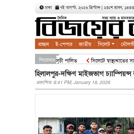
ঢাকা
৭ই আগস্ট, ২০২৬ খ্রিস্টাব্দ
|
২৩শে শ্রাবণ, ১৪৩৩ ব
প্রচ্ছদ
ই-পেপার
জাতীয়
সিলেট
মৌলভ
াবাদের বৃক্ষরোপণ কর্মসূচী পালিত
শিরোনাম
সিলেটে স্বাস্থ্যখাতের সার্বি
ি নন : স্বরাষ্ট্রমন্ত্রী
সিসিকের পাঁচ ওয়ার্ডে এক হাজার গাছে
হিলালপুর-দক্ষিণ মাইজভাগ চ্যাম্পিয়ন্স
প্রকাশিত: 8:41 PM, January 18, 2026