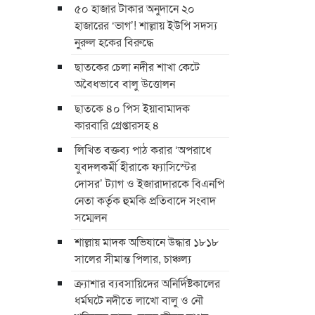
৫০ হাজার টাকার অনুদানে ২০
হাজারের ‘ভাগ’! শাল্লায় ইউপি সদস্য
নুরুল হকের বিরুদ্ধে
ছাতকের চেলা নদীর শাখা কেটে
অবৈধভাবে বালু উত্তোলন
ছাতকে ৪০ পিস ইয়াবামাদক
কারবারি গ্রেপ্তারসহ ৪
লিখিত বক্তব্য পাঠ করার ‘অপরাধে
যুবদলকর্মী হীরাকে ফ্যাসিস্টের
দোসর’ ট্যাগ ও ইজারাদারকে বিএনপি
নেতা কর্তৃক হুমকি প্রতিবাদে সংবাদ
সম্মেলন
শাল্লায় মাদক অভিযানে উদ্ধার ১৮১৮
সালের সীমান্ত পিলার, চাঞ্চল্য
ক্র্যাশার ব্যবসায়িদের অনির্দিষ্টকালের
ধর্মঘটে নদীতে লাখো বালু ও নৌ