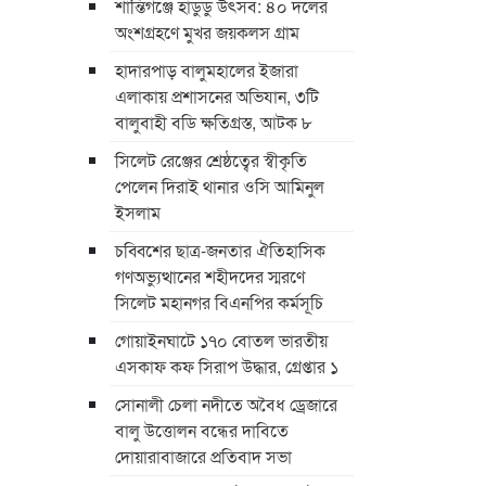
শান্তিগঞ্জে হাডুডু উৎসব: ৪০ দলের
অংশগ্রহণে মুখর জয়কলস গ্রাম
হাদারপাড় বালুমহালের ইজারা
এলাকায় প্রশাসনের অভিযান, ৩টি
বালুবাহী বডি ক্ষতিগ্রস্ত, আটক ৮
সিলেট রেঞ্জের শ্রেষ্ঠত্বের স্বীকৃতি
পেলেন দিরাই থানার ওসি আমিনুল
ইসলাম
চব্বিশের ছাত্র-জনতার ঐতিহাসিক
গণঅভ্যুত্থানের শহীদদের স্মরণে
সিলেট মহানগর বিএনপির কর্মসূচি
গোয়াইনঘাটে ১৭০ বোতল ভারতীয়
এসকাফ কফ সিরাপ উদ্ধার, গ্রেপ্তার ১
সোনালী চেলা নদীতে অবৈধ ড্রেজারে
বালু উত্তোলন বন্ধের দাবিতে
দোয়ারাবাজারে প্রতিবাদ সভা