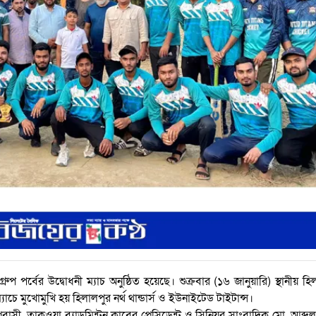
ুপ পর্বের উদ্বোধনী ম্যাচ অনুষ্ঠিত হয়েছে। শুক্রবার (১৬ জানুয়ারি) স্থানীয় হি
যাচে মুখোমুখি হয় হিলালপুর নর্থ থান্ডার্স ও ইউনাইটেড টাইটান্স।
রবাসী, তাকওয়া ব্যাডমিন্টন ক্লাবের প্রেসিডেন্ট ও সিনিয়র সাংবাদিক মো. আব্দুল