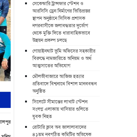
সেকেন্ডারি ট্রান্সফার স্টেশন ও
আরসিসি ড্রেন নির্মাণের ভিত্তিপ্রস্তর
স্থাপন অনুষ্ঠানে সিসিক প্রশাসক
নগরবাসীকে জলাবদ্ধতার দুর্ভোগ
থেকে মুক্তি দিতে ধারাবাহিকভাবে
উন্নয়ন প্রকল্প চলছে
গোয়াইনঘাট ভূমি অফিসের সহকারীর
বিরুদ্ধে নামজারিতে অনিয়ম ও অর্থ
আত্মসাতের অভিযোগ
মৌলভীবাজারে আজিজ হত্যার
প্রতিবাদে বিশ্বনাথে বিশাল মানববন্ধন
অনুষ্ঠিত
সিলেটে সীমান্তের লাখাট স্টেশন
সংলগ্ন এলাকায় খাসিয়ার গুলিতে
যুবক নিহত
লালপুর
রোটারি ক্লাব অব জালালাবাদের
৪১তম নবগঠিত কমিটির অভিষেক
 মুনিম