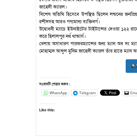
জাহেদী ক্যারল।
বিশেষ অতিথি হিসেবে উপস্থিত ছিলেন লন্ডনের জনপ্রিয় 
রশীদসহ আরও গণ্যমান্য ব্যক্তিবর্গ।
উদ্বোধনী ম্যাচে ইউনাইটেড টাইটান্সের দেওয়া ১২২ র
করে হিলালপুর নর্থ থান্ডার্স।
খেলায় অসাধারণ পারফরম্যান্সের জন্য ম্যান অব দ্য ম্য
মোহাম্মদ আব্দুল মুনিম জাহেদী ক্যারল তাঁর হাতে ম্যান অব দ
সংবাদটি শেয়ার করুন :
WhatsApp
Telegram
Ema
Like this: