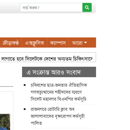
ক্রীড়াকণ্ঠ
এক্সক্লুসিভ
ক্যাম্পাস
আরো
জে লাগাতে হবে সিলেটকে দেশের অন্যতম চিকিৎসাসেবা কেন্দ্র হিসেবে গড়ে ত
ইয়ুম চৌধুরী
সম্প্রসারিত ওয়ার্ডে আধুনিক নাগরিক সুবিধা করতে
এ সংক্রান্ত আরও সংবাদ
চব্বিশের ছাত্র-জনতার ঐতিহাসিক
গণঅভ্যুত্থানের শহীদদের স্মরণে
সিলেট মহানগর বিএনপির কর্মসূচি
রাজনগরে রোটারি ক্লাব অব
জালালাবাদের বৃক্ষরোপণ কর্মসূচী
পালিত