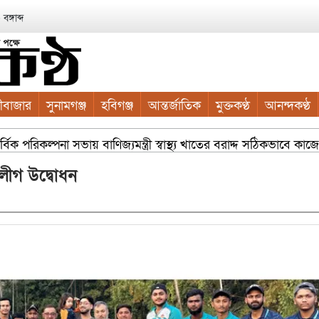
ঙ্গাব্দ
ীবাজার
সুনামগঞ্জ
হবিগঞ্জ
আন্তর্জাতিক
মুক্তকণ্ঠ
আনন্দকণ্ঠ
ক পরিকল্পনা সভায় বাণিজ্যমন্ত্রী স্বাস্থ্য খাতের বরাদ্দ সঠিকভাবে কা
র চারা বিতরণ যার যেখানে খালি জায়গা আছে, গাছ লাগান — আব্দুল কা
 লীগ উদ্বোধন