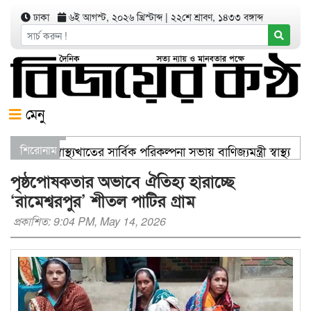
ঢাকা
৬ই আগস্ট, ২০২৬ খ্রিস্টাব্দ
|
২২শে শ্রাবণ, ১৪৩৩ বঙ্গাব্দ
মেনু
সিলেটে স্বাস্থ্যখাতের সার্বিক পরিকল্পনা সভায় বাণিজ্যমন্ত্রী স্বাস্
শিরোনাম
সিসিকের পাঁচ ওয়ার্ডে এক হাজার গাছের চারা বিতরণ যার যেখানে খা
পৃষ্ঠপোষকতার অভাবে ঐতিহ্য হারাচ্ছে
‘রামেশ্বরপুর’ শীতল পাটির গ্রাম
প্রকাশিত: 9:04 PM, May 14, 2026