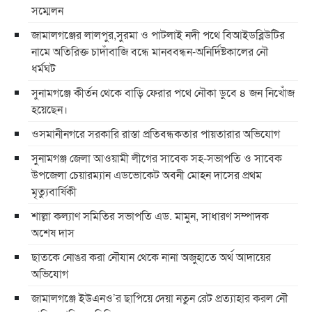
সম্মেলন
জামালগঞ্জের লালপুর,সুরমা ও পাটলাই নদী পথে বিআইডব্লিউটির
নামে অতিরিক্ত চাদাঁবাজি বন্ধে মানববন্ধন-অনির্দিষ্টকালের নৌ
ধর্মঘট
সুনামগঞ্জে কীর্তন থেকে বাড়ি ফেরার পথে নৌকা ডুবে ৪ জন নিখোঁজ
হয়েছেন।
ওসমানীনগরে সরকারি রাস্তা প্রতিবন্ধকতার পায়তারার অভিযোগ
সুনামগঞ্জ জেলা আওয়ামী লীগের সাবেক সহ-সভাপতি ও সাবেক
উপজেলা চেয়ারম্যান এডভোকেট অবনী মোহন দাসের প্রথম
মৃত্যুবার্ষিকী
শাল্লা কল্যাণ সমিতির সভাপতি এড. মামুন, সাধারণ সম্পাদক
অশেষ দাস
ছাতকে নোঙর করা নৌযান থেকে নানা অজুহাতে অর্থ আদায়ের
অভিযোগ
জামালগঞ্জে ইউএনও’র ছাপিয়ে দেয়া নতুন রেট প্রত্যাহার করল নৌ