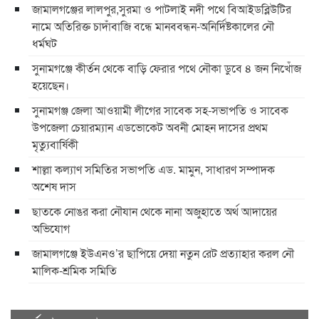
জামালগঞ্জের লালপুর,সুরমা ও পাটলাই নদী পথে বিআইডব্লিউটির
নামে অতিরিক্ত চাদাঁবাজি বন্ধে মানববন্ধন-অনির্দিষ্টকালের নৌ
ধর্মঘট
সুনামগঞ্জে কীর্তন থেকে বাড়ি ফেরার পথে নৌকা ডুবে ৪ জন নিখোঁজ
হয়েছেন।
সুনামগঞ্জ জেলা আওয়ামী লীগের সাবেক সহ-সভাপতি ও সাবেক
উপজেলা চেয়ারম্যান এডভোকেট অবনী মোহন দাসের প্রথম
মৃত্যুবার্ষিকী
শাল্লা কল্যাণ সমিতির সভাপতি এড. মামুন, সাধারণ সম্পাদক
অশেষ দাস
ছাতকে নোঙর করা নৌযান থেকে নানা অজুহাতে অর্থ আদায়ের
অভিযোগ
জামালগঞ্জে ইউএনও’র ছাপিয়ে দেয়া নতুন রেট প্রত্যাহার করল নৌ
মালিক-শ্রমিক সমিতি