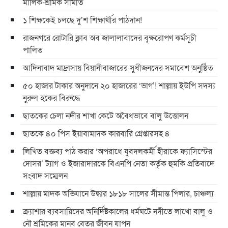
মালিক-শ্রমিক সমিতি
১ শিক্ষকেই চলছে দু’শ শিক্ষার্থীর পাঠদান!
রাজনগরে রোটারি ক্লাব অব জালালাবাদের বৃক্ষরোপণ কর্মসূচী
পালিত
আদিনাবাদ মাদ্রাসায় বিয়ানীবাজারের সুধীজনদের সমাবেশ অনুষ্ঠিত
৫০ হাজার টাকার অনুদানে ২০ হাজারের ‘ভাগ’! শাল্লায় ইউপি সদস্য
নুরুল হকের বিরুদ্ধে
ছাতকের চেলা নদীর শাখা কেটে অবৈধভাবে বালু উত্তোলন
ছাতকে ৪০ পিস ইয়াবামাদক কারবারি গ্রেপ্তারসহ ৪
লিখিত বক্তব্য পাঠ করার ‘অপরাধে যুবদলকর্মী হীরাকে ফ্যাসিস্টের
দোসর’ ট্যাগ ও ইজারাদারকে বিএনপি নেতা কর্তৃক হুমকি প্রতিবাদে
সংবাদ সম্মেলন
শাল্লায় মাদক অভিযানে উদ্ধার ১৮১৮ সালের সীমান্ত পিলার, চাঞ্চল্য
ক্র্যাশার ব্যবসায়িদের অনির্দিষ্টকালের ধর্মঘটে নদীতে লাখো বালু ও
নৌ শ্রমিকের মানব বেতর জীবন যাপন