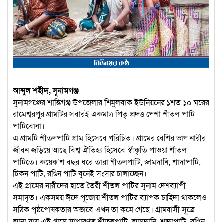
আব্দুল শহীদ, সুনামগঞ্জ
সুনামগঞ্জের শান্তিগঞ্জ উপজেলার শিমুলবাক ইউনিয়নের ১শত ১০ ঘরের
রামেশ্বরপুর গ্রামটির সবারই একমাত্র পিতৃ প্রদত্ত পেশা শীতল পাটি
পাটিবোনা।
এ গ্রামটি শীতলপাটি গ্রাম হিসেবে পরিচিত। গ্রামের বেশির ভাগ নারীর
জীবন জড়িয়ে আছে বিশ্ব ঐতিহ্য হিসেবে স্বীকৃতি পাওয়া শীতল
পাটিতে। কয়েক’শ বছর ধরে তারা শীতলপাটি, জামদানি, শাদাপাটি,
চিকন পাটি, রঙিন পাটি বুনেই সংসার চালাচ্ছেন।
এই গ্রামের নারীদের হাতে তৈরী শীতল পাটির সুনাম দেশব্যাপী
সমাদৃত। একসময় ঈদে পূজোয় শীতল পাটির ব্যাপক চাহিদা থাকলেও
সঠিক পৃষ্ঠপোষকতার অভাবে এখন তা কমে গেছে। গ্রামবাসী সূত্রে
জানা যায়,এই গ্রামে সাধারণত শীতলপাটি, জামদানি, শাদাপাটি, রঙিন