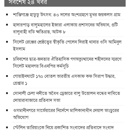
সর্বশেষ ২৪ খবর
শান্তিগঞ্জে হাডুডু উৎসব: ৪০ দলের অংশগ্রহণে মুখর জয়কলস গ্রাম
হাদারপাড় বালুমহালের ইজারা এলাকায় প্রশাসনের অভিযান, ৩টি
বালুবাহী বডি ক্ষতিগ্রস্ত, আটক ৮
সিলেট রেঞ্জের শ্রেষ্ঠত্বের স্বীকৃতি পেলেন দিরাই থানার ওসি আমিনুল
ইসলাম
চব্বিশের ছাত্র-জনতার ঐতিহাসিক গণঅভ্যুত্থানের শহীদদের স্মরণে
সিলেট মহানগর বিএনপির কর্মসূচি
গোয়াইনঘাটে ১৭০ বোতল ভারতীয় এসকাফ কফ সিরাপ উদ্ধার,
গ্রেপ্তার ১
সোনালী চেলা নদীতে অবৈধ ড্রেজারে বালু উত্তোলন বন্ধের দাবিতে
দোয়ারাবাজারে প্রতিবাদ সভা
ওসমানীনগরে সার্ভেয়ারের নির্দেশে মালিকানাধীন দেয়াল ভাংচুরের
অভিযোগ
স্টেলিন তারিয়াংকে নিয়ে প্রকাশিত সংবাদের প্রতিবাদে সংবাদ