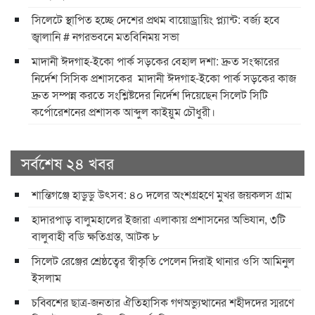
​সিলেটে স্থাপিত হচ্ছে দেশের প্রথম বায়োড্রায়িং প্ল্যান্ট: বর্জ্য হবে
জ্বালানি ​# নগরভবনে মতবিনিময় সভা
​মাদানী ঈদগাহ-ইকো পার্ক সড়কের বেহাল দশা: দ্রুত সংস্কারের
নির্দেশ সিসিক প্রশাসকের ​ ​মাদানী ঈদগাহ-ইকো পার্ক সড়কের কাজ
দ্রুত সম্পন্ন করতে সংশ্লিষ্টদের নির্দেশ দিয়েছেন সিলেট সিটি
কর্পোরেশনের প্রশাসক আব্দুল কাইয়ুম চৌধুরী।
সর্বশেষ ২৪ খবর
শান্তিগঞ্জে হাডুডু উৎসব: ৪০ দলের অংশগ্রহণে মুখর জয়কলস গ্রাম
হাদারপাড় বালুমহালের ইজারা এলাকায় প্রশাসনের অভিযান, ৩টি
বালুবাহী বডি ক্ষতিগ্রস্ত, আটক ৮
সিলেট রেঞ্জের শ্রেষ্ঠত্বের স্বীকৃতি পেলেন দিরাই থানার ওসি আমিনুল
ইসলাম
চব্বিশের ছাত্র-জনতার ঐতিহাসিক গণঅভ্যুত্থানের শহীদদের স্মরণে