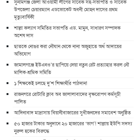
সুনামগঞ্জ জেলা আওয়ামী লীগের সাবেক সহ-সভাপতি ও সাবেক
উপজেলা চেয়ারম্যান এডভোকেট অবনী মোহন দাসের প্রথম
মৃত্যুবার্ষিকী
শাল্লা কল্যাণ সমিতির সভাপতি এড. মামুন, সাধারণ সম্পাদক
অশেষ দাস
ছাতকে নোঙর করা নৌযান থেকে নানা অজুহাতে অর্থ আদায়ের
অভিযোগ
জামালগঞ্জে ইউএনও’র ছাপিয়ে দেয়া নতুন রেট প্রত্যাহার করল নৌ
মালিক-শ্রমিক সমিতি
১ শিক্ষকেই চলছে দু’শ শিক্ষার্থীর পাঠদান!
রাজনগরে রোটারি ক্লাব অব জালালাবাদের বৃক্ষরোপণ কর্মসূচী
পালিত
আদিনাবাদ মাদ্রাসায় বিয়ানীবাজারের সুধীজনদের সমাবেশ অনুষ্ঠিত
৫০ হাজার টাকার অনুদানে ২০ হাজারের ‘ভাগ’! শাল্লায় ইউপি সদস্য
নুরুল হকের বিরুদ্ধে