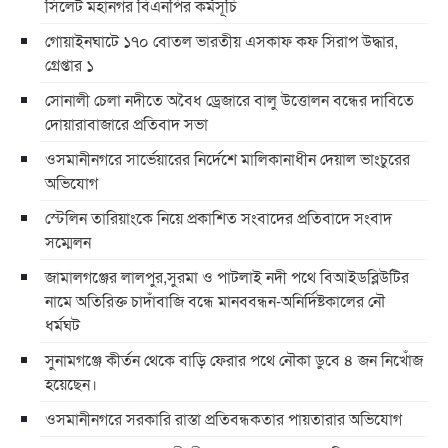
সিলেট মহানগর বিএনপির কর্মসূচি
গোয়াইনঘাটে ১৭০ বোতল ভারতীয় এসকাফ কফ সিরাপ উদ্ধার,
গ্রেপ্তার ১
সোনালী চেলা নদীতে অবৈধ ড্রেজারে বালু উত্তোলন বন্ধের দাবিতে
দোয়ারাবাজারে প্রতিবাদ সভা
ওসমানীনগরে সার্ভেয়ারের নির্দেশে মালিকানাধীন দেয়াল ভাংচুরের
অভিযোগ
স্টেলিন তারিয়াংকে নিয়ে প্রকাশিত সংবাদের প্রতিবাদে সংবাদ
সম্মেলন
জামালগঞ্জের লালপুর,সুরমা ও পাটলাই নদী পথে বিআইডব্লিউটির
নামে অতিরিক্ত চাদাঁবাজি বন্ধে মানববন্ধন-অনির্দিষ্টকালের নৌ
ধর্মঘট
সুনামগঞ্জে কীর্তন থেকে বাড়ি ফেরার পথে নৌকা ডুবে ৪ জন নিখোঁজ
হয়েছেন।
ওসমানীনগরে সরকারি রাস্তা প্রতিবন্ধকতার পায়তারার অভিযোগ