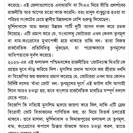
করেছে। এই জেলাগুলোতে এনআরসি বা সিএএ নিয়ে ভীতি প্রদর্শনের
রাজনীতি আর আগের মতো কাজ করেনি। বরং মানুষ বাস্তুচ্যুত হওয়া বা
পরিচয় সংকটের চেয়ে স্থানীয় উন্নয়নকে বেশি গুরুত্ব দিয়েছেন।
মুর্শিদাবাদে আম জনতা উন্নয়ন পার্টি দুটি আসন দখল করে চমক
দিয়েছে। এটি প্রমাণ করে যে, সংখ্যালঘু ভোটাররা এখন কেবল তৃণমূল
বা বাম-কংগ্রেসের মুখাপেক্ষী হয়ে থাকতে রাজি নন। তারা নিজস্ব
রাজনৈতিক প্রতিনিধিত্ব খুঁজছেন, যা পরোক্ষভাবে তৃণমূলের
আধিপত্যকে দুর্বল করেছে।
২০২৬-এর এই ফলাফল পশ্চিমবঙ্গের রাজনীতির ‘ভোটব্যাঙ্ক থিওরি’কে
প্রশ্নের মুখে দাঁড় করিয়ে দিল। মুসলিম প্রধান আসনে জয় শ্রীরাম ধ্বনি
বা বিজেপির জয় জয়কার প্রমাণ করেছে যে, ভোটাররা এখন আর কোনও
নির্দিষ্ট দলের ‘বাঁধা ভোট’ নন। তৃণমূলের দুর্গে এই ফাটল যদি আগামী
দিনে আরও চওড়া হয়, তবে বাংলার রাজনৈতিক মানচিত্র সম্পূর্ণ বদলে
যেতে পারে।
বিজেপি কি সত্যিই মুসলিম হৃদয়ে জায়গা করে নিল, নাকি এটি স্রেফ
বিরোধী ভোট বিভাজনের গাণিতিক জয়, তা নিয়ে বিতর্ক চলতেই
থাকবে। তবে মালদা, মুর্শিদাবাদ ও দিনাজপুরের ফলাফল যে তৃণমূল,
বাম, কংগ্রেসের কপালে চিন্তার ভাঁজকে আরও চওড়া করল, তাতে