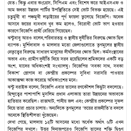
যেত। কিন্তু এবার কংগ্রেস, সিপিএম এবং বিশেষ করে আইএসএফ ও
আম জনতা উন্নয়ন পার্টির উপস্থিতিতে সেই ভোট বিভক্ত হয়েছে। এই
চতুর্মুখী বা পঞ্চমুখী লড়াইয়ের পূর্ণ ফায়দা তুলেছে বিজেপি। অনেক
আসনে জয়ের ব্যবধান খুব কম হলেও, বিরোধী ভোট ভাগ হওয়ার
কারণে বিজেপি প্রার্থী বেরিয়ে গিয়েছেন।
ঝন্টুবাবু আরও বলেন,পরিবারতন্ত্র ও স্থানীয় দুর্নীতির বিরুদ্ধে ক্ষোভ ছিল
ব্যাপক। মুর্শিদাবাদ ও মালদার মতো জেলাগুলোতে তৃণমূলের স্থানীয়
নেতৃত্বের বিরুদ্ধে সাধারণ মানুষের দীর্ঘদিনের ক্ষোভ ছিল। কর্মসংস্থানের
অভাব এবং গ্রামীণ দুর্নীতি নিয়ে সরব হয়েছিলেন শ্রমিকদের একটি বড়
অংশ, যাদের অধিকাংশই সংখ্যালঘু। বিজেপির ‘সবকা সাথ, সবকা
বিকাশ’ স্লোগান বা কেন্দ্রীয় প্রকল্পের সুবিধা সরাসরি পাওয়ার
আকাক্সক্ষা কাজ করেছে অধিকাংশের মনে।
ঝন্টু বরাইক বলেন, বিজেপি এবার তাদের রণকৌশল কিছুটা বদলেছে।
হিন্দুত্বের পাশাপাশি মুসলিম প্রধান এলাকায় তারা উন্নয়নের অভাবকে
হাতিয়ার করেছিল। রাস্তাঘাট, পানীয় জল এবং কেন্দ্রীয় প্রকল্পের সুফল
নিয়ে তারা প্রচার চালায়। অন্যদিকে তৃণমূলের ‘ভয়ের রাজনীতি’র বদলে
অনেকে স্থিতিশীলতা খুঁজেছেন।
দেখা গেছে, মালদায় ১২টি আসনের মধ্যে অর্ধেক অর্থাৎ ৬টি এখন
বিজেপির দখলে। উত্তর দিনাজপুরেও বিজেপি তাদের শক্তি দ্বিগুণ