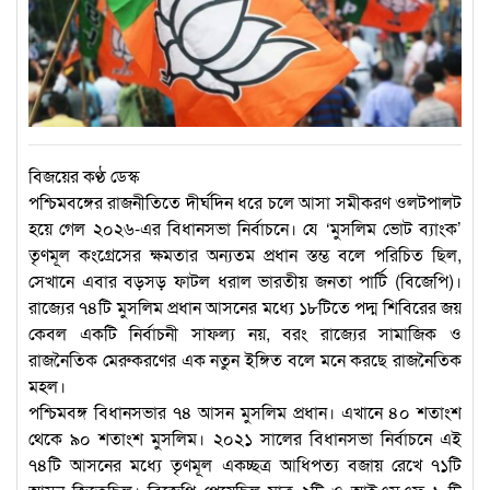
বিজয়ের কণ্ঠ ডেস্ক
পশ্চিমবঙ্গের রাজনীতিতে দীর্ঘদিন ধরে চলে আসা সমীকরণ ওলটপালট
হয়ে গেল ২০২৬-এর বিধানসভা নির্বাচনে। যে ‘মুসলিম ভোট ব্যাংক’
তৃণমূল কংগ্রেসের ক্ষমতার অন্যতম প্রধান স্তম্ভ বলে পরিচিত ছিল,
সেখানে এবার বড়সড় ফাটল ধরাল ভারতীয় জনতা পার্টি (বিজেপি)।
রাজ্যের ৭৪টি মুসলিম প্রধান আসনের মধ্যে ১৮টিতে পদ্ম শিবিরের জয়
কেবল একটি নির্বাচনী সাফল্য নয়, বরং রাজ্যের সামাজিক ও
রাজনৈতিক মেরুকরণের এক নতুন ইঙ্গিত বলে মনে করছে রাজনৈতিক
মহল।
পশ্চিমবঙ্গ বিধানসভার ৭৪ আসন মুসলিম প্রধান। এখানে ৪০ শতাংশ
থেকে ৯০ শতাংশ মুসলিম। ২০২১ সালের বিধানসভা নির্বাচনে এই
৭৪টি আসনের মধ্যে তৃণমূল একচ্ছত্র আধিপত্য বজায় রেখে ৭১টি