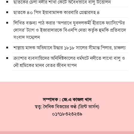
ছাতকের চেলা নদীর শাখা কেটে অবৈধভাবে বালু উত্তোলন
ছাতকে ৪০ পিস ইয়াবামাদক কারবারি গ্রেপ্তারসহ ৪
লিখিত বক্তব্য পাঠ করার ‘অপরাধে যুবদলকর্মী হীরাকে ফ্যাসিস্টের
দোসর’ ট্যাগ ও ইজারাদারকে বিএনপি নেতা কর্তৃক হুমকি প্রতিবাদে
সংবাদ সম্মেলন
শাল্লায় মাদক অভিযানে উদ্ধার ১৮১৮ সালের সীমান্ত পিলার, চাঞ্চল্য
ক্র্যাশার ব্যবসায়িদের অনির্দিষ্টকালের ধর্মঘটে নদীতে লাখো বালু ও
নৌ শ্রমিকের মানব বেতর জীবন যাপন
সম্পাদক : জে.এ কাজল খান
স্বত্ত্ব: দৈনিক বিজয়ের কণ্ঠ (প্রিন্ট ভার্সন)
০১৭১৮৩২৩২৩৯