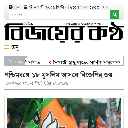
ঢাকা
৭ই আগস্ট, ২০২৬ খ্রিস্টাব্দ
|
২৩শে শ্রাবণ, ১৪৩৩ বঙ্গাব্দ
মেনু
পণ কর্মসূচী পালিত
শিরোনাম
সিলেটে স্বাস্থ্যখাতের সার্বিক পরিকল্পনা সভা
রমন্ত্রী
সিসিকের পাঁচ ওয়ার্ডে এক হাজার গাছের চারা বিতরণ য
পশ্চিমবঙ্গে ১৮ মুসলিম আসনে বিজেপির জয়
প্রকাশিত: 11:54 PM, May 6, 2026