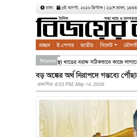
ঢাকা
৫ই আগস্ট, ২০২৬ খ্রিস্টাব্দ
|
২১শে শ্রাবণ, ১৪৩৩ ব
প্রচ্ছদ
ই-পেপার
জাতীয়
সিলেট
মৌলভ
্পনা সভায় বাণিজ্যমন্ত্রী স্বাস্থ্য খাতের বরাদ্দ সঠিকভাবে কাজে লাগাত
শিরোনাম
ছের চারা বিতরণ যার যেখানে খালি জায়গা আছে, গাছ লাগান — আব্দুল 
বড় অঙ্কের অর্থ নিরাপদে গন্তব্যে পৌ
প্রকাশিত: 8:53 PM, May 14, 2026