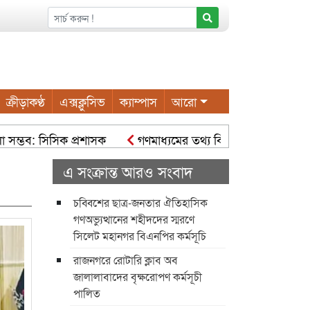
ক্রীড়াকণ্ঠ
এক্সক্লুসিভ
ক্যাম্পাস
আরো
ভব: সিসিক প্রশাসক
গণমাধ্যমের তথ্য বিকৃত হলে বিভ্রান্তি ও সংঘাত সৃষ
তে কাজ করছে সিসিক: সিসিক প্রশাসক হোল্ডিং ট্যাক্স পরিশোধে নগরবা
এ সংক্রান্ত আরও সংবাদ
চব্বিশের ছাত্র-জনতার ঐতিহাসিক
গণঅভ্যুত্থানের শহীদদের স্মরণে
সিলেট মহানগর বিএনপির কর্মসূচি
রাজনগরে রোটারি ক্লাব অব
জালালাবাদের বৃক্ষরোপণ কর্মসূচী
পালিত