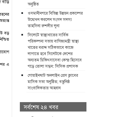
ে বাড়ি
অনুষ্ঠিত
ওসমানীনগরে বিভিন্ন উন্নয়ন প্রকল্পের
 বহনের
উদ্বোধন করলেন সংসদ সদস্য
্যন্ত
তাহসিনা রুশদীর লুনা
কেউ বড়
সিলেটে স্বাস্থ্যখাতের সার্বিক
িশ্চিত
পরিকল্পনা সভায় বাণিজ্যমন্ত্রী স্বাস্থ্য
খাতের বরাদ্দ সঠিকভাবে কাজে
োগাযোগ
লাগাতে হবে সিলেটকে দেশের
অন্যতম চিকিৎসাসেবা কেন্দ্র হিসেবে
িশের এ
গড়ে তোলা সম্ভব: সিসিক প্রশাসক
​গোয়াইনঘাট অনলাইন প্রেস ক্লাবের
মাসিক সভা অনুষ্ঠিত; বস্তুনিষ্ঠ
সাংবাদিকতার আহ্বান
সর্বশেষ ২৪ খবর