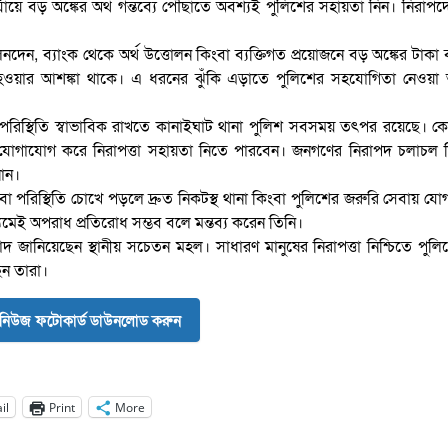
পর্যায়ে বড় অঙ্কের অর্থ গন্তব্যে পৌঁছাতে অবশ্যই পুলিশের সহায়তা নিন। নিরাপদ
েনদেন, ব্যাংক থেকে অর্থ উত্তোলন কিংবা ব্যক্তিগত প্রয়োজনে বড় অঙ্কের টাকা
ওয়ার আশঙ্কা থাকে। এ ধরনের ঝুঁকি এড়াতে পুলিশের সহযোগিতা নেওয়া অত
পরিস্থিতি স্বাভাবিক রাখতে কানাইঘাট থানা পুলিশ সবসময় তৎপর রয়েছে। 
ে যোগাযোগ করে নিরাপত্তা সহায়তা নিতে পারবেন। জনগণের নিরাপদ চলাচল ন
ান।
া পরিস্থিতি চোখে পড়লে দ্রুত নিকটস্থ থানা কিংবা পুলিশের জরুরি সেবায় য
ই অপরাধ প্রতিরোধ সম্ভব বলে মন্তব্য করেন তিনি।
জানিয়েছেন স্থানীয় সচেতন মহল। সাধারণ মানুষের নিরাপত্তা নিশ্চিতে পুল
ন তারা।
নিউজ ফটোকার্ড ডাউনলোড করুন
il
Print
More