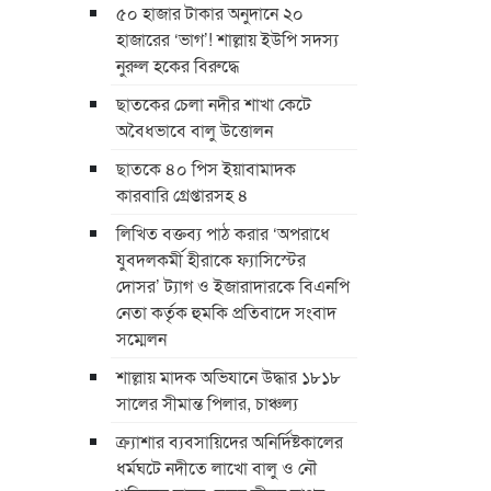
৫০ হাজার টাকার অনুদানে ২০
হাজারের ‘ভাগ’! শাল্লায় ইউপি সদস্য
নুরুল হকের বিরুদ্ধে
ছাতকের চেলা নদীর শাখা কেটে
অবৈধভাবে বালু উত্তোলন
ছাতকে ৪০ পিস ইয়াবামাদক
কারবারি গ্রেপ্তারসহ ৪
লিখিত বক্তব্য পাঠ করার ‘অপরাধে
যুবদলকর্মী হীরাকে ফ্যাসিস্টের
দোসর’ ট্যাগ ও ইজারাদারকে বিএনপি
নেতা কর্তৃক হুমকি প্রতিবাদে সংবাদ
সম্মেলন
শাল্লায় মাদক অভিযানে উদ্ধার ১৮১৮
সালের সীমান্ত পিলার, চাঞ্চল্য
ক্র্যাশার ব্যবসায়িদের অনির্দিষ্টকালের
ধর্মঘটে নদীতে লাখো বালু ও নৌ