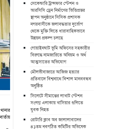
সেকেন্ডারি ট্রান্সফার স্টেশন ও
আরসিসি ড্রেন নির্মাণের ভিত্তিপ্রস্তর
স্থাপন অনুষ্ঠানে সিসিক প্রশাসক
নগরবাসীকে জলাবদ্ধতার দুর্ভোগ
থেকে মুক্তি দিতে ধারাবাহিকভাবে
উন্নয়ন প্রকল্প চলছে
গোয়াইনঘাট ভূমি অফিসের সহকারীর
বিরুদ্ধে নামজারিতে অনিয়ম ও অর্থ
আত্মসাতের অভিযোগ
মৌলভীবাজারে আজিজ হত্যার
প্রতিবাদে বিশ্বনাথে বিশাল মানববন্ধন
অনুষ্ঠিত
সিলেটে সীমান্তের লাখাট স্টেশন
সংলগ্ন এলাকায় খাসিয়ার গুলিতে
যুবক নিহত
 থানার
ার্তায়
রোটারি ক্লাব অব জালালাবাদের
৪১তম নবগঠিত কমিটির অভিষেক