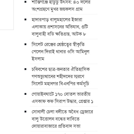
শান্তিগঞ্জে হাডুডু উৎসব: ৪০ দলের
অংশগ্রহণে মুখর জয়কলস গ্রাম
হাদারপাড় বালুমহালের ইজারা
এলাকায় প্রশাসনের অভিযান, ৩টি
বালুবাহী বডি ক্ষতিগ্রস্ত, আটক ৮
সিলেট রেঞ্জের শ্রেষ্ঠত্বের স্বীকৃতি
পেলেন দিরাই থানার ওসি আমিনুল
ইসলাম
চব্বিশের ছাত্র-জনতার ঐতিহাসিক
গণঅভ্যুত্থানের শহীদদের স্মরণে
সিলেট মহানগর বিএনপির কর্মসূচি
গোয়াইনঘাটে ১৭০ বোতল ভারতীয়
এসকাফ কফ সিরাপ উদ্ধার, গ্রেপ্তার ১
সোনালী চেলা নদীতে অবৈধ ড্রেজারে
বালু উত্তোলন বন্ধের দাবিতে
দোয়ারাবাজারে প্রতিবাদ সভা