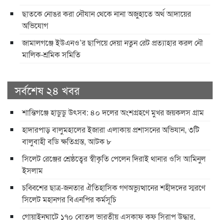
ছাতকে নোঙর করা নৌযান থেকে নানা অজুহাতে অর্থ আদায়ের
অভিযোগ
জামালগঞ্জে ইউএনও’র ছাপিয়ে দেয়া নতুন রেট প্রত্যাহার করল নৌ
মালিক-শ্রমিক সমিতি
সর্বশেষ ২৪ খবর
শান্তিগঞ্জে হাডুডু উৎসব: ৪০ দলের অংশগ্রহণে মুখর জয়কলস গ্রাম
হাদারপাড় বালুমহালের ইজারা এলাকায় প্রশাসনের অভিযান, ৩টি
বালুবাহী বডি ক্ষতিগ্রস্ত, আটক ৮
সিলেট রেঞ্জের শ্রেষ্ঠত্বের স্বীকৃতি পেলেন দিরাই থানার ওসি আমিনুল
ইসলাম
চব্বিশের ছাত্র-জনতার ঐতিহাসিক গণঅভ্যুত্থানের শহীদদের স্মরণে
সিলেট মহানগর বিএনপির কর্মসূচি
গোয়াইনঘাটে ১৭০ বোতল ভারতীয় এসকাফ কফ সিরাপ উদ্ধার,