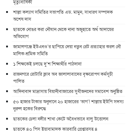
মৃত্যুবার্ষিকী
শাল্লা কল্যাণ সমিতির সভাপতি এড. মামুন, সাধারণ সম্পাদক
অশেষ দাস
ছাতকে নোঙর করা নৌযান থেকে নানা অজুহাতে অর্থ আদায়ের
অভিযোগ
জামালগঞ্জে ইউএনও’র ছাপিয়ে দেয়া নতুন রেট প্রত্যাহার করল নৌ
মালিক-শ্রমিক সমিতি
১ শিক্ষকেই চলছে দু’শ শিক্ষার্থীর পাঠদান!
রাজনগরে রোটারি ক্লাব অব জালালাবাদের বৃক্ষরোপণ কর্মসূচী
পালিত
আদিনাবাদ মাদ্রাসায় বিয়ানীবাজারের সুধীজনদের সমাবেশ অনুষ্ঠিত
৫০ হাজার টাকার অনুদানে ২০ হাজারের ‘ভাগ’! শাল্লায় ইউপি সদস্য
নুরুল হকের বিরুদ্ধে
ছাতকের চেলা নদীর শাখা কেটে অবৈধভাবে বালু উত্তোলন
ছাতকে ৪০ পিস ইয়াবামাদক কারবারি গ্রেপ্তারসহ ৪