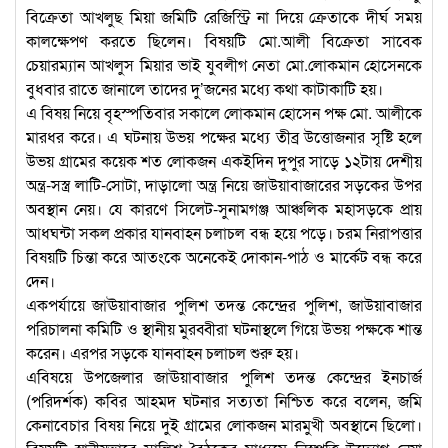
বিক্রেতা আখলুছ মিয়া জমিটি রেজিস্ট্রি না দিয়ে ক্রেতাকে দীর্ঘ সময়
কালক্ষেপণ করতে ছিলেন। বিষয়টি মো.আলী বিক্রেতা সাবেক
চেয়ারম্যান আখলুস মিয়ার ভাই যুবলীগ নেতা মো.লোকমান হোসেনকে
বুধবার রাতে জানালে তাদের দু’জনের মধ্যে কথা কাটাকাটি হয়।
এ বিষয় নিয়ে বৃহস্পতিবার সকালে লোকমান হোসেন পক্ষ মো. আলীকে
মারধর করে। এ ঘটনায় উভয় পক্ষের মধ্যে তীব্র উত্তোজনার সৃষ্টি হলে
উভয় গ্রামের কয়েক শত লোকজন একইদিন দুপুর সাড়ে ১২টায় দেশীয়
অন্ত্র-সস্ত্র লাটি-সোটা, দাড়ালো অন্ত্র নিয়ে জাউয়াবাজারের সড়কের উপর
অবস্থান নেয়। যে কারণে সিলেট-সুনামগঞ্জ আঞ্চলিক মহাসড়কে প্রায়
আধঘন্টা সকল প্রকার যানবাহন চলাচল বন্ধ হয়ে পড়ে। চরম নিরাপত্তার
বিষয়টি চিন্তা করে আতংকে অনেকেই দোকান-পাঠ ও মার্কেট বন্ধ করে
দেন।
একপর্যায়ে জাঊয়াবাজার পুলিশ তদন্ত কেন্দ্রের পুলিশ, জাউয়াবাজার
পরিচালনা কমিটি ও স্থানীয় মুরব্বীরা ঘটনাস্থলে গিয়ে উভয় পক্ষকে শান্ত
করেন। এরপর সড়কে যানবাহন চলাচল শুরু হয়।
এবিষয়ে উপজেলার জাঊয়াবাজার পুলিশ তদন্ত কেন্দ্রের ইনচার্জ
(পরিদর্শক) কবির আহমদ ঘটনার সত্যতা নিশ্চিত করে বলেন, জমি
কেনাবেচার বিষয় নিয়ে দুই গ্রামের লোকজন মারমুখী অবস্থানে ছিলো।