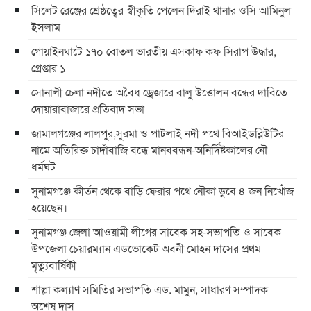
সিলেট রেঞ্জের শ্রেষ্ঠত্বের স্বীকৃতি পেলেন দিরাই থানার ওসি আমিনুল
ইসলাম
গোয়াইনঘাটে ১৭০ বোতল ভারতীয় এসকাফ কফ সিরাপ উদ্ধার,
গ্রেপ্তার ১
সোনালী চেলা নদীতে অবৈধ ড্রেজারে বালু উত্তোলন বন্ধের দাবিতে
দোয়ারাবাজারে প্রতিবাদ সভা
জামালগঞ্জের লালপুর,সুরমা ও পাটলাই নদী পথে বিআইডব্লিউটির
নামে অতিরিক্ত চাদাঁবাজি বন্ধে মানববন্ধন-অনির্দিষ্টকালের নৌ
ধর্মঘট
সুনামগঞ্জে কীর্তন থেকে বাড়ি ফেরার পথে নৌকা ডুবে ৪ জন নিখোঁজ
হয়েছেন।
সুনামগঞ্জ জেলা আওয়ামী লীগের সাবেক সহ-সভাপতি ও সাবেক
উপজেলা চেয়ারম্যান এডভোকেট অবনী মোহন দাসের প্রথম
মৃত্যুবার্ষিকী
শাল্লা কল্যাণ সমিতির সভাপতি এড. মামুন, সাধারণ সম্পাদক
অশেষ দাস