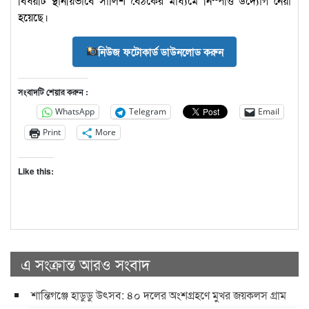
বিষয়টি স্থানীয়ভাবে সালিশ বৈঠকের মাধ্যমে নিস্পত্তি উদ্যোগ নেয়া
হয়েছে।
নিউজ ফটোকার্ড ডাউনলোড করুন
সংবাদটি শেয়ার করুন :
WhatsApp
Telegram
Email
Print
More
Like this:
এ সংক্রান্ত আরও সংবাদ
শান্তিগঞ্জে হাডুডু উৎসব: ৪০ দলের অংশগ্রহণে মুখর জয়কলস গ্রাম