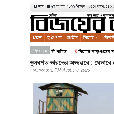
ঢাকা
৭ই আগস্ট, ২০২৬ খ্রিস্টাব্দ
|
২৩শে শ্রাবণ, ১৪৩৩ ব
প্রচ্ছদ
ই-পেপার
জাতীয়
সিলেট
মৌলভ
লাবাদের বৃক্ষরোপণ কর্মসূচী পালিত
শিরোনাম
সিলেটে স্বাস্থ্যখাতের সার্ব
ভুলবশত ভারতের অভ্যন্তরে : যেভাব
প্রকাশিত: 8:12 PM, August 3, 2025