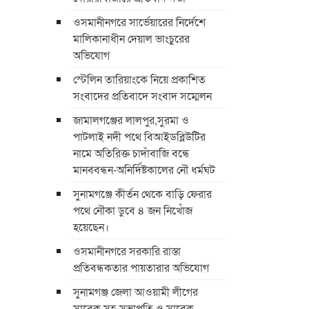
ওসমানীনগরে সার্ভেয়ারের নির্দেশে
মালিকানাধীন দেয়াল ভাংচুরের
অভিযোগ
স্টেলিন তারিয়াংকে নিয়ে প্রকাশিত
সংবাদের প্রতিবাদে সংবাদ সম্মেলন
জামালগঞ্জের লালপুর,সুরমা ও
পাটলাই নদী পথে বিআইডব্লিউটির
নামে অতিরিক্ত চাদাঁবাজি বন্ধে
মানববন্ধন-অনির্দিষ্টকালের নৌ ধর্মঘট
সুনামগঞ্জে কীর্তন থেকে বাড়ি ফেরার
পথে নৌকা ডুবে ৪ জন নিখোঁজ
হয়েছেন।
ওসমানীনগরে সরকারি রাস্তা
প্রতিবন্ধকতার পায়তারার অভিযোগ
সুনামগঞ্জ জেলা আওয়ামী লীগের
সাবেক সহ-সভাপতি ও সাবেক