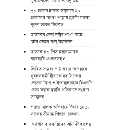
সুধীজনদের সমাবেশ অনুষ্ঠিত
৫০ হাজার টাকার অনুদানে ২০
হাজারের ‘ভাগ’! শাল্লায় ইউপি সদস্য
নুরুল হকের বিরুদ্ধে
ছাতকের চেলা নদীর শাখা কেটে
অবৈধভাবে বালু উত্তোলন
ছাতকে ৪০ পিস ইয়াবামাদক
কারবারি গ্রেপ্তারসহ ৪
লিখিত বক্তব্য পাঠ করার ‘অপরাধে
যুবদলকর্মী হীরাকে ফ্যাসিস্টের
দোসর’ ট্যাগ ও ইজারাদারকে বিএনপি
নেতা কর্তৃক হুমকি প্রতিবাদে সংবাদ
সম্মেলন
শাল্লায় মাদক অভিযানে উদ্ধার ১৮১৮
সালের সীমান্ত পিলার, চাঞ্চল্য
ক্র্যাশার ব্যবসায়িদের অনির্দিষ্টকালের