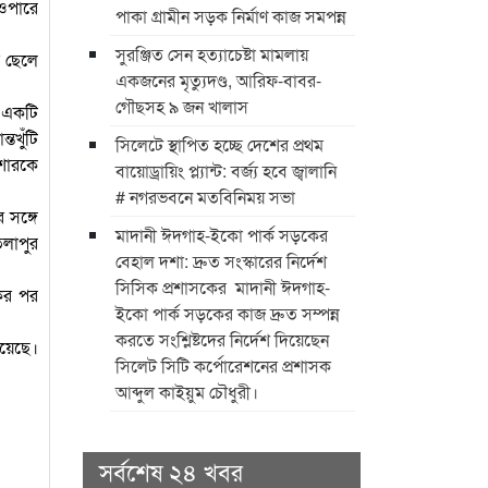
ওপারে
পাকা গ্রামীন সড়ক নির্মাণ কাজ সমপন্ন
সুরঞ্জিত সেন হত্যাচেষ্টা মামলায়
র ছেলে
একজনের মৃত্যুদণ্ড, আরিফ-বাবর-
গৌছসহ ৯ জন খালাস
 একটি
তখুঁটি
​সিলেটে স্থাপিত হচ্ছে দেশের প্রথম
শোরকে
বায়োড্রায়িং প্ল্যান্ট: বর্জ্য হবে জ্বালানি ​
# নগরভবনে মতবিনিময় সভা
 সঙ্গে
​মাদানী ঈদগাহ-ইকো পার্ক সড়কের
লাপুর
বেহাল দশা: দ্রুত সংস্কারের নির্দেশ
সিসিক প্রশাসকের ​ ​মাদানী ঈদগাহ-
কের পর
ইকো পার্ক সড়কের কাজ দ্রুত সম্পন্ন
করতে সংশ্লিষ্টদের নির্দেশ দিয়েছেন
য়েছে।
সিলেট সিটি কর্পোরেশনের প্রশাসক
আব্দুল কাইয়ুম চৌধুরী।
সর্বশেষ ২৪ খবর