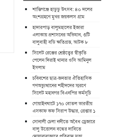
শান্তিগঞ্জে হাডুডু উৎসব: ৪০ দলের
অংশগ্রহণে মুখর জয়কলস গ্রাম
হাদারপাড় বালুমহালের ইজারা
এলাকায় প্রশাসনের অভিযান, ৩টি
বালুবাহী বডি ক্ষতিগ্রস্ত, আটক ৮
সিলেট রেঞ্জের শ্রেষ্ঠত্বের স্বীকৃতি
পেলেন দিরাই থানার ওসি আমিনুল
ইসলাম
চব্বিশের ছাত্র-জনতার ঐতিহাসিক
গণঅভ্যুত্থানের শহীদদের স্মরণে
সিলেট মহানগর বিএনপির কর্মসূচি
গোয়াইনঘাটে ১৭০ বোতল ভারতীয়
এসকাফ কফ সিরাপ উদ্ধার, গ্রেপ্তার ১
সোনালী চেলা নদীতে অবৈধ ড্রেজারে
বালু উত্তোলন বন্ধের দাবিতে
দোয়ারাবাজারে প্রতিবাদ সভা