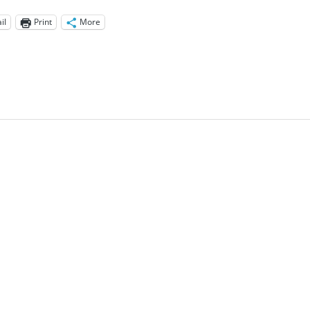
il
Print
More