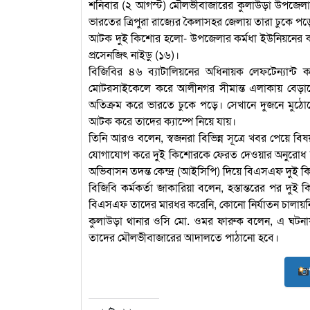
শনিবার (২ আগস্ট) মৌলভীবাজারের কুলাউড়া উপজেলার
ভারতের ত্রিপুরা রাজ্যের কৈলাসহর জেলায় তারা ঢুকে পড়
আটক দুই কিশোর হলো- উপজেলার কর্মধা ইউনিয়নের কালিট
প্রসেনজিৎ নাইডু (১৬)।
বিজিবির ৪৬ ব্যাটালিয়নের অধিনায়ক লেফটেন্যান্
মোটরসাইকেলে করে আলীনগর সীমান্ত এলাকায় বেড়াতে 
অতিক্রম করে ভারতে ঢুকে পড়ে। সেখানে দুজনে ম
আটক করে তাদের ক্যাম্পে নিয়ে যায়।
তিনি আরও বলেন, স্বজনরা বিভিন্ন সূত্রে খবর পেয়ে বিষ
যোগাযোগ করে দুই কিশোরকে ফেরত দেওয়ার অনুরোধ জ
অভিবাসন তদন্ত কেন্দ্র (আইসিপি) দিয়ে বিএসএফ দুই কি
বিজিবি কর্মকর্তা জাকারিয়া বলেন, হস্তান্তরের পর দ
বিএসএফ তাদের মারধর করেনি, কোনো নির্যাতন চালায়নি
কুলাউড়া থানার ওসি মো. ওমর ফারুক বলেন, এ ঘটনায়
তাদের মৌলভীবাজারের আদালতে পাঠানো হবে।