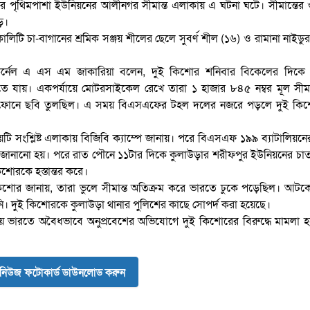
 পৃথিমপাশা ইউনিয়নের আলীনগর সীমান্ত এলাকায় এ ঘটনা ঘটে। সীমান্তের 
ে।
ি চা-বাগানের শ্রমিক সঞ্জয় শীলের ছেলে সুবর্ণ শীল (১৬) ও রামানা নাইডু
ট কর্নেল এ এস এম জাকারিয়া বলেন, দুই কিশোর শনিবার বিকেলের দিকে
যায়। একপর্যায়ে মোটরসাইকেল রেখে তারা ১ হাজার ৮৪৫ নম্বর মূল সীমান্
ুঠোফোনে ছবি তুলছিল। এ সময় বিএসএফের টহল দলের নজরে পড়লে দুই কি
য়টি সংশ্লিষ্ট এলাকায় বিজিবি ক্যাম্পে জানায়। পরে বিএসএফ ১৯৯ ব্যাটালিয়নের
ানানো হয়। পরে রাত পৌনে ১১টার দিকে কুলাউড়ার শরীফপুর ইউনিয়নের চাত
শোরকে হস্তান্তর করে।
ুই কিশোর জানায়, তারা ভুলে সীমান্ত অতিক্রম করে ভারতে ঢুকে পড়েছিল। আট
। দুই কিশোরকে কুলাউড়া থানার পুলিশের কাছে সোপর্দ করা হয়েছে।
 ভারতে অবৈধভাবে অনুপ্রবেশের অভিযোগে দুই কিশোরের বিরুদ্ধে মামলা হ
নিউজ ফটোকার্ড ডাউনলোড করুন