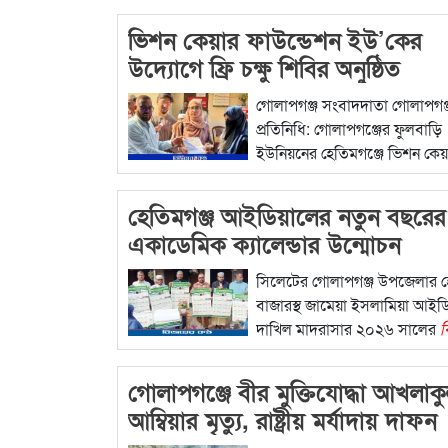
বিস্তারিত...
ভিশন কেয়ার ফাউন্ডেশন ইউ’কের
উদ্যোগে ফ্রি চক্ষু শিবির অনুষ্ঠিত
গোলাপগঞ্জ সংবাদদাতা গোলাপগঞ্
প্রতিনিধি: গোলাপগঞ্জের ফুলবাড়ি
ইউনিয়নের হেতিমগঞ্জে ভিশন কেয়
ফাউন্ডেশন ইউ’কের
বিস্তারিত...
হেতিমগঞ্জ আইডিয়ালের নতুন বছরের
একাডেমিক ক্যালেন্ডার উন্মোচন
সিলেটের গোলাপগঞ্জ উপজেলার হ
বাজারস্থ জামেয়া ইসলামিয়া আইড
দাখিল মাদরাসার ২০২৬ সালের
ব
গোলাপগঞ্জে বীর মুক্তিযোদ্ধা আখলাক
আম্বিয়ার মৃত্যু, রাষ্ট্রীয় মর্যাদায় দাফন