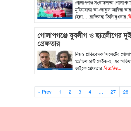
গোলাপগঞ্জ সংবাদদাতা গোলাপগঞ্
মুক্তিযোদ্ধা আখলাকুল আম্বিয়া আ
(ইন্না…..রাজিউন) তিনি বুধবার
বি
গোলাপগঞ্জে যুবলীগ ও ছাত্রলীগের দু
গ্রেফতার
নিজস্ব প্রতিবেদক সিলেটের গোলা
‘ডেভিল হান্ট ফেইজ-২’ এর অভিযা
ভাইকে গ্রেফতার
বিস্তারিত...
« Prev
1
2
3
4
…
27
28