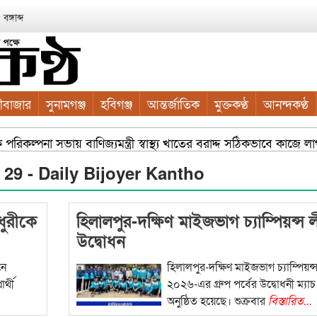
ঙ্গাব্দ
ীবাজার
সুনামগঞ্জ
হবিগঞ্জ
আন্তর্জাতিক
মুক্তকণ্ঠ
আনন্দকণ্ঠ
িক পরিকল্পনা সভায় বাণিজ্যমন্ত্রী স্বাস্থ্য খাতের বরাদ্দ সঠিকভাবে কা
র চারা বিতরণ যার যেখানে খালি জায়গা আছে, গাছ লাগান — আব্দুল কা
f 29 - Daily Bijoyer Kantho
ুরীকে
হিলালপুর-দক্ষিণ মাইজভাগ চ্যাম্পিয়ন্স 
উদ্বোধন
নে
হিলালপুর-দক্ষিণ মাইজভাগ চ্যাম্পিয়ন্
র্থী
২০২৬-এর গ্রুপ পর্বের উদ্বোধনী ম্যাচ
অনুষ্ঠিত হয়েছে। শুক্রবার
বিস্তারিত...