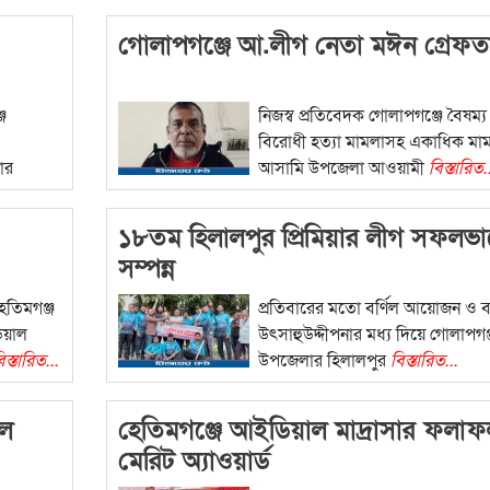
গোলাপগঞ্জে আ.লীগ নেতা মঈন গ্রেফত
জ
নিজস্ব প্রতিবেদক গোলাপগঞ্জে বৈষম্য
বিরোধী হত্যা মামলাসহ একাধিক মা
ার
আসামি উপজেলা আওয়ামী
বিস্তারিত.
১৮তম হিলালপুর প্রিমিয়ার লীগ সফলভা
সম্পন্ন
েতিমগঞ্জ
প্রতিবারের মতো বর্ণিল আয়োজন ও ব
িয়াল
উৎসাহুউদ্দীপনার মধ্য দিয়ে গোলাপগঞ
িস্তারিত...
উপজেলার হিলালপুর
বিস্তারিত...
ুল
হেতিমগঞ্জে আইডিয়াল মাদ্রাসার ফলা
মেরিট অ্যাওয়ার্ড