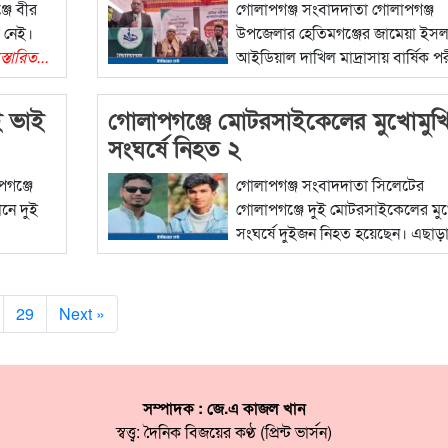
জে বীর
গোলাপগঞ্জ সংবাদদাতা গোলাপগঞ্জ
র নেই।
উপজেলার হেতিমগঞ্জের জামেয়া ইসল
স্তারিত...
আইডিয়াল দাখিল মাদ্রাসায় বার্ষিক পর
বিস্তারিত...
ই ভাই
গোলাপগঞ্জে মোটরসাইকেলের মুখোমুখ
সংঘর্ষে নিহত ২
পগঞ্জে
গোলাপগঞ্জ সংবাদদাতা সিলেটের
নে দুই
গোলাপগঞ্জে দুই মোটরসাইকেলের মুখ
সংঘর্ষে দুইজন নিহত হয়েছেন। এছাড়
বিস্তারিত...
29
Next »
সম্পাদক : জে.এ কাজল খান
স্বত্ত্ব: দৈনিক বিজয়ের কণ্ঠ (প্রিন্ট ভার্সন)