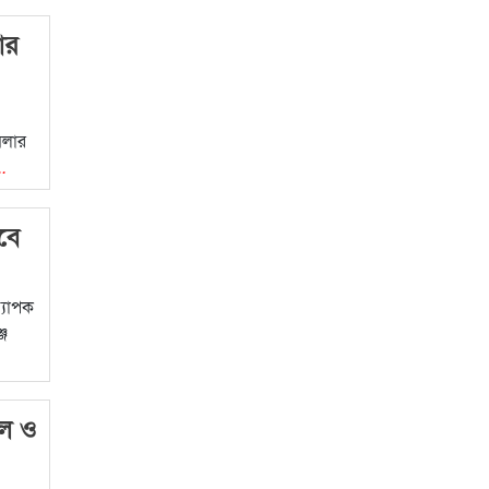
ার
মলার
..
বে
্যাপক
্জ
ফল ও