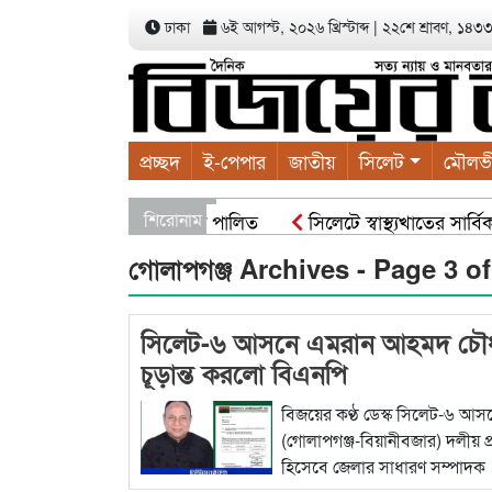
ঢাকা
৬ই আগস্ট, ২০২৬ খ্রিস্টাব্দ
|
২২শে শ্রাবণ, ১৪৩৩ ব
প্রচ্ছদ
ই-পেপার
জাতীয়
সিলেট
মৌলভ
াবাদের বৃক্ষরোপণ কর্মসূচী পালিত
শিরোনাম
সিলেটে স্বাস্থ্যখাতের সার্ব
ি নন : স্বরাষ্ট্রমন্ত্রী
সিসিকের পাঁচ ওয়ার্ডে এক হাজার গাছে
গোলাপগঞ্জ Archives - Page 3 o
সিলেট-৬ আসনে এমরান আহমদ চৌধ
চূড়ান্ত করলো বিএনপি
বিজয়ের কণ্ঠ ডেস্ক সিলেট-৬ আস
(গোলাপগঞ্জ-বিয়ানীবজার) দলীয় প্রা
হিসেবে জেলার সাধারণ সম্পাদক