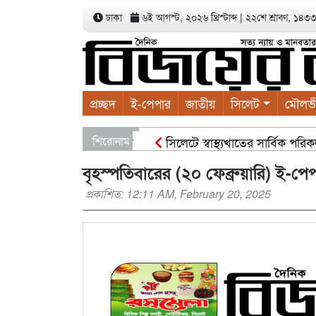
ঢাকা
৬ই আগস্ট, ২০২৬ খ্রিস্টাব্দ
|
২২শে শ্রাবণ, ১৪৩৩ ব
প্রচ্ছদ
ই-পেপার
জাতীয়
সিলেট
মৌলভ
শিরোনাম
সিলেটে স্বাস্থ্যখাতের সার্বিক পরিকল্পনা সভায়
সিসিকের পাঁচ ওয়ার্ডে এক হাজার গাছের চারা
বৃহস্পতিবারের (২০ ফেব্রুয়ারি) ই-পে
প্রকাশিত: 12:11 AM, February 20, 2025