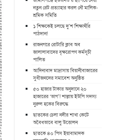
নতুন রেট প্রত্যাহার করল নৌ মালিক-
শ্রমিক সমিতি
১ শিক্ষকেই চলছে দু’শ শিক্ষার্থীর
পাঠদান!
রাজনগরে রোটারি ক্লাব অব
জালালাবাদের বৃক্ষরোপণ কর্মসূচী
পালিত
আদিনাবাদ মাদ্রাসায় বিয়ানীবাজারের
সুধীজনদের সমাবেশ অনুষ্ঠিত
৫০ হাজার টাকার অনুদানে ২০
হাজারের ‘ভাগ’! শাল্লায় ইউপি সদস্য
নুরুল হকের বিরুদ্ধে
ছাতকের চেলা নদীর শাখা কেটে
অবৈধভাবে বালু উত্তোলন
ছাতকে ৪০ পিস ইয়াবামাদক