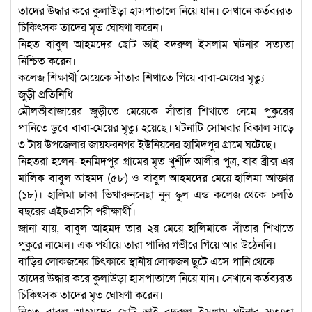
তাদের উদ্ধার করে কুলাউড়া হাসপাতালে নিয়ে যান। সেখানে কর্তব্যরত
চিকিৎসক তাদের মৃত ঘোষণা করেন।
নিহত বাবুল আহমদের ছোট ভাই বদরুল ইসলাম ঘটনার সত্যতা
নিশ্চিত করেন।
কলেজ শিক্ষার্থী মেয়েকে সাঁতার শিখাতে গিয়ে বাবা-মেয়ের মৃত্যু
জুড়ী প্রতিনিধি
মৌলভীবাজারের জুড়ীতে মেয়েকে সাঁতার শিখাতে নেমে পুকুরের
পানিতে ডুবে বাবা-মেয়ের মৃত্যু হয়েছে। ঘটনাটি সোমবার বিকাল সাড়ে
৩ টায় উপজেলার জায়ফরনগর ইউনিয়নের হামিদপুর গ্রামে ঘটেছে।
নিহতরা হলেন- হনমিদপুর গ্রামের মৃত খুর্শীদ আলীর পুত্র, বাব ব্রীক্স এর
মালিক বাবুল আহমদ (৫৮) ও বাবুল আহমদের মেয়ে হালিমা আক্তার
(১৮)। হালিমা ঢাকা ভিখারুননেছা নুন স্কুল এন্ড কলেজ থেকে চলতি
বছরের এইচএসসি পরীক্ষার্থী।
জানা যায়, বাবুল আহমদ তার ২য় মেয়ে হালিমাকে সাঁতার শিখাতে
পুকুরে নামেন। এক পর্যায়ে তারা পানির গভীরে গিয়ে আর উঠেননি।
বাড়ির লোকজনের চিৎকারে স্থানীয় লোকজন ছুটে এসে পানি থেকে
তাদের উদ্ধার করে কুলাউড়া হাসপাতালে নিয়ে যান। সেখানে কর্তব্যরত
চিকিৎসক তাদের মৃত ঘোষণা করেন।
নিহত বাবুল আহমদের ছোট ভাই বদরুল ইসলাম ঘটনার সত্যতা