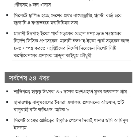
গৌছসহ ৯ জন খালাস
​সিলেটে স্থাপিত হচ্ছে দেশের প্রথম বায়োড্রায়িং প্ল্যান্ট: বর্জ্য হবে
জ্বালানি ​# নগরভবনে মতবিনিময় সভা
​মাদানী ঈদগাহ-ইকো পার্ক সড়কের বেহাল দশা: দ্রুত সংস্কারের
নির্দেশ সিসিক প্রশাসকের ​ ​মাদানী ঈদগাহ-ইকো পার্ক সড়কের কাজ
দ্রুত সম্পন্ন করতে সংশ্লিষ্টদের নির্দেশ দিয়েছেন সিলেট সিটি
কর্পোরেশনের প্রশাসক আব্দুল কাইয়ুম চৌধুরী।
সর্বশেষ ২৪ খবর
শান্তিগঞ্জে হাডুডু উৎসব: ৪০ দলের অংশগ্রহণে মুখর জয়কলস গ্রাম
হাদারপাড় বালুমহালের ইজারা এলাকায় প্রশাসনের অভিযান, ৩টি
বালুবাহী বডি ক্ষতিগ্রস্ত, আটক ৮
সিলেট রেঞ্জের শ্রেষ্ঠত্বের স্বীকৃতি পেলেন দিরাই থানার ওসি আমিনুল
ইসলাম