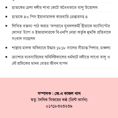
ছাতকের চেলা নদীর শাখা কেটে অবৈধভাবে বালু উত্তোলন
ছাতকে ৪০ পিস ইয়াবামাদক কারবারি গ্রেপ্তারসহ ৪
লিখিত বক্তব্য পাঠ করার ‘অপরাধে যুবদলকর্মী হীরাকে ফ্যাসিস্টের
দোসর’ ট্যাগ ও ইজারাদারকে বিএনপি নেতা কর্তৃক হুমকি প্রতিবাদে
সংবাদ সম্মেলন
শাল্লায় মাদক অভিযানে উদ্ধার ১৮১৮ সালের সীমান্ত পিলার, চাঞ্চল্য
ক্র্যাশার ব্যবসায়িদের অনির্দিষ্টকালের ধর্মঘটে নদীতে লাখো বালু ও
নৌ শ্রমিকের মানব বেতর জীবন যাপন
সম্পাদক : জে.এ কাজল খান
স্বত্ত্ব: দৈনিক বিজয়ের কণ্ঠ (প্রিন্ট ভার্সন)
০১৭১৮৩২৩২৩৯