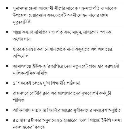
সুনামগঞ্জ জেলা আওয়ামী লীগের সাবেক সহ-সভাপতি ও সাবেক
উপজেলা চেয়ারম্যান এডভোকেট অবনী মোহন দাসের প্রথম
মৃত্যুবার্ষিকী
শাল্লা কল্যাণ সমিতির সভাপতি এড. মামুন, সাধারণ সম্পাদক
অশেষ দাস
ছাতকে নোঙর করা নৌযান থেকে নানা অজুহাতে অর্থ আদায়ের
অভিযোগ
জামালগঞ্জে ইউএনও’র ছাপিয়ে দেয়া নতুন রেট প্রত্যাহার করল নৌ
মালিক-শ্রমিক সমিতি
১ শিক্ষকেই চলছে দু’শ শিক্ষার্থীর পাঠদান!
রাজনগরে রোটারি ক্লাব অব জালালাবাদের বৃক্ষরোপণ কর্মসূচী
পালিত
আদিনাবাদ মাদ্রাসায় বিয়ানীবাজারের সুধীজনদের সমাবেশ অনুষ্ঠিত
৫০ হাজার টাকার অনুদানে ২০ হাজারের ‘ভাগ’! শাল্লায় ইউপি সদস্য
নুরুল হকের বিরুদ্ধে