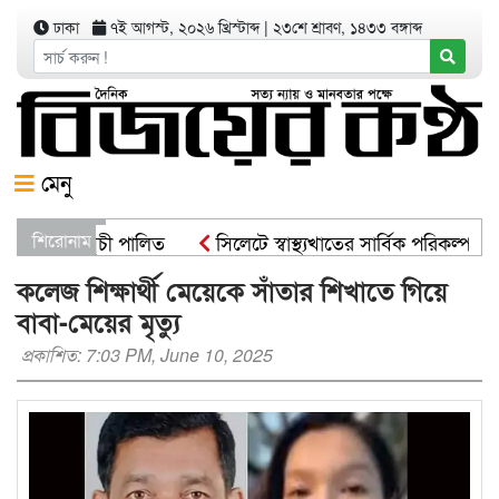
ঢাকা
৭ই আগস্ট, ২০২৬ খ্রিস্টাব্দ
|
২৩শে শ্রাবণ, ১৪৩৩ বঙ্গাব্দ
মেনু
রোপণ কর্মসূচী পালিত
শিরোনাম
সিলেটে স্বাস্থ্যখাতের সার্বিক পরিকল্পনা স
্ট্রমন্ত্রী
সিসিকের পাঁচ ওয়ার্ডে এক হাজার গাছের চারা বিতরণ
কলেজ শিক্ষার্থী মেয়েকে সাঁতার শিখাতে গিয়ে
বাবা-মেয়ের মৃত্যু
প্রকাশিত: 7:03 PM, June 10, 2025