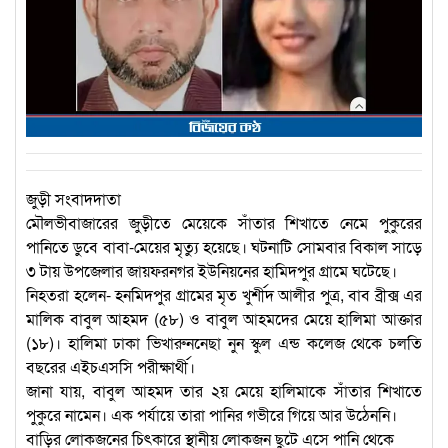
জুড়ী সংবাদদাতা
মৌলভীবাজারের জুড়ীতে মেয়েকে সাঁতার শিখাতে নেমে পুকুরের
পানিতে ডুবে বাবা-মেয়ের মৃত্যু হয়েছে। ঘটনাটি সোমবার বিকাল সাড়ে
৩ টায় উপজেলার জায়ফরনগর ইউনিয়নের হামিদপুর গ্রামে ঘটেছে।
নিহতরা হলেন- হনমিদপুর গ্রামের মৃত খুর্শীদ আলীর পুত্র, বাব ব্রীক্স এর
মালিক বাবুল আহমদ (৫৮) ও বাবুল আহমদের মেয়ে হালিমা আক্তার
(১৮)। হালিমা ঢাকা ভিখারুননেছা নুন স্কুল এন্ড কলেজ থেকে চলতি
বছরের এইচএসসি পরীক্ষার্থী।
জানা যায়, বাবুল আহমদ তার ২য় মেয়ে হালিমাকে সাঁতার শিখাতে
পুকুরে নামেন। এক পর্যায়ে তারা পানির গভীরে গিয়ে আর উঠেননি।
বাড়ির লোকজনের চিৎকারে স্থানীয় লোকজন ছুটে এসে পানি থেকে