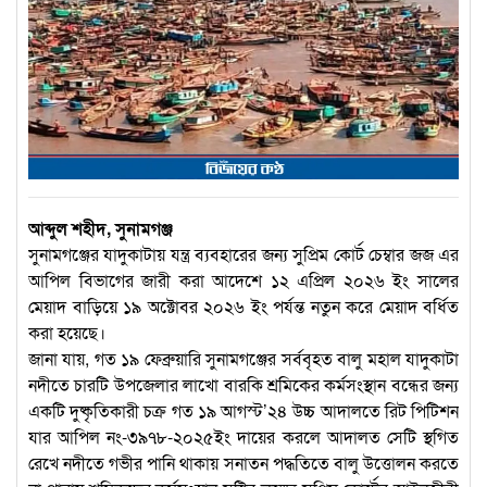
আব্দুল শহীদ, সুনামগঞ্জ
সুনামগঞ্জের যাদুকাটায় যন্ত্র ব্যবহারের জন্য সুপ্রিম কোর্ট চেম্বার জজ এর
আপিল বিভাগের জারী করা আদেশে ১২ এপ্রিল ২০২৬ ইং সালের
মেয়াদ বাড়িয়ে ১৯ অক্টোবর ২০২৬ ইং পর্যন্ত নতুন করে মেয়াদ বর্ধিত
করা হয়েছে।
জানা যায়, গত ১৯ ফেব্রুয়ারি সুনামগঞ্জের সর্ববৃহত বালু মহাল যাদুকাটা
নদীতে চারটি উপজেলার লাখো বারকি শ্রমিকের কর্মসংস্থান বন্ধের জন্য
একটি দুষ্কৃতিকারী চক্র গত ১৯ আগস্ট’২৪ উচ্চ আদালতে রিট পিটিশন
যার আপিল নং-৩৯৭৮-২০২৫ইং দায়ের করলে আদালত সেটি স্থগিত
রেখে নদীতে গভীর পানি থাকায় সনাতন পদ্ধতিতে বালু উত্তোলন করতে