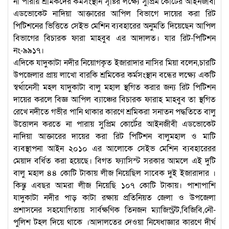
না পারায় শ্রমিকদের কর্মসংস্থান সৃষ্টির লক্ষ্যে সুপ্রিম কোর্টের আইনজীবী
এডভোকেট নাদিয়া আক্তারের আপিল বিভাগে দায়ের করা রিট
পিটিশনের ভিত্তিতে সেইভ মেশিন ব্যবহারের অনুমতি দিয়েছেন আপিল
বিভাগের বিচারক ফারা মাহবুব এর আদালত। যার রিট-পিটিশন
নং-৯৯১৭।
এদিকে যাদুকাটা নদীর নিয়োগকৃত ইজারাদার নাসির মিয়া বলেন,চারটি
উপজেলার প্রায় লাখো বারকি শ্রমিকের কর্মসংস্থান বন্ধের লক্ষ্যে একটি
স্বর্থানেসী মহল যাদুকাটা বালু মহাল স্থগিত করার জন্য রিট পিটিশন
দায়ের করলে বিজ্ঞ আপিল ব্যাঞ্চের বিচারক ফারাহ মাহবুব তা স্থগিত
রেখে নদীতে গভীর পানি থাকার কারণে শ্রমিকরা সনাতন পদ্ধতিতে বালু
উত্তোলন করতে না পারায় সুপ্রিম কোর্টের আইনজীবী এডভোকেট
নাদিয়া আক্তারের দায়ের করা রিট পিটিশন বালুমহাল ও মাটি
ব্যবস্থাপনা আইন ২০১০ এর আলোকে সেইভ মেশিন ব্যবহারেরর
মেয়াদ বর্ধিত করা হয়েছে। বিগত ফ্যাসিস্ট সরকার আমলে এই দুটি
বালু মহাল ৪৪ কোটি টাকায় লীজ নিয়েছিল সাবেক দুই ইজারাদার ।
কিন্তু এবছর আমরা লীজ নিয়েছি ১০৭ কোটি টাকায়। পাশাপাশি
যাদুকাটা নদীর পাড় কাটা রক্ষায় প্রতিনিয়ত জেলা ও উপজেলা
প্রশাসনের সহযোগিতায় সার্বক্ষণিক তিনজন ম্যাজিস্ট্রট,বিজিবি,নৌ-
পুলিশ টহল দিয়ে থাকে ।আদালতের দেওয়া নিষেধাজ্ঞার কারণে দীর্ঘ