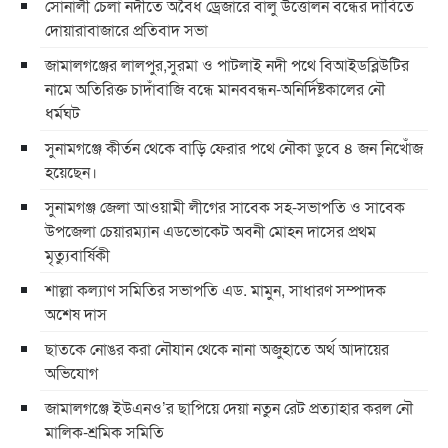
সোনালী চেলা নদীতে অবৈধ ড্রেজারে বালু উত্তোলন বন্ধের দাবিতে
দোয়ারাবাজারে প্রতিবাদ সভা
জামালগঞ্জের লালপুর,সুরমা ও পাটলাই নদী পথে বিআইডব্লিউটির
নামে অতিরিক্ত চাদাঁবাজি বন্ধে মানববন্ধন-অনির্দিষ্টকালের নৌ
ধর্মঘট
সুনামগঞ্জে কীর্তন থেকে বাড়ি ফেরার পথে নৌকা ডুবে ৪ জন নিখোঁজ
হয়েছেন।
সুনামগঞ্জ জেলা আওয়ামী লীগের সাবেক সহ-সভাপতি ও সাবেক
উপজেলা চেয়ারম্যান এডভোকেট অবনী মোহন দাসের প্রথম
মৃত্যুবার্ষিকী
শাল্লা কল্যাণ সমিতির সভাপতি এড. মামুন, সাধারণ সম্পাদক
অশেষ দাস
ছাতকে নোঙর করা নৌযান থেকে নানা অজুহাতে অর্থ আদায়ের
অভিযোগ
জামালগঞ্জে ইউএনও’র ছাপিয়ে দেয়া নতুন রেট প্রত্যাহার করল নৌ
মালিক-শ্রমিক সমিতি