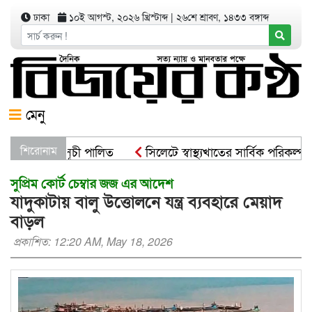
ঢাকা
১০ই আগস্ট, ২০২৬ খ্রিস্টাব্দ
|
২৬শে শ্রাবণ, ১৪৩৩ বঙ্গাব্দ
মেনু
্ষরোপণ কর্মসূচী পালিত
শিরোনাম
সিলেটে স্বাস্থ্যখাতের সার্বিক পরিকল্পনা
সুপ্রিম কোর্ট চেম্বার জজ এর আদেশ
যাদুকাটায় বালু উত্তোলনে যন্ত্র ব্যবহারে মেয়াদ
বাড়ল
প্রকাশিত: 12:20 AM, May 18, 2026