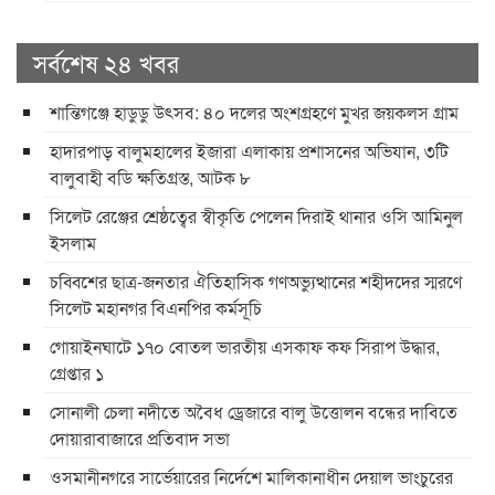
সর্বশেষ ২৪ খবর
শান্তিগঞ্জে হাডুডু উৎসব: ৪০ দলের অংশগ্রহণে মুখর জয়কলস গ্রাম
হাদারপাড় বালুমহালের ইজারা এলাকায় প্রশাসনের অভিযান, ৩টি
বালুবাহী বডি ক্ষতিগ্রস্ত, আটক ৮
সিলেট রেঞ্জের শ্রেষ্ঠত্বের স্বীকৃতি পেলেন দিরাই থানার ওসি আমিনুল
ইসলাম
চব্বিশের ছাত্র-জনতার ঐতিহাসিক গণঅভ্যুত্থানের শহীদদের স্মরণে
সিলেট মহানগর বিএনপির কর্মসূচি
গোয়াইনঘাটে ১৭০ বোতল ভারতীয় এসকাফ কফ সিরাপ উদ্ধার,
গ্রেপ্তার ১
সোনালী চেলা নদীতে অবৈধ ড্রেজারে বালু উত্তোলন বন্ধের দাবিতে
দোয়ারাবাজারে প্রতিবাদ সভা
ওসমানীনগরে সার্ভেয়ারের নির্দেশে মালিকানাধীন দেয়াল ভাংচুরের