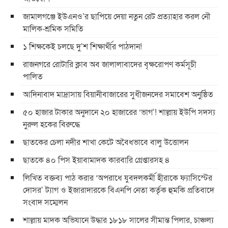
জামালগঞ্জে ইউএনও’র ছাপিয়ে দেয়া নতুন রেট প্রত্যাহার করল নৌ
মালিক-শ্রমিক সমিতি
১ শিক্ষকেই চলছে দু’শ শিক্ষার্থীর পাঠদান!
রাজনগরে রোটারি ক্লাব অব জালালাবাদের বৃক্ষরোপণ কর্মসূচী
পালিত
আদিনাবাদ মাদ্রাসায় বিয়ানীবাজারের সুধীজনদের সমাবেশ অনুষ্ঠিত
৫০ হাজার টাকার অনুদানে ২০ হাজারের ‘ভাগ’! শাল্লায় ইউপি সদস্য
নুরুল হকের বিরুদ্ধে
ছাতকের চেলা নদীর শাখা কেটে অবৈধভাবে বালু উত্তোলন
ছাতকে ৪০ পিস ইয়াবামাদক কারবারি গ্রেপ্তারসহ ৪
লিখিত বক্তব্য পাঠ করার ‘অপরাধে যুবদলকর্মী হীরাকে ফ্যাসিস্টের
দোসর’ ট্যাগ ও ইজারাদারকে বিএনপি নেতা কর্তৃক হুমকি প্রতিবাদে
সংবাদ সম্মেলন
শাল্লায় মাদক অভিযানে উদ্ধার ১৮১৮ সালের সীমান্ত পিলার, চাঞ্চল্য