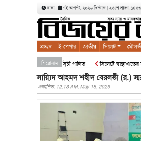
ঢাকা
৭ই আগস্ট, ২০২৬ খ্রিস্টাব্দ
|
২৩শে শ্রাবণ, ১৪৩৩ ব
প্রচ্ছদ
ই-পেপার
জাতীয়
সিলেট
মৌলভ
ালাবাদের বৃক্ষরোপণ কর্মসূচী পালিত
শিরোনাম
সিলেটে স্বাস্থ্যখাতের সার্
সায়্যিদ আহমদ শহীদ বেরলভী (র.) স্ম
প্রকাশিত: 12:18 AM, May 18, 2026