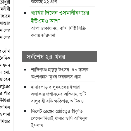
ঝরেছে ২২ প্রাণ
চৌধুরী
ামনীষী
ব্যাখ্যা দিলেন ওসমানীনগরের
ধ্যমে
ইউএনও আশা
আত্মার
আপা ডাকায় নয়, বাসি মিষ্টি বিক্রি
আমাদের
করায় জরিমানা
আমাদের
ের যৌথ
সর্বশেষ ২৪ খবর
 দৈনিক
র আহমদ
শান্তিগঞ্জে হাডুডু উৎসব: ৪০ দলের
না মো.
অংশগ্রহণে মুখর জয়কলস গ্রাম
 ছাহেব
রপুরের
হাদারপাড় বালুমহালের ইজারা
ের পীর
এলাকায় প্রশাসনের অভিযান, ৩টি
াউছিয়া
বালুবাহী বডি ক্ষতিগ্রস্ত, আটক ৮
 কামিল
সিলেট রেঞ্জের শ্রেষ্ঠত্বের স্বীকৃতি
াওলানা
পেলেন দিরাই থানার ওসি আমিনুল
মিয়ার
ইসলাম