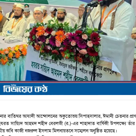
নার বাতিঘর আযাদী আন্দোলনের অকুতোভয় সিপাহসালার, ঈমানী চেতনার প্রাণ
ত সায়্যিদ আহমদ শহীদ বেরলভী (র.)-এর শাহাদাত বার্ষিকী উপলক্ষ্যে তাঁর 
 জাতীয় কবি কাজী নজরুল ইসলাম মিলনায়তনে সম্মেলন অনুষ্ঠিত হয়েছে।