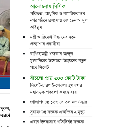
আলোচনায় সিসিক
পরিচ্ছন্ন, আধুনিক ও নাগরিকবান্ধব
নগর গঠনে প্রশংসায় ভাসছেন আব্দুল
কাইয়ুম
মন্ত্রী আরিফেই উন্নয়নের নতুন
প্রত্যাশায় প্রবাসীরা
বাণিজ্যমন্ত্রী খন্দকার আব্দুল
মুক্তাদিরের উদ্যোগে উন্নয়নের নতুন
পথে সিলেট
বাঁচলো প্রায় ৬০০ কোটি টাকা
সিলেট-চারখাই-শেওলা স্থলবন্দর
মহাসড়ক প্রকল্পে কমছে ব্যয়
গোলাপগঞ্জে ১৩৩ বোতল মদ উদ্ধার
পুরুষ,
সুনামগঞ্জে সড়কে একদিনে ২ মৃত্যু
স্মরণে
এবার ঈদযাত্রায় প্রতিদিনই সড়কে