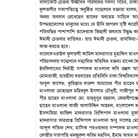
বালাকোট-চেতনা উজ্জীবন পরিষদের সদস্য সচিব, ঢাকা
ফুলতলীর সভাপতিত্বে অনুষ্ঠিত সম্মেলনে বক্তারা বলে
অনন্য অবদান রেখেছেন তাদের অন্যতম সায়্যিদ আহ
উপমহাদেশের মানুষের মধ্যে যে দ্বীনি জাগরণ সৃষ্টি 
পরিশুদ্ধির পাশাপাশি তাদেরকে জিহাদী জযবায় উদ্ধুদ
ঈমানী চেতনার বাতিঘর। তার ঈমানী চেতনা, তাযকিয়া-তা
কাজ করতে হবে।
বাদেদেওরাইল ফুলতলী কামিল মাদরাসার মুহাদ্দিস মাও
পরিচালনায় সম্মেলনে সম্মানিত অতিথির বক্তব্য রাখেন 
ইনকিলাবের নির্বাহী সম্পাদক মাওলানা কবি রূহুল 
মোমতাজী, ছারছীনা দরবারের প্রতিনিধি ঢাকা বিশ্ববিদ
আবুল কাশেম, কুমিল্লার দারুল আমানের পীর ছাহেব ম
মাওলানা মোহাম্মদ মহিব্বুল ইসলাম চৌধুরী, গাজীপুর 
পীর ছাহেব মাওলানা মো. মাহবুবুর রহমান, কেরানীগঞ্
ছাহেব মাওলানা কাজী আলাউদ্দিন আহমদ, বাংলাদেশ জমি
ইসলামিয়া ফাজিল মাদরাসার প্রিন্সিপাল মাওলানা মু
মাদরাসার ভারপ্রাপ্ত প্রিন্সিপাল মাওলানা আবু সালেহ 
আব্দুল লতিফ শেখ, মাসিক পরওয়ানার সম্পাদক মাওল
কেন্দ্রীয় সভাপতি মনজুরুল করিম মহসিন, ইমাম আযম ফা