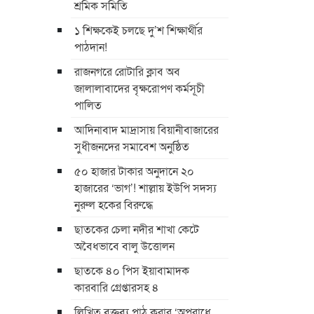
শ্রমিক সমিতি
১ শিক্ষকেই চলছে দু’শ শিক্ষার্থীর
পাঠদান!
রাজনগরে রোটারি ক্লাব অব
জালালাবাদের বৃক্ষরোপণ কর্মসূচী
পালিত
আদিনাবাদ মাদ্রাসায় বিয়ানীবাজারের
সুধীজনদের সমাবেশ অনুষ্ঠিত
৫০ হাজার টাকার অনুদানে ২০
হাজারের ‘ভাগ’! শাল্লায় ইউপি সদস্য
নুরুল হকের বিরুদ্ধে
ছাতকের চেলা নদীর শাখা কেটে
অবৈধভাবে বালু উত্তোলন
ছাতকে ৪০ পিস ইয়াবামাদক
কারবারি গ্রেপ্তারসহ ৪
লিখিত বক্তব্য পাঠ করার ‘অপরাধে