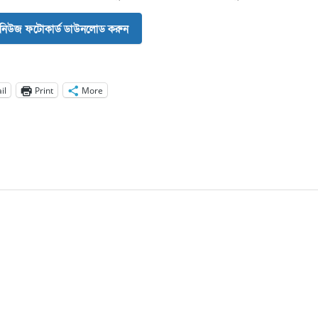
নিউজ ফটোকার্ড ডাউনলোড করুন
il
Print
More