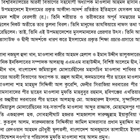
 বিশ্ববিদ্যালয়ের আরবী বিভাগের সহযোগী অধ্যাপক মাওলানা আহমদ হাসান 
ন, উপমহাদেশে ইসলামের প্রকৃত আকীদা-আদর্শ প্রতিষ্ঠার ইতিহাসে যেসকল মহ
মদ শহীদ বেরলভী (র.)। তিনি শরীয়াত ও তরীকতের অপূর্ব সমন্বয়ের মা
করেছিলেন নিকট অতীতে তার তুলনা বিরল। তিনি মানুষের তাযকিয়ায়ে নাফস তথা 
্ধ করেছিলেন। তাই, তিনি এই উপমহাদেশের মুসলমানদের প্রেরণার উৎস। তিনি 
সাউফ ও দ্বীনী আদর্শকে ধারণ করে ইসলামের প্রকৃত শিক্ষা প্রচার-প্রসারে 
লানা নজমুল হুদা খান, মাওলানা নজীর আহমদ হেলাল ও ইমান উদ্দীন তালুকদার
দৈনিক ইনকিলাবের সম্পাদক আলহাজ্ব এএমএম বাহাউদ্দীন, বিশিষ্ট আলেমে দ্বীন,
আমীন খান, বাংলাদেশ জমিয়াতুল মোদার্রেছীনের মহাসচিব মাওলানা শাব্বি
্যালয়ের আরবী বিভাগের অধ্যাপক ড. রূহুল আমীন, কদমচালের পীর ছাহেব মাওলা
াওলানা শাহ মাহমুদ সিদ্দিকী আল কুরেশি, ফেনীর সিরাজিয়া দরবারের পীর
শামসাবাদের পীর ছাহেব মাওলানা মুফতি মাহবুবুর রহমান, হবিগঞ্জের এখতিয়া
জের জহুরীয়া দরবারের পীর ছাহেব আলহাজ্ব মো. আজহারুল ইসলাম, সুন্দাদিল
য়াতুল মোদার্রেছিনের সহ-সভাপতি মাওলানা আব্দুর রাজ্জাক, মোহাম্মদপুর গ
ফতি এজহারুল হক, সোবহানীঘাট হজরত শাহজালাল দারুচ্ছুন্নাহ ইয়াকুবিয়া
মো. কুতবুল আলম, দারুননাজাত সিদ্দিকীয়া কামিল মাদরাসার প্রধান মুহাদ্দিস ম
ানা রেদওয়ান আহমদ চৌধুরী ফুলতলী, বাংলাদেশ আনজুমানে তালামীযে ইসলা
উন্ডেশন নওগাঁ‘র পরিচালক মুফতি মাওলানা শাহ আলম প্রমুখ।