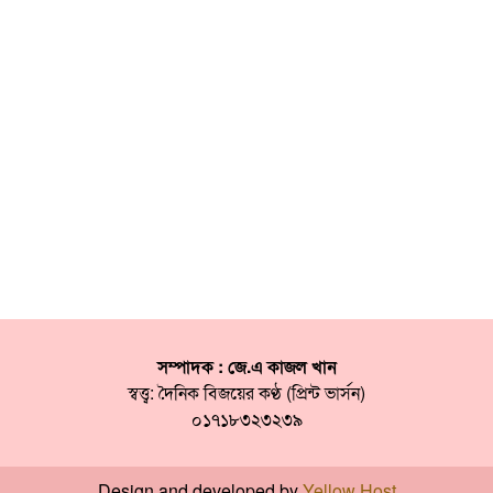
সম্পাদক : জে.এ কাজল খান
স্বত্ত্ব: দৈনিক বিজয়ের কণ্ঠ (প্রিন্ট ভার্সন)
০১৭১৮৩২৩২৩৯
Design and developed by
Yellow Host