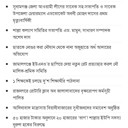
সুনামগঞ্জ জেলা আওয়ামী লীগের সাবেক সহ-সভাপতি ও সাবেক
উপজেলা চেয়ারম্যান এডভোকেট অবনী মোহন দাসের প্রথম
মৃত্যুবার্ষিকী
শাল্লা কল্যাণ সমিতির সভাপতি এড. মামুন, সাধারণ সম্পাদক
অশেষ দাস
ছাতকে নোঙর করা নৌযান থেকে নানা অজুহাতে অর্থ আদায়ের
অভিযোগ
জামালগঞ্জে ইউএনও’র ছাপিয়ে দেয়া নতুন রেট প্রত্যাহার করল নৌ
মালিক-শ্রমিক সমিতি
১ শিক্ষকেই চলছে দু’শ শিক্ষার্থীর পাঠদান!
রাজনগরে রোটারি ক্লাব অব জালালাবাদের বৃক্ষরোপণ কর্মসূচী
পালিত
আদিনাবাদ মাদ্রাসায় বিয়ানীবাজারের সুধীজনদের সমাবেশ অনুষ্ঠিত
৫০ হাজার টাকার অনুদানে ২০ হাজারের ‘ভাগ’! শাল্লায় ইউপি সদস্য
নুরুল হকের বিরুদ্ধে