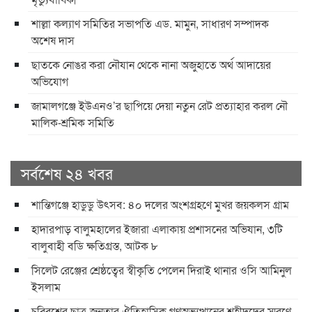
শাল্লা কল্যাণ সমিতির সভাপতি এড. মামুন, সাধারণ সম্পাদক
অশেষ দাস
ছাতকে নোঙর করা নৌযান থেকে নানা অজুহাতে অর্থ আদায়ের
অভিযোগ
জামালগঞ্জে ইউএনও’র ছাপিয়ে দেয়া নতুন রেট প্রত্যাহার করল নৌ
মালিক-শ্রমিক সমিতি
সর্বশেষ ২৪ খবর
শান্তিগঞ্জে হাডুডু উৎসব: ৪০ দলের অংশগ্রহণে মুখর জয়কলস গ্রাম
হাদারপাড় বালুমহালের ইজারা এলাকায় প্রশাসনের অভিযান, ৩টি
বালুবাহী বডি ক্ষতিগ্রস্ত, আটক ৮
সিলেট রেঞ্জের শ্রেষ্ঠত্বের স্বীকৃতি পেলেন দিরাই থানার ওসি আমিনুল
ইসলাম
চব্বিশের ছাত্র-জনতার ঐতিহাসিক গণঅভ্যুত্থানের শহীদদের স্মরণে