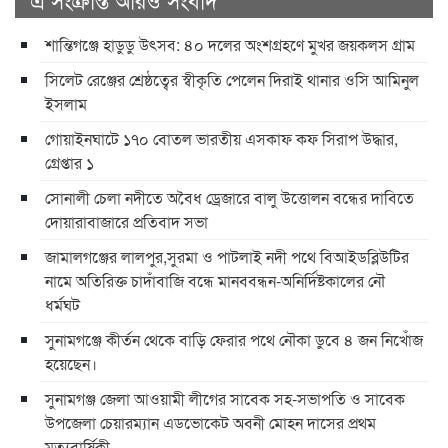
শান্তিগঞ্জে হাডুডু উৎসব: ৪০ দলের অংশগ্রহণে মুখর জয়কলস গ্রাম
সিলেট রেঞ্জের শ্রেষ্ঠত্বের স্বীকৃতি পেলেন দিরাই থানার ওসি আমিনুল
ইসলাম
গোয়াইনঘাটে ১৭০ বোতল ভারতীয় এসকাফ কফ সিরাপ উদ্ধার,
গ্রেপ্তার ১
সোনালী চেলা নদীতে অবৈধ ড্রেজারে বালু উত্তোলন বন্ধের দাবিতে
দোয়ারাবাজারে প্রতিবাদ সভা
জামালগঞ্জের লালপুর,সুরমা ও পাটলাই নদী পথে বিআইডব্লিউটির
নামে অতিরিক্ত চাদাঁবাজি বন্ধে মানববন্ধন-অনির্দিষ্টকালের নৌ
ধর্মঘট
সুনামগঞ্জে কীর্তন থেকে বাড়ি ফেরার পথে নৌকা ডুবে ৪ জন নিখোঁজ
হয়েছেন।
সুনামগঞ্জ জেলা আওয়ামী লীগের সাবেক সহ-সভাপতি ও সাবেক
উপজেলা চেয়ারম্যান এডভোকেট অবনী মোহন দাসের প্রথম
মৃত্যুবার্ষিকী