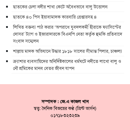
ছাতকের চেলা নদীর শাখা কেটে অবৈধভাবে বালু উত্তোলন
ছাতকে ৪০ পিস ইয়াবামাদক কারবারি গ্রেপ্তারসহ ৪
লিখিত বক্তব্য পাঠ করার ‘অপরাধে যুবদলকর্মী হীরাকে ফ্যাসিস্টের
দোসর’ ট্যাগ ও ইজারাদারকে বিএনপি নেতা কর্তৃক হুমকি প্রতিবাদে
সংবাদ সম্মেলন
শাল্লায় মাদক অভিযানে উদ্ধার ১৮১৮ সালের সীমান্ত পিলার, চাঞ্চল্য
ক্র্যাশার ব্যবসায়িদের অনির্দিষ্টকালের ধর্মঘটে নদীতে লাখো বালু ও
নৌ শ্রমিকের মানব বেতর জীবন যাপন
সম্পাদক : জে.এ কাজল খান
স্বত্ত্ব: দৈনিক বিজয়ের কণ্ঠ (প্রিন্ট ভার্সন)
০১৭১৮৩২৩২৩৯