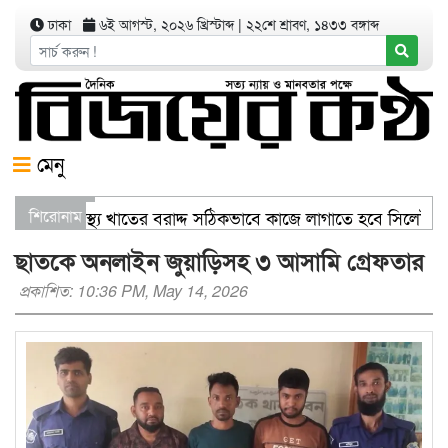
ঢাকা
৬ই আগস্ট, ২০২৬ খ্রিস্টাব্দ
|
২২শে শ্রাবণ, ১৪৩৩ বঙ্গাব্দ
মেনু
াণিজ্যমন্ত্রী স্বাস্থ্য খাতের বরাদ্দ সঠিকভাবে কাজে লাগাতে হবে সিলে
শিরোনাম
িতরণ যার যেখানে খালি জায়গা আছে, গাছ লাগান — আব্দুল কাইয়ুম চৌধ
ছাতকে অনলাইন জুয়াড়িসহ ৩ আসামি গ্রেফতার
প্রকাশিত: 10:36 PM, May 14, 2026