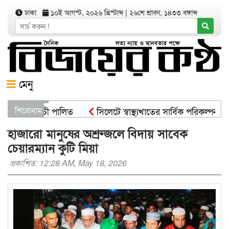
ঢাকা
১০ই আগস্ট, ২০২৬ খ্রিস্টাব্দ
|
২৬শে শ্রাবণ, ১৪৩৩ বঙ্গাব্দ
মেনু
োপণ কর্মসূচী পালিত
শিরোনাম
সিলেটে স্বাস্থ্যখাতের সার্বিক পরিকল্পনা স
ট্রমন্ত্রী
সিসিকের পাঁচ ওয়ার্ডে এক হাজার গাছের চারা বিতরণ 
হাজারো মানুষের অশ্রুজলে বিদায় সাবেক
চেয়ারম্যান কুটি মিয়া
প্রকাশিত: 12:28 AM, May 18, 2026