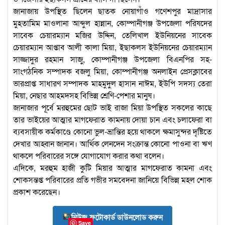
জানাজায় উপস্থিত ছিলেন ছাতক নোয়াগাঁও গণেশপুর মাদ্রাসার
মুহতামিম মাওলানা আব্দুল হান্নান, কোম্পানীগঞ্জ উপজেলা পরিষদের
সাবেক চেয়ারম্যান মজির উদ্দিন, তেলিখাল ইউনিয়নের সাবেক
চেয়ারম্যান আপ্তাব আলী কালা মিয়া, ইছাকলস ইউনিয়নের চেয়ারম্যান
সাজ্জাদুর রহমান সাজু, কোম্পানীগঞ্জ উপজেলা বিএনপির সহ-
সাংগঠনিক সম্পাদক বজলু মিয়া, কোম্পানীগঞ্জ অনলাইন প্রেসক্লাবের
ভারপ্রাপ্ত সাধারণ সম্পাদক মাহমুদুল হাসান নাঈম, ইউপি সদস্য তেরা
মিয়া, নেছার আহমদসহ বিভিন্ন শ্রেণি-পেশার মানুষ।
জানাজার পূর্বে মরহুমের ছোট ভাই রাজা মিয়া উপস্থিত সকলের কাছে
তার ভাইয়ের আত্মার মাগফেরাত কামনায় দোয়া চান এবং চলাফেরা বা
ব্যবসায়ীক কর্মকাণ্ডে কোনো ভুল-ভ্রান্তির হয়ে থাকলে ক্ষমাসুন্দর দৃষ্টিতে
দেখার আহ্বান জানান। আর্থিক লেনদেন সংক্রান্ত কোনো পাওনা বা ঋণ
থাকলে পরিবারের সঙ্গে যোগাযোগ করার কথা বলেন।
এদিকে, মরহুম হাজী কুটি মিয়ার আত্মার মাগফেরাত কামনা এবং
শোকসন্তপ্ত পরিবারের প্রতি গভীর সমবেদনা জানিয়ে বিভিন্ন মহল শোক
প্রকাশ করেছেন।
নিউজ ফটোকার্ড ডাউনলোড করুন
Save