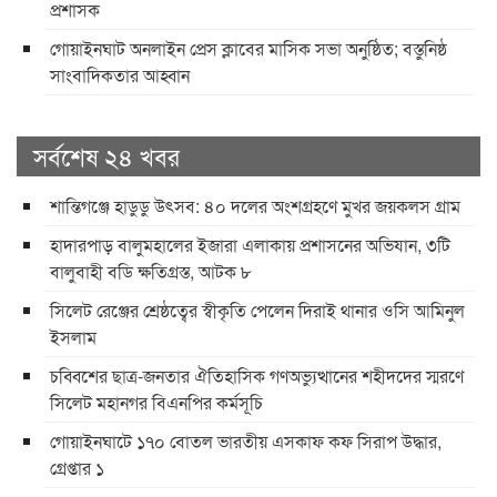
প্রশাসক
​গোয়াইনঘাট অনলাইন প্রেস ক্লাবের মাসিক সভা অনুষ্ঠিত; বস্তুনিষ্ঠ
সাংবাদিকতার আহ্বান
সর্বশেষ ২৪ খবর
শান্তিগঞ্জে হাডুডু উৎসব: ৪০ দলের অংশগ্রহণে মুখর জয়কলস গ্রাম
হাদারপাড় বালুমহালের ইজারা এলাকায় প্রশাসনের অভিযান, ৩টি
বালুবাহী বডি ক্ষতিগ্রস্ত, আটক ৮
সিলেট রেঞ্জের শ্রেষ্ঠত্বের স্বীকৃতি পেলেন দিরাই থানার ওসি আমিনুল
ইসলাম
চব্বিশের ছাত্র-জনতার ঐতিহাসিক গণঅভ্যুত্থানের শহীদদের স্মরণে
সিলেট মহানগর বিএনপির কর্মসূচি
গোয়াইনঘাটে ১৭০ বোতল ভারতীয় এসকাফ কফ সিরাপ উদ্ধার,
গ্রেপ্তার ১