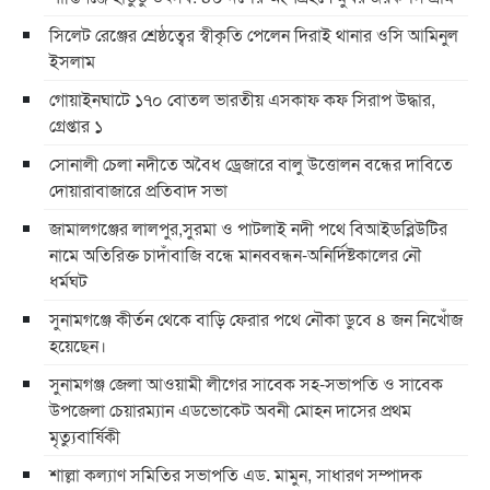
সিলেট রেঞ্জের শ্রেষ্ঠত্বের স্বীকৃতি পেলেন দিরাই থানার ওসি আমিনুল
ইসলাম
গোয়াইনঘাটে ১৭০ বোতল ভারতীয় এসকাফ কফ সিরাপ উদ্ধার,
গ্রেপ্তার ১
সোনালী চেলা নদীতে অবৈধ ড্রেজারে বালু উত্তোলন বন্ধের দাবিতে
দোয়ারাবাজারে প্রতিবাদ সভা
জামালগঞ্জের লালপুর,সুরমা ও পাটলাই নদী পথে বিআইডব্লিউটির
নামে অতিরিক্ত চাদাঁবাজি বন্ধে মানববন্ধন-অনির্দিষ্টকালের নৌ
ধর্মঘট
সুনামগঞ্জে কীর্তন থেকে বাড়ি ফেরার পথে নৌকা ডুবে ৪ জন নিখোঁজ
হয়েছেন।
সুনামগঞ্জ জেলা আওয়ামী লীগের সাবেক সহ-সভাপতি ও সাবেক
উপজেলা চেয়ারম্যান এডভোকেট অবনী মোহন দাসের প্রথম
মৃত্যুবার্ষিকী
শাল্লা কল্যাণ সমিতির সভাপতি এড. মামুন, সাধারণ সম্পাদক