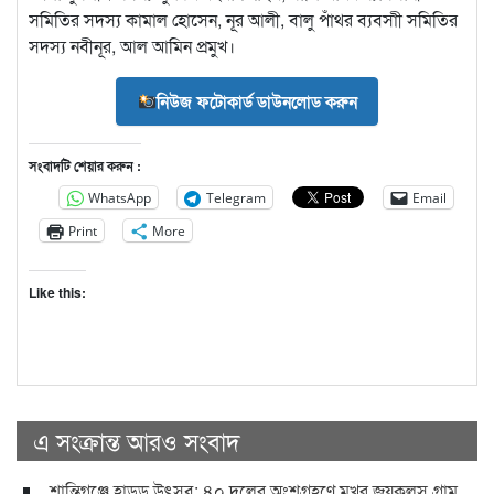
সমিতির সদস্য কামাল হোসেন, নূর আলী, বালু পাঁথর ব্যবসাী সমিতির
সদস্য নবীনূর, আল আমিন প্রমুখ।
নিউজ ফটোকার্ড ডাউনলোড করুন
সংবাদটি শেয়ার করুন :
WhatsApp
Telegram
Email
Print
More
Like this:
এ সংক্রান্ত আরও সংবাদ
শান্তিগঞ্জে হাডুডু উৎসব: ৪০ দলের অংশগ্রহণে মুখর জয়কলস গ্রাম