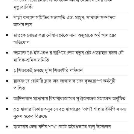
মৃত্যুবার্ষিকী
শাল্লা কল্যাণ সমিতির সভাপতি এড. মামুন, সাধারণ সম্পাদক
অশেষ দাস
ছাতকে নোঙর করা নৌযান থেকে নানা অজুহাতে অর্থ আদায়ের
অভিযোগ
জামালগঞ্জে ইউএনও’র ছাপিয়ে দেয়া নতুন রেট প্রত্যাহার করল নৌ
মালিক-শ্রমিক সমিতি
১ শিক্ষকেই চলছে দু’শ শিক্ষার্থীর পাঠদান!
রাজনগরে রোটারি ক্লাব অব জালালাবাদের বৃক্ষরোপণ কর্মসূচী
পালিত
আদিনাবাদ মাদ্রাসায় বিয়ানীবাজারের সুধীজনদের সমাবেশ অনুষ্ঠিত
৫০ হাজার টাকার অনুদানে ২০ হাজারের ‘ভাগ’! শাল্লায় ইউপি সদস্য
নুরুল হকের বিরুদ্ধে
ছাতকের চেলা নদীর শাখা কেটে অবৈধভাবে বালু উত্তোলন