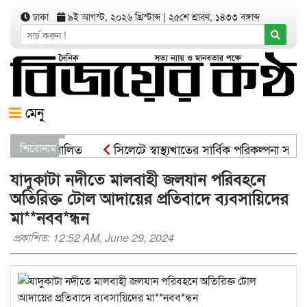
ঢাকা
৯ই আগস্ট, ২০২৬ খ্রিস্টাব্দ
|
২৫শে শ্রাবণ, ১৪৩৩ বঙ্গাব্দ
মেনু
 কর্মসূচী পালিত
শিরোনাম
সিলেটে স্বাস্থ্যখাতের সার্বিক পরিকল্পনা সভায়
মন্ত্রী
সিসিকের পাঁচ ওয়ার্ডে এক হাজার গাছের চারা বিতরণ যার
যাদুকাটা নদীতে মালবাহী জলযান পরিবহনে
অতিরিক্ত টোল আদায়ের প্রতিবাদে ব্যবসায়িদের
মা**নবব*ন্ধন
প্রকাশিত: 12:52 AM, June 29, 2024