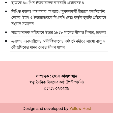
ছাতকে ৪০ পিস ইয়াবামাদক কারবারি গ্রেপ্তারসহ ৪
লিখিত বক্তব্য পাঠ করার ‘অপরাধে যুবদলকর্মী হীরাকে ফ্যাসিস্টের
দোসর’ ট্যাগ ও ইজারাদারকে বিএনপি নেতা কর্তৃক হুমকি প্রতিবাদে
সংবাদ সম্মেলন
শাল্লায় মাদক অভিযানে উদ্ধার ১৮১৮ সালের সীমান্ত পিলার, চাঞ্চল্য
ক্র্যাশার ব্যবসায়িদের অনির্দিষ্টকালের ধর্মঘটে নদীতে লাখো বালু ও
নৌ শ্রমিকের মানব বেতর জীবন যাপন
সম্পাদক : জে.এ কাজল খান
স্বত্ত্ব: দৈনিক বিজয়ের কণ্ঠ (প্রিন্ট ভার্সন)
০১৭১৮৩২৩২৩৯
Design and developed by
Yellow Host