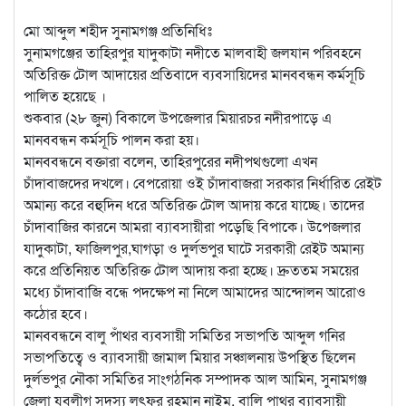
মো আব্দুল শহীদ সুনামগঞ্জ প্রতিনিধিঃ
সুনামগঞ্জের তাহিরপুর যাদুকাটা নদীতে মালবাহী জলযান পরিবহনে
অতিরিক্ত টোল আদায়ের প্রতিবাদে ব্যবসায়িদের মানববন্ধন কর্মসূচি
পালিত হয়েছে ।
শুকবার (২৮ জুন) বিকালে উপজেলার মিয়ারচর নদীরপাড়ে এ
মানববন্ধন কর্মসূচি পালন করা হয়।
মানববন্ধনে বক্তারা বলেন, তাহিরপুরের নদীপথগুলো এখন
চাঁদাবাজদের দখলে। বেপরোয়া ওই চাঁদাবাজরা সরকার নির্ধারিত রেইট
অমান্য করে বহুদিন ধরে অতিরিক্ত টোল আদায় করে যাচ্ছে। তাদের
চাঁদাবাজির কারনে আমরা ব্যাবসায়ীরা পড়েছি বিপাকে। উপেজলার
যাদুকাটা, ফাজিলপুর,ঘাগড়া ও দুর্লভপুর ঘাটে সরকারী রেইট অমান্য
করে প্রতিনিয়ত অতিরিক্ত টোল আদায় করা হচ্ছে। দ্রুততম সময়ের
মধ্যে চাঁদাবাজি বন্ধে পদক্ষেপ না নিলে আমাদের আন্দোলন আরোও
কঠোর হবে।
মানববন্ধনে বালু পাঁথর ব্যবসায়ী সমিতির সভাপতি আব্দুল গনির
সভাপতিত্বে ও ব্যাবসায়ী জামাল মিয়ার সঞ্চালনায় উপস্থিত ছিলেন
দুর্লভপুর নৌকা সমিতির সাংগঠনিক সম্পাদক আল আমিন, সুনামগঞ্জ
জেলা যুবলীগ সদস্য লুৎফর রহমান নাইম, বালি পাথর ব্যাবসায়ী