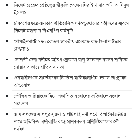
সিলেট রেঞ্জের শ্রেষ্ঠত্বের স্বীকৃতি পেলেন দিরাই থানার ওসি আমিনুল
ইসলাম
চব্বিশের ছাত্র-জনতার ঐতিহাসিক গণঅভ্যুত্থানের শহীদদের স্মরণে
সিলেট মহানগর বিএনপির কর্মসূচি
গোয়াইনঘাটে ১৭০ বোতল ভারতীয় এসকাফ কফ সিরাপ উদ্ধার,
গ্রেপ্তার ১
সোনালী চেলা নদীতে অবৈধ ড্রেজারে বালু উত্তোলন বন্ধের দাবিতে
দোয়ারাবাজারে প্রতিবাদ সভা
ওসমানীনগরে সার্ভেয়ারের নির্দেশে মালিকানাধীন দেয়াল ভাংচুরের
অভিযোগ
স্টেলিন তারিয়াংকে নিয়ে প্রকাশিত সংবাদের প্রতিবাদে সংবাদ
সম্মেলন
জামালগঞ্জের লালপুর,সুরমা ও পাটলাই নদী পথে বিআইডব্লিউটির
নামে অতিরিক্ত চাদাঁবাজি বন্ধে মানববন্ধন-অনির্দিষ্টকালের নৌ
ধর্মঘট