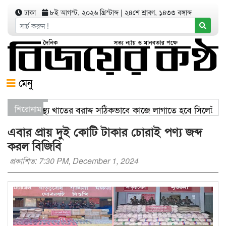
ঢাকা
৮ই আগস্ট, ২০২৬ খ্রিস্টাব্দ
|
২৪শে শ্রাবণ, ১৪৩৩ বঙ্গাব্দ
মেনু
াণিজ্যমন্ত্রী স্বাস্থ্য খাতের বরাদ্দ সঠিকভাবে কাজে লাগাতে হবে সিলেট
শিরোনাম
িতরণ যার যেখানে খালি জায়গা আছে, গাছ লাগান — আব্দুল কাইয়ুম চৌধ
এবার প্রায় দুই কোটি টাকার চোরাই পণ্য জব্দ
করল বিজিবি
প্রকাশিত: 7:30 PM, December 1, 2024