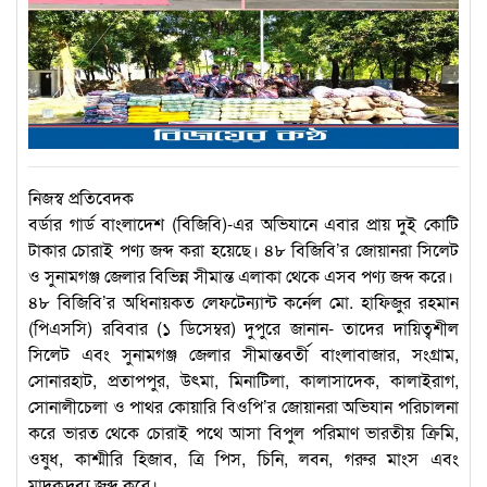
নিজস্ব প্রতিবেদক
বর্ডার গার্ড বাংলাদেশ (বিজিবি)-এর অভিযানে এবার প্রায় দুই কোটি
টাকার চোরাই পণ্য জব্দ করা হয়েছে। ৪৮ বিজিবি’র জোয়ানরা সিলেট
ও সুনামগঞ্জ জেলার বিভিন্ন সীমান্ত এলাকা থেকে এসব পণ্য জব্দ করে।
৪৮ বিজিবি’র অধিনায়কত লেফটেন্যান্ট কর্নেল মো. হাফিজুর রহমান
(পিএসসি) রবিবার (১ ডিসেম্বর) দুপুরে জানান- তাদের দায়িত্বশীল
সিলেট এবং সুনামগঞ্জ জেলার সীমান্তবর্তী বাংলাবাজার, সংগ্রাম,
সোনারহাট, প্রতাপপুর, উৎমা, মিনাটিলা, কালাসাদেক, কালাইরাগ,
সোনালীচেলা ও পাথর কোয়ারি বিওপি’র জোয়ানরা অভিযান পরিচালনা
করে ভারত থেকে চোরাই পথে আসা বিপুল পরিমাণ ভারতীয় ক্রিমি,
ওষুধ, কাশ্মীরি হিজাব, ত্রি পিস, চিনি, লবন, গরুর মাংস এবং
মাদকদ্রব্য জব্দ করে।