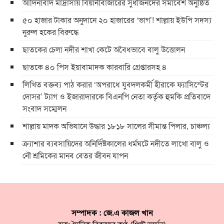
আদিনাবাদ মাদ্রাসায় বিয়ানীবাজারের সুধীজনদের সমাবেশ অনুষ্ঠিত
৫০ হাজার টাকার অনুদানে ২০ হাজারের ‘ভাগ’! শাল্লায় ইউপি সদস্য
নুরুল হকের বিরুদ্ধে
ছাতকের চেলা নদীর শাখা কেটে অবৈধভাবে বালু উত্তোলন
ছাতকে ৪০ পিস ইয়াবামাদক কারবারি গ্রেপ্তারসহ ৪
লিখিত বক্তব্য পাঠ করার ‘অপরাধে যুবদলকর্মী হীরাকে ফ্যাসিস্টের
দোসর’ ট্যাগ ও ইজারাদারকে বিএনপি নেতা কর্তৃক হুমকি প্রতিবাদে
সংবাদ সম্মেলন
শাল্লায় মাদক অভিযানে উদ্ধার ১৮১৮ সালের সীমান্ত পিলার, চাঞ্চল্য
ক্র্যাশার ব্যবসায়িদের অনির্দিষ্টকালের ধর্মঘটে নদীতে লাখো বালু ও
নৌ শ্রমিকের মানব বেতর জীবন যাপন
সম্পাদক : জে.এ কাজল খান