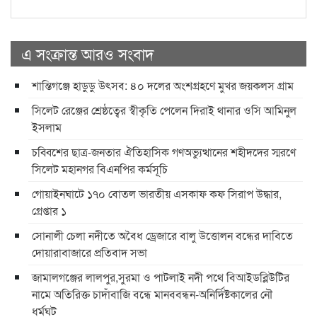
এ সংক্রান্ত আরও সংবাদ
শান্তিগঞ্জে হাডুডু উৎসব: ৪০ দলের অংশগ্রহণে মুখর জয়কলস গ্রাম
সিলেট রেঞ্জের শ্রেষ্ঠত্বের স্বীকৃতি পেলেন দিরাই থানার ওসি আমিনুল
ইসলাম
চব্বিশের ছাত্র-জনতার ঐতিহাসিক গণঅভ্যুত্থানের শহীদদের স্মরণে
সিলেট মহানগর বিএনপির কর্মসূচি
গোয়াইনঘাটে ১৭০ বোতল ভারতীয় এসকাফ কফ সিরাপ উদ্ধার,
গ্রেপ্তার ১
সোনালী চেলা নদীতে অবৈধ ড্রেজারে বালু উত্তোলন বন্ধের দাবিতে
দোয়ারাবাজারে প্রতিবাদ সভা
জামালগঞ্জের লালপুর,সুরমা ও পাটলাই নদী পথে বিআইডব্লিউটির
নামে অতিরিক্ত চাদাঁবাজি বন্ধে মানববন্ধন-অনির্দিষ্টকালের নৌ
ধর্মঘট