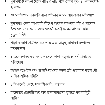
সুনামগঞ্জে কীর্তন থেকে বাড়ি ফেরার পথে নৌকা ডুবে ৪ জন নিখোঁজ
হয়েছেন।
ওসমানীনগরে সরকারি রাস্তা প্রতিবন্ধকতার পায়তারার অভিযোগ
সুনামগঞ্জ জেলা আওয়ামী লীগের সাবেক সহ-সভাপতি ও সাবেক
উপজেলা চেয়ারম্যান এডভোকেট অবনী মোহন দাসের প্রথম
মৃত্যুবার্ষিকী
শাল্লা কল্যাণ সমিতির সভাপতি এড. মামুন, সাধারণ সম্পাদক
অশেষ দাস
ছাতকে নোঙর করা নৌযান থেকে নানা অজুহাতে অর্থ আদায়ের
অভিযোগ
জামালগঞ্জে ইউএনও’র ছাপিয়ে দেয়া নতুন রেট প্রত্যাহার করল নৌ
মালিক-শ্রমিক সমিতি
১ শিক্ষকেই চলছে দু’শ শিক্ষার্থীর পাঠদান!
রাজনগরে রোটারি ক্লাব অব জালালাবাদের বৃক্ষরোপণ কর্মসূচী
পালিত