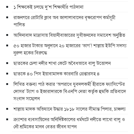
১ শিক্ষকেই চলছে দু’শ শিক্ষার্থীর পাঠদান!
রাজনগরে রোটারি ক্লাব অব জালালাবাদের বৃক্ষরোপণ কর্মসূচী
পালিত
আদিনাবাদ মাদ্রাসায় বিয়ানীবাজারের সুধীজনদের সমাবেশ অনুষ্ঠিত
৫০ হাজার টাকার অনুদানে ২০ হাজারের ‘ভাগ’! শাল্লায় ইউপি সদস্য
নুরুল হকের বিরুদ্ধে
ছাতকের চেলা নদীর শাখা কেটে অবৈধভাবে বালু উত্তোলন
ছাতকে ৪০ পিস ইয়াবামাদক কারবারি গ্রেপ্তারসহ ৪
লিখিত বক্তব্য পাঠ করার ‘অপরাধে যুবদলকর্মী হীরাকে ফ্যাসিস্টের
দোসর’ ট্যাগ ও ইজারাদারকে বিএনপি নেতা কর্তৃক হুমকি প্রতিবাদে
সংবাদ সম্মেলন
শাল্লায় মাদক অভিযানে উদ্ধার ১৮১৮ সালের সীমান্ত পিলার, চাঞ্চল্য
ক্র্যাশার ব্যবসায়িদের অনির্দিষ্টকালের ধর্মঘটে নদীতে লাখো বালু ও
নৌ শ্রমিকের মানব বেতর জীবন যাপন