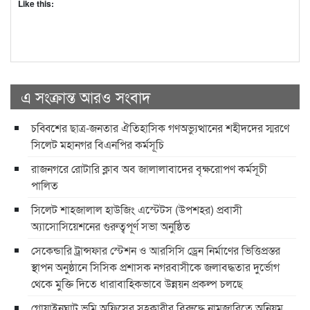
Like this:
এ সংক্রান্ত আরও সংবাদ
চব্বিশের ছাত্র-জনতার ঐতিহাসিক গণঅভ্যুত্থানের শহীদদের স্মরণে
সিলেট মহানগর বিএনপির কর্মসূচি
রাজনগরে রোটারি ক্লাব অব জালালাবাদের বৃক্ষরোপণ কর্মসূচী
পালিত
সিলেট শাহজালাল হাউজিং এস্টেটস (উপশহর) প্রবাসী
অ্যাসোসিয়েশনের গুরুত্বপূর্ণ সভা অনুষ্ঠিত
সেকেন্ডারি ট্রান্সফার স্টেশন ও আরসিসি ড্রেন নির্মাণের ভিত্তিপ্রস্তর
স্থাপন অনুষ্ঠানে সিসিক প্রশাসক নগরবাসীকে জলাবদ্ধতার দুর্ভোগ
থেকে মুক্তি দিতে ধারাবাহিকভাবে উন্নয়ন প্রকল্প চলছে
গোয়াইনঘাট ভূমি অফিসের সহকারীর বিরুদ্ধে নামজারিতে অনিয়ম