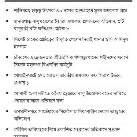
শান্তিগঞ্জে হাডুডু উৎসব: ৪০ দলের অংশগ্রহণে মুখর জয়কলস গ্রাম
হাদারপাড় বালুমহালের ইজারা এলাকায় প্রশাসনের অভিযান, ৩টি
বালুবাহী বডি ক্ষতিগ্রস্ত, আটক ৮
সিলেট রেঞ্জের শ্রেষ্ঠত্বের স্বীকৃতি পেলেন দিরাই থানার ওসি আমিনুল
ইসলাম
চব্বিশের ছাত্র-জনতার ঐতিহাসিক গণঅভ্যুত্থানের শহীদদের স্মরণে
সিলেট মহানগর বিএনপির কর্মসূচি
গোয়াইনঘাটে ১৭০ বোতল ভারতীয় এসকাফ কফ সিরাপ উদ্ধার,
গ্রেপ্তার ১
সোনালী চেলা নদীতে অবৈধ ড্রেজারে বালু উত্তোলন বন্ধের দাবিতে
দোয়ারাবাজারে প্রতিবাদ সভা
ওসমানীনগরে সার্ভেয়ারের নির্দেশে মালিকানাধীন দেয়াল ভাংচুরের
অভিযোগ
স্টেলিন তারিয়াংকে নিয়ে প্রকাশিত সংবাদের প্রতিবাদে সংবাদ
সম্মেলন