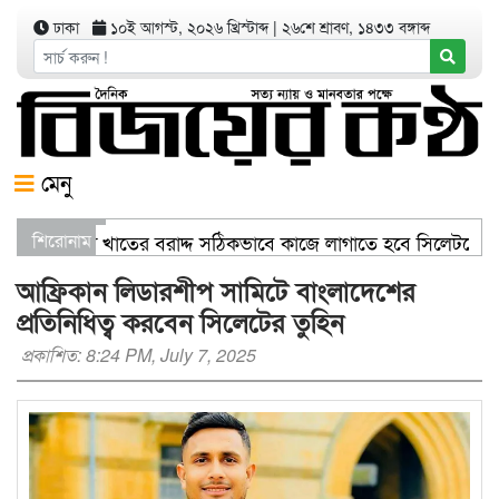
ঢাকা
১০ই আগস্ট, ২০২৬ খ্রিস্টাব্দ
|
২৬শে শ্রাবণ, ১৪৩৩ বঙ্গাব্দ
মেনু
জ্যমন্ত্রী স্বাস্থ্য খাতের বরাদ্দ সঠিকভাবে কাজে লাগাতে হবে সিলেটকে 
শিরোনাম
ণ যার যেখানে খালি জায়গা আছে, গাছ লাগান — আব্দুল কাইয়ুম চৌধুরী
আফ্রিকান লিডারশীপ সামিটে বাংলাদেশের
প্রতিনিধিত্ব করবেন সিলেটের তুহিন
প্রকাশিত: 8:24 PM, July 7, 2025