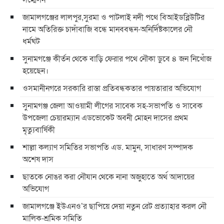
জামালগঞ্জের লালপুর,সুরমা ও পাটলাই নদী পথে বিআইডব্লিউটির
নামে অতিরিক্ত চাদাঁবাজি বন্ধে মানববন্ধন-অনির্দিষ্টকালের নৌ
ধর্মঘট
সুনামগঞ্জে কীর্তন থেকে বাড়ি ফেরার পথে নৌকা ডুবে ৪ জন নিখোঁজ
হয়েছেন।
ওসমানীনগরে সরকারি রাস্তা প্রতিবন্ধকতার পায়তারার অভিযোগ
সুনামগঞ্জ জেলা আওয়ামী লীগের সাবেক সহ-সভাপতি ও সাবেক
উপজেলা চেয়ারম্যান এডভোকেট অবনী মোহন দাসের প্রথম
মৃত্যুবার্ষিকী
শাল্লা কল্যাণ সমিতির সভাপতি এড. মামুন, সাধারণ সম্পাদক
অশেষ দাস
ছাতকে নোঙর করা নৌযান থেকে নানা অজুহাতে অর্থ আদায়ের
অভিযোগ
জামালগঞ্জে ইউএনও’র ছাপিয়ে দেয়া নতুন রেট প্রত্যাহার করল নৌ
মালিক-শ্রমিক সমিতি