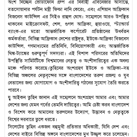
অংশ নিচ্ছেন ভোডাফোন গ্রুপ এর নির্বাহী এবিনেজার আসান্তে,
বতসোয়ানার পর্যটন মন্ত্রী ফিল্ডা নানি কেরেং, এবং এশিয়ান আফ্রিকান
বিজনেস কাউন্সিল এর সিইও রাহুল ঘোষ। সম্মেলনে আরও উপস্থিত
থাকবেন মাইক্রোসফট, শেল, গুগল আফ্রিকা, হুয়াওয়ে, স্ট্যান্ডার্ড
ব্যাংক-এর মতো আন্তর্জাতিক কর্পোরেট প্রতিষ্ঠানের ঊর্ধ্বতন
কর্মকর্তারা, বিভিন্ন আফ্রিকান দেশের রাষ্ট্রদূত, ইউকে-আফ্রিকা বিজনেস
কাউন্সিল, গণমাধ্যমের প্রতিনিধি, বিনিয়োগকারী এবং আন্তর্জাতিক
থিঙ্ক-ট্যাঙ্কের গুরুত্বপূর্ণ সদস্যরা। এই বিশাল পরিসরের অতিথিদের
উপস্থিতি সামিটটিকে বিশ্বমানের নেতৃত্ব ও অংশীদারিত্বের এক অনন্য
মঞ্চে পরিণত করেছে।তুহিনের অংশগ্রহণ ইউকে ও আফ্রিকা–সহ
বিভিন্ন অঞ্চলের নেতৃবৃন্দের সঙ্গে বাংলাদেশের তরুণ প্রজন্ম ও যুব
নেতাদের জন্য যোগাযোগ ও অংশীদারিত্ব গঠনের সুযোগ তৈরি করতে
পারবে।
য্বু আইকন তুহিন জানান এই সম্মেলনে অংশগ্রহণ আমার এবং আমার
দেশের জন্য যেমন গর্বের তেমনি দায়িত্বের। আমি চেষ্টা করব বাংলাদেশ
ও বিশেষ করে আমাদের তরুণদের উদ্যোগ, উদ্ভাবন ও নেতৃত্বকে
বিশ্বের দরবারে তুলে ধরতে।
সিলেটের তুহিন একজন বহুমুখী প্রতিভার অধিকারী, যিনি দেশ এবং
দেশের বাইরে বিভিন্ন অঙ্গনে বাংলাদেশের মুখ উজ্জ্বল করে চলেছেন।