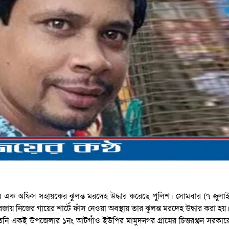
ালয়ের এক অফিস সহায়কের ঝুলন্ত মরদেহ উদ্ধার করেছে পুলিশ। সোমবার (৭ জুলা
নিজের গায়ের শার্টে ফাঁস নেওয়া অবস্থায় তার ঝুলন্ত মরদেহ উদ্ধার করা হয়
ি একই উপজেলার ১নং আটগাঁও ইউপির মামুদনগর গ্রামের চিত্তরঞ্জন সরকার