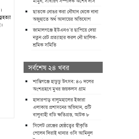
মামুন, সাধারণ সম্পাদক অশেষ দাস
া।
ছাতকে নোঙর করা নৌযান থেকে নানা
মহত্যা
অজুহাতে অর্থ আদায়ের অভিযোগ
ে।
জামালগঞ্জে ইউএনও’র ছাপিয়ে দেয়া
নতুন রেট প্রত্যাহার করল নৌ মালিক-
শ্রমিক সমিতি
সর্বশেষ ২৪ খবর
শান্তিগঞ্জে হাডুডু উৎসব: ৪০ দলের
অংশগ্রহণে মুখর জয়কলস গ্রাম
হাদারপাড় বালুমহালের ইজারা
এলাকায় প্রশাসনের অভিযান, ৩টি
বালুবাহী বডি ক্ষতিগ্রস্ত, আটক ৮
সিলেট রেঞ্জের শ্রেষ্ঠত্বের স্বীকৃতি
পেলেন দিরাই থানার ওসি আমিনুল