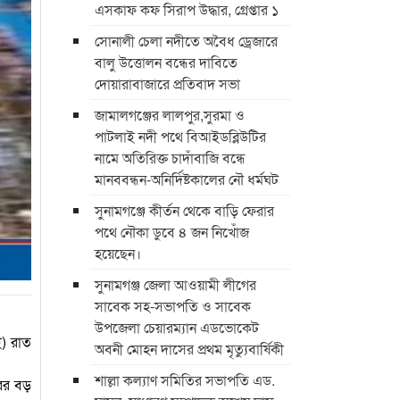
এসকাফ কফ সিরাপ উদ্ধার, গ্রেপ্তার ১
সোনালী চেলা নদীতে অবৈধ ড্রেজারে
বালু উত্তোলন বন্ধের দাবিতে
দোয়ারাবাজারে প্রতিবাদ সভা
জামালগঞ্জের লালপুর,সুরমা ও
পাটলাই নদী পথে বিআইডব্লিউটির
নামে অতিরিক্ত চাদাঁবাজি বন্ধে
মানববন্ধন-অনির্দিষ্টকালের নৌ ধর্মঘট
সুনামগঞ্জে কীর্তন থেকে বাড়ি ফেরার
পথে নৌকা ডুবে ৪ জন নিখোঁজ
হয়েছেন।
সুনামগঞ্জ জেলা আওয়ামী লীগের
সাবেক সহ-সভাপতি ও সাবেক
উপজেলা চেয়ারম্যান এডভোকেট
ই) রাত
অবনী মোহন দাসের প্রথম মৃত্যুবার্ষিকী
।
শাল্লা কল্যাণ সমিতির সভাপতি এড.
ের বড়