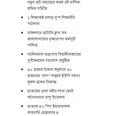
নতুন রেট প্রত্যাহার করল নৌ মালিক-
শ্রমিক সমিতি
১ শিক্ষকেই চলছে দু’শ শিক্ষার্থীর
পাঠদান!
রাজনগরে রোটারি ক্লাব অব
জালালাবাদের বৃক্ষরোপণ কর্মসূচী
পালিত
আদিনাবাদ মাদ্রাসায় বিয়ানীবাজারের
সুধীজনদের সমাবেশ অনুষ্ঠিত
৫০ হাজার টাকার অনুদানে ২০
হাজারের ‘ভাগ’! শাল্লায় ইউপি সদস্য
নুরুল হকের বিরুদ্ধে
ছাতকের চেলা নদীর শাখা কেটে
অবৈধভাবে বালু উত্তোলন
ছাতকে ৪০ পিস ইয়াবামাদক
কারবারি গ্রেপ্তারসহ ৪