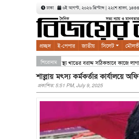
ঢাকা
৬ই আগস্ট, ২০২৬ খ্রিস্টাব্দ
|
২২শে শ্রাবণ, ১৪৩৩ ব
প্রচ্ছদ
ই-পেপার
জাতীয়
সিলেট
মৌলভ
কল্পনা সভায় বাণিজ্যমন্ত্রী স্বাস্থ্য খাতের বরাদ্দ সঠিকভাবে কাজে লা
শিরোনাম
শাল্লায় মৎস্য কর্মকর্তার কার্যালয়ে অ
প্রকাশিত: 5:51 PM, July 9, 2025