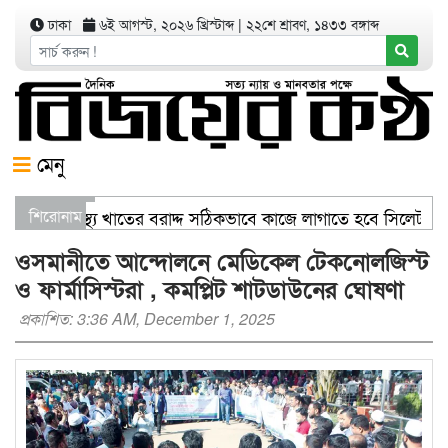
ঢাকা
৬ই আগস্ট, ২০২৬ খ্রিস্টাব্দ
|
২২শে শ্রাবণ, ১৪৩৩ বঙ্গাব্দ
মেনু
ণিজ্যমন্ত্রী স্বাস্থ্য খাতের বরাদ্দ সঠিকভাবে কাজে লাগাতে হবে সিলেটক
শিরোনাম
তরণ যার যেখানে খালি জায়গা আছে, গাছ লাগান — আব্দুল কাইয়ুম চৌধু
ওসমানীতে আন্দোলনে মেডিকেল টেকনোলজিস্ট
ও ফার্মাসিস্টরা , কমপ্লিট শাটডাউনের ঘোষণা
প্রকাশিত: 3:36 AM, December 1, 2025