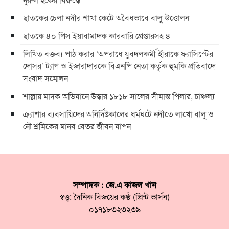
ছাতকের চেলা নদীর শাখা কেটে অবৈধভাবে বালু উত্তোলন
ছাতকে ৪০ পিস ইয়াবামাদক কারবারি গ্রেপ্তারসহ ৪
লিখিত বক্তব্য পাঠ করার ‘অপরাধে যুবদলকর্মী হীরাকে ফ্যাসিস্টের
দোসর’ ট্যাগ ও ইজারাদারকে বিএনপি নেতা কর্তৃক হুমকি প্রতিবাদে
সংবাদ সম্মেলন
শাল্লায় মাদক অভিযানে উদ্ধার ১৮১৮ সালের সীমান্ত পিলার, চাঞ্চল্য
ক্র্যাশার ব্যবসায়িদের অনির্দিষ্টকালের ধর্মঘটে নদীতে লাখো বালু ও
নৌ শ্রমিকের মানব বেতর জীবন যাপন
সম্পাদক : জে.এ কাজল খান
স্বত্ত্ব: দৈনিক বিজয়ের কণ্ঠ (প্রিন্ট ভার্সন)
০১৭১৮৩২৩২৩৯