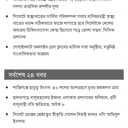
সদস্য তাহসিনা রুশদীর লুনা
সিলেটে স্বাস্থ্যখাতের সার্বিক পরিকল্পনা সভায় বাণিজ্যমন্ত্রী স্বাস্থ্য
খাতের বরাদ্দ সঠিকভাবে কাজে লাগাতে হবে সিলেটকে দেশের
অন্যতম চিকিৎসাসেবা কেন্দ্র হিসেবে গড়ে তোলা সম্ভব: সিসিক
প্রশাসক
​গোয়াইনঘাট অনলাইন প্রেস ক্লাবের মাসিক সভা অনুষ্ঠিত; বস্তুনিষ্ঠ
সাংবাদিকতার আহ্বান
সর্বশেষ ২৪ খবর
শান্তিগঞ্জে হাডুডু উৎসব: ৪০ দলের অংশগ্রহণে মুখর জয়কলস গ্রাম
হাদারপাড় বালুমহালের ইজারা এলাকায় প্রশাসনের অভিযান, ৩টি
বালুবাহী বডি ক্ষতিগ্রস্ত, আটক ৮
সিলেট রেঞ্জের শ্রেষ্ঠত্বের স্বীকৃতি পেলেন দিরাই থানার ওসি আমিনুল
ইসলাম