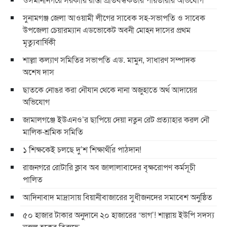
সুনামগঞ্জ জেলা আওয়ামী লীগের সাবেক সহ-সভাপতি ও সাবেক
উপজেলা চেয়ারম্যান এডভোকেট অবনী মোহন দাসের প্রথম
মৃত্যুবার্ষিকী
শাল্লা কল্যাণ সমিতির সভাপতি এড. মামুন, সাধারণ সম্পাদক
অশেষ দাস
ছাতকে নোঙর করা নৌযান থেকে নানা অজুহাতে অর্থ আদায়ের
অভিযোগ
জামালগঞ্জে ইউএনও’র ছাপিয়ে দেয়া নতুন রেট প্রত্যাহার করল নৌ
মালিক-শ্রমিক সমিতি
১ শিক্ষকেই চলছে দু’শ শিক্ষার্থীর পাঠদান!
রাজনগরে রোটারি ক্লাব অব জালালাবাদের বৃক্ষরোপণ কর্মসূচী
পালিত
আদিনাবাদ মাদ্রাসায় বিয়ানীবাজারের সুধীজনদের সমাবেশ অনুষ্ঠিত
৫০ হাজার টাকার অনুদানে ২০ হাজারের ‘ভাগ’! শাল্লায় ইউপি সদস্য
নুরুল হকের বিরুদ্ধে