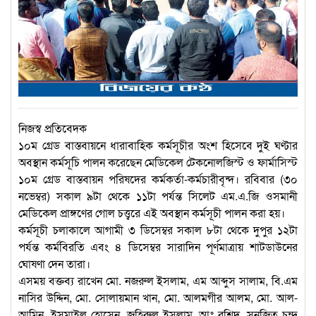
নিজস্ব প্রতিবেদক
১০ম গ্রেড বাস্তবায়নে ধারাবাহিক কর্মসূচীর অংশ হিসেবে দুই ঘণ্টার
অবস্থান কর্মসূচি পালন করেছেন মেডিকেল টেকনোলজিস্ট ও ফার্মাসিস্ট
১০ম গ্রেড বাস্তবায়ন পরিষদের কর্মকর্তা-কর্মচারীবৃন্দ। রবিবার (৩০
নভেম্বর) সকাল ৯টা থেকে ১১টা পর্যন্ত সিলেট এম.এ.জি ওসমানী
মেডিকেল প্রাঙ্গণের গোল চত্ত্বরে এই অবস্থান কর্মসূচী পালন করা হয়।
কর্মসূচী চলাকালে আগামী ৩ ডিসেম্বর সকাল ৮টা থেকে দুপুর ১২টা
পর্যন্ত কর্মবিরতি এবং ৪ ডিসেম্বর সারাদিন পূর্ণমাত্রায় শাটডাউনের
ঘোষণা দেন তারা।
এসময় বক্তব্য রাখেন মো. নজরুল ইসলাম, এম আব্দুস সালাম, বি.এম
নাসির উদ্দিন, মো. সোলায়মান খান, মো. আলমগীর আলম, মো. আল-
আমিন, ইসমাইল হোসেন, জহিরুল ইসলাম, আঃ রশিদ, সনজিত চন্দ্র