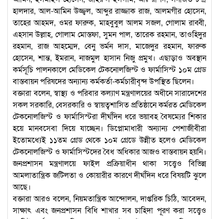
হালদার, আল-আমিন উজ্জ্বল, আব্দুর রাজ্জাক রাজ, আলমগীর হোসেন,
তাহের আহমদ, ওমর ফারুক, মাহবুবুল আলম সজল, গোলাম রাব্বী,
এহসান উল্লাহ, গোলাম মোস্তফা, সুমন পাল, তারেক রহমান, তাওহিদুর
রহমান, রাজ আহম্মেদ, বেনু ভর্মন দাস, মাজেদুর রহমান, ফারুক
হোসেন, শান্ত, ইমরান, নাজমুল হাসান নিজু প্রমুখ। এছাড়াও অবস্থান
কর্মসূচি পালনকালে মেডিকেল টেকনোলজিস্ট ও ফার্মাসিস্ট ১০ম গ্রেড
বাস্তবায়ন পরিষদের অন্যান্য কর্মকর্তা-কর্মচারীবৃন্দ উপস্থিত ছিলেন।
বক্তারা বলেন, স্বাস্থ্য ও পরিবার কল্যাণ মন্ত্রণালয়ের অধীনে সারাদেশের
সকল সরকারি, বেসরকারি ও স্বায়ত্বশাসিত প্রতিষ্ঠানে কর্মরত মেডিকেল
টেকনোলজিস্ট ও ফার্মাসিস্টরা দীর্ঘদিন ধরে ভয়াবহ বৈষম্যের শিকার
হয়ে মানবসেবা দিয়ে যাচ্ছেন। ডিপ্লোমাধারী অন্যান্য পেশাজীবীরা
ইতোমধ্যেই ১১তম গ্রেড থেকে ১০ম গ্রেডে উন্নীত হলেও মেডিকেল
টেকনোলজিস্ট ও ফার্মাসিস্টদের বৈধ অধিকার আজও বাস্তবায়ন হয়নি।
জনপ্রশাসন মন্ত্রণালয়ে ফাইল প্রক্রিয়াধীন থাকা সত্ত্বেও বিভিন্ন
আমলাতান্ত্রিক জটিলতা ও কোয়ারীর কারণে দীর্ঘদিন ধরে বিষয়টি ঝুলে
আছে।
বক্তারা আরও বলেন, নিয়মতান্ত্রিক আন্দোলন, দাপ্তরিক চিঠি, আবেদন,
সাক্ষাৎ এবং জনপ্রশাসন বিধি শাখার সব চাহিদা পূরণ করা সত্ত্বেও