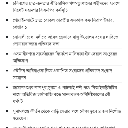
চব্বিশের ছাত্র-জনতার ঐতিহাসিক গণঅভ্যুত্থানের শহীদদের স্মরণে
সিলেট মহানগর বিএনপির কর্মসূচি
গোয়াইনঘাটে ১৭০ বোতল ভারতীয় এসকাফ কফ সিরাপ উদ্ধার,
গ্রেপ্তার ১
সোনালী চেলা নদীতে অবৈধ ড্রেজারে বালু উত্তোলন বন্ধের দাবিতে
দোয়ারাবাজারে প্রতিবাদ সভা
ওসমানীনগরে সার্ভেয়ারের নির্দেশে মালিকানাধীন দেয়াল ভাংচুরের
অভিযোগ
স্টেলিন তারিয়াংকে নিয়ে প্রকাশিত সংবাদের প্রতিবাদে সংবাদ
সম্মেলন
জামালগঞ্জের লালপুর,সুরমা ও পাটলাই নদী পথে বিআইডব্লিউটির
নামে অতিরিক্ত চাদাঁবাজি বন্ধে মানববন্ধন-অনির্দিষ্টকালের নৌ
ধর্মঘট
সুনামগঞ্জে কীর্তন থেকে বাড়ি ফেরার পথে নৌকা ডুবে ৪ জন নিখোঁজ
হয়েছেন।
ওসমানীনগরে সরকারি রাস্তা প্রতিবন্ধকতার পায়তারার অভিযোগ