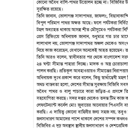
কোনো অবৈধ বালি-পাথর উত্তোলন হচ্ছে না। বিজিবির উপস্
সুরক্ষিত রয়েছে।
তিনি জানান, ভোলাগঞ্জ সাদাপাথর, জাফলং, বিছানাকান্দ
বিপুল পরিমাণ পাথর অক্ষত আছে। ফলে পর্যটকরা নির্বি
টহল অব্যাহত থাকায় আসন্ন শীত মৌসুমেও পর্যটকরা নিশ
প্রেস ব্রিফিংয়ে অধিনায়ক জানান, শুধুমাত্র গত চার
লালাখাল নয়, ভোলাগঞ্জ সাদাপাথর অঞ্চল থেকেও অসংখ্
নিয়ে কাজ করেছেন, যেখানে অনেকেই আহত হয়েছেন। তার
তিনি আরও বলেন, স্বাধীনতার পর থেকে বাংলাদেশ সরকা
২৪ ঘণ্টা সীমান্ত পাহারা দিচ্ছে। মাদক ও অস্ত্র চোরা
পালন করছি। প্রতিকূল আবহাওয়ায়ও সীমান্তের নিরাপত্ত
অধিনায়ক দুঃখ প্রকাশ করে বলেন, কিছু স্বার্থান্বেষী মহল ন
অথচ বাস্তবতা হলো, দেশের সীমান্ত সুরক্ষায় বিজিবি 
অবৈধ পাথর ও বালু পাচারে কারা জড়িত-এ প্রসঙ্গে তি
সহযোগিতা করছে। সদর দপ্তর থেকেও তদন্ত টিম কাজ করছ
লেফটেন্যান্ট কর্নেল মোঃ জুবায়ের আনোয়ার পিএসসি বল
করছি। এ দায়িত্ব কোনো বাহিনীর জন্য সহজ নয়, তবুও 
জনসাধারণ আমাদের পাশে থাকলে দেশের সম্পদ কখনও 
বিজিবির এ দৃঢ় অবস্থান স্থানীয় জনসাধারণ ও দেশপ্রেমিক