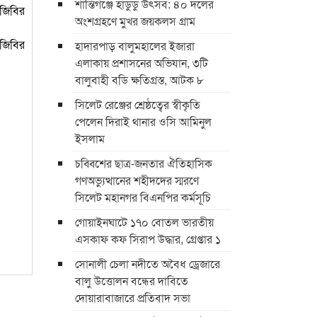
শান্তিগঞ্জে হাডুডু উৎসব: ৪০ দলের
িজিবির
অংশগ্রহণে মুখর জয়কলস গ্রাম
িজিবির
হাদারপাড় বালুমহালের ইজারা
এলাকায় প্রশাসনের অভিযান, ৩টি
বালুবাহী বডি ক্ষতিগ্রস্ত, আটক ৮
সিলেট রেঞ্জের শ্রেষ্ঠত্বের স্বীকৃতি
পেলেন দিরাই থানার ওসি আমিনুল
ইসলাম
চব্বিশের ছাত্র-জনতার ঐতিহাসিক
গণঅভ্যুত্থানের শহীদদের স্মরণে
সিলেট মহানগর বিএনপির কর্মসূচি
গোয়াইনঘাটে ১৭০ বোতল ভারতীয়
এসকাফ কফ সিরাপ উদ্ধার, গ্রেপ্তার ১
সোনালী চেলা নদীতে অবৈধ ড্রেজারে
বালু উত্তোলন বন্ধের দাবিতে
দোয়ারাবাজারে প্রতিবাদ সভা