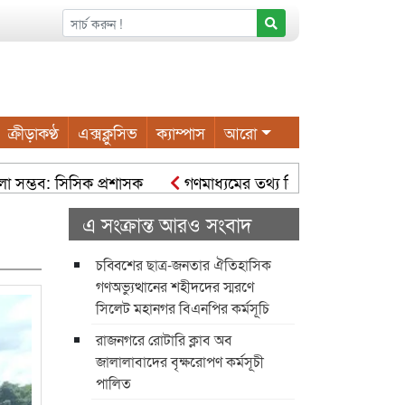
ক্রীড়াকণ্ঠ
এক্সক্লুসিভ
ক্যাম্পাস
আরো
্ভব: সিসিক প্রশাসক
গণমাধ্যমের তথ্য বিকৃত হলে বিভ্রান্তি ও সংঘাত সৃ
রতে কাজ করছে সিসিক: সিসিক প্রশাসক হোল্ডিং ট্যাক্স পরিশোধে নগরব
এ সংক্রান্ত আরও সংবাদ
চব্বিশের ছাত্র-জনতার ঐতিহাসিক
গণঅভ্যুত্থানের শহীদদের স্মরণে
সিলেট মহানগর বিএনপির কর্মসূচি
রাজনগরে রোটারি ক্লাব অব
জালালাবাদের বৃক্ষরোপণ কর্মসূচী
পালিত