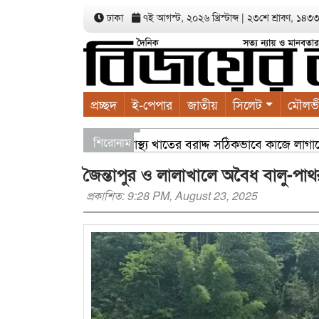
ঢাকা
৭ই আগস্ট, ২০২৬ খ্রিস্টাব্দ
|
২৩শে শ্রাবণ, ১৪৩৩ ব
প্রচ্ছদ
ই-পেপার
জাতীয়
সিলেট
মৌলভ
ল্পনা সভায় বাণিজ্যমন্ত্রী স্বাস্থ্য খাতের বরাদ্দ সঠিকভাবে কাজে লাগা
শিরোনাম
াছের চারা বিতরণ যার যেখানে খালি জায়গা আছে, গাছ লাগান — আব্দুল
জৈন্তাপুর ও লালাখালে অবৈধ বালু-পা
প্রকাশিত: 9:28 PM, August 23, 2025