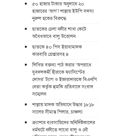
৫০ হাজার টাকার অনুদানে ২০
হাজারের ‘ভাগ’! শাল্লায় ইউপি সদস্য
নুরুল হকের বিরুদ্ধে
ছাতকের চেলা নদীর শাখা কেটে
অবৈধভাবে বালু উত্তোলন
ছাতকে ৪০ পিস ইয়াবামাদক
কারবারি গ্রেপ্তারসহ ৪
লিখিত বক্তব্য পাঠ করার ‘অপরাধে
যুবদলকর্মী হীরাকে ফ্যাসিস্টের
দোসর’ ট্যাগ ও ইজারাদারকে বিএনপি
নেতা কর্তৃক হুমকি প্রতিবাদে সংবাদ
সম্মেলন
শাল্লায় মাদক অভিযানে উদ্ধার ১৮১৮
সালের সীমান্ত পিলার, চাঞ্চল্য
ক্র্যাশার ব্যবসায়িদের অনির্দিষ্টকালের
ধর্মঘটে নদীতে লাখো বালু ও নৌ