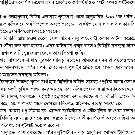
থিতির ফলে সীমান্তঘেঁষা এসব প্রাকৃতিক সৌন্দর্যমণ্ডিত স্পট এখনও পর্যটকদে
ি ও জৈন্তাপুরসহ বিভিন্ন এলাকায় শূন্যরেখা থেকে আনুমানিক ৩০০ গজ পর্যন্
ঘ্নে প্রাকৃতিক সৌন্দর্য উপভোগ করতে পারছেন। একইভাবে লালাখাল এলাকায় ব
্চিন্তে ভ্রমণ উপভোগ করতে পারবেন।
 মাসে বিজিবি প্রায় চারশ থেকে ছয়শ অবৈধ বালু-পাথরবাহী নৌকা আটক করেছে
য নৌকা জব্দ করা হয়েছে। এসব অভিযানে গভীর রাতেও বিজিবি সদস্যরা জীবন
পরও দায়িত্বের জায়গা থেকে তারা পিছপা হননি।
র বিজিবিকে সীমান্ত সুরক্ষার দায়িত্ব দিয়েছে। আমাদের সদস্যরা বছরের ৩৬
চালান, মানবপাচার, অবৈধ পণ্য প্রবাহ এবং পুশ-ইন প্রতিরোধে আমরা এককভাবে দ
ায় আমাদের সদস্যরা অবিচল।
িজেদের উদ্দেশ্য পূরণে ব্যর্থ হয়ে বিজিবির অর্জিত সাফল্য প্রশ্নবিদ্ধ করার চেষ্টা
সবসময় অগ্রণী ভূমিকা পালন করে আসছে এবং ভবিষ্যতেও এ ধারা অব্যাহত থাকবে
নি জানান, সরকারের সংশ্লিষ্ট সংস্থাগুলো তদন্ত করছে এবং বিজিবি তাদের 
ে। প্রমাণ পাওয়া গেলে দোষীদের বিরুদ্ধে আইনগত ব্যবস্থা নেওয়া হবে।
েন, আমরা শুধু সীমান্ত নয়, দেশের সার্বভৌমত্ব ও ভৌগোলিক অখণ্ডতা রক্ষা
বিজিবি সদস্যরা দেশকে রক্ষা করতে নিজেদের জীবন উৎসর্গ করতেও দ্বিধা ক
অবৈধভাবে লুটপাট হতে পারবে না।
 মানুষদের আশ্বস্ত করেছে। অবৈধ লুটপাট বন্ধ করে প্রাকৃতিক সৌন্দর্য টিকিয়ে র