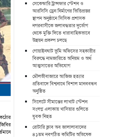
সেকেন্ডারি ট্রান্সফার স্টেশন ও
আরসিসি ড্রেন নির্মাণের ভিত্তিপ্রস্তর
স্থাপন অনুষ্ঠানে সিসিক প্রশাসক
নগরবাসীকে জলাবদ্ধতার দুর্ভোগ
থেকে মুক্তি দিতে ধারাবাহিকভাবে
উন্নয়ন প্রকল্প চলছে
গোয়াইনঘাট ভূমি অফিসের সহকারীর
বিরুদ্ধে নামজারিতে অনিয়ম ও অর্থ
আত্মসাতের অভিযোগ
মৌলভীবাজারে আজিজ হত্যার
প্রতিবাদে বিশ্বনাথে বিশাল মানববন্ধন
অনুষ্ঠিত
সিলেটে সীমান্তের লাখাট স্টেশন
সংলগ্ন এলাকায় খাসিয়ার গুলিতে
যুবক নিহত
) কঠোর
িজিবির
রোটারি ক্লাব অব জালালাবাদের
তমানে
৪১তম নবগঠিত কমিটির অভিষেক