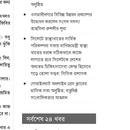
র জন্য
অনুষ্ঠিত
ওসমানীনগরে বিভিন্ন উন্নয়ন প্রকল্পের
ত এখনও
উদ্বোধন করলেন সংসদ সদস্য
িজিবির
তাহসিনা রুশদীর লুনা
। শুধু
সিলেটে স্বাস্থ্যখাতের সার্বিক
 ঝুঁকি
পরিকল্পনা সভায় বাণিজ্যমন্ত্রী স্বাস্থ্য
খাতের বরাদ্দ সঠিকভাবে কাজে
৫ দিন,
লাগাতে হবে সিলেটকে দেশের
ায়িত্ব
অন্যতম চিকিৎসাসেবা কেন্দ্র হিসেবে
গড়ে তোলা সম্ভব: সিসিক প্রশাসক
 চালায়।
​গোয়াইনঘাট অনলাইন প্রেস ক্লাবের
।
মাসিক সভা অনুষ্ঠিত; বস্তুনিষ্ঠ
নিয়মিত
সাংবাদিকতার আহ্বান
য়ও কাজ
রে না।
সর্বশেষ ২৪ খবর
াখার এ