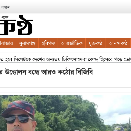
ঙ্গাব্দ
ীবাজার
সুনামগঞ্জ
হবিগঞ্জ
আন্তর্জাতিক
মুক্তকণ্ঠ
আনন্দকণ্ঠ
তে হবে সিলেটকে দেশের অন্যতম চিকিৎসাসেবা কেন্দ্র হিসেবে গড়ে তোলা সম
 কাইয়ুম চৌধুরী
সম্প্রসারিত ওয়ার্ডে আধুনিক নাগরিক সুবিধা ক
থর উত্তোলন বন্ধে আরও কঠোর বিজিবি