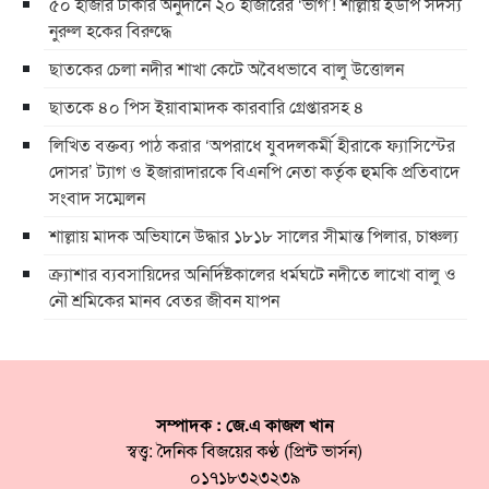
৫০ হাজার টাকার অনুদানে ২০ হাজারের ‘ভাগ’! শাল্লায় ইউপি সদস্য
নুরুল হকের বিরুদ্ধে
ছাতকের চেলা নদীর শাখা কেটে অবৈধভাবে বালু উত্তোলন
ছাতকে ৪০ পিস ইয়াবামাদক কারবারি গ্রেপ্তারসহ ৪
লিখিত বক্তব্য পাঠ করার ‘অপরাধে যুবদলকর্মী হীরাকে ফ্যাসিস্টের
দোসর’ ট্যাগ ও ইজারাদারকে বিএনপি নেতা কর্তৃক হুমকি প্রতিবাদে
সংবাদ সম্মেলন
শাল্লায় মাদক অভিযানে উদ্ধার ১৮১৮ সালের সীমান্ত পিলার, চাঞ্চল্য
ক্র্যাশার ব্যবসায়িদের অনির্দিষ্টকালের ধর্মঘটে নদীতে লাখো বালু ও
নৌ শ্রমিকের মানব বেতর জীবন যাপন
সম্পাদক : জে.এ কাজল খান
স্বত্ত্ব: দৈনিক বিজয়ের কণ্ঠ (প্রিন্ট ভার্সন)
০১৭১৮৩২৩২৩৯