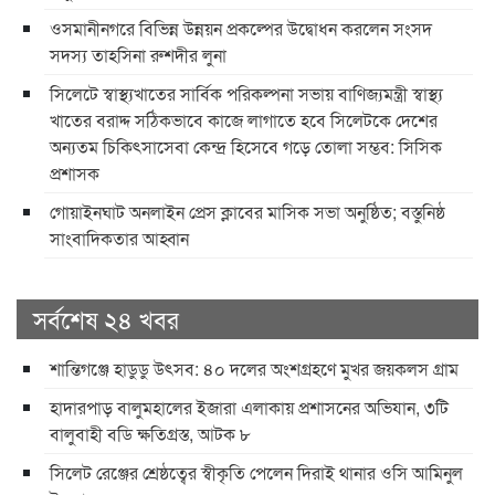
ওসমানীনগরে বিভিন্ন উন্নয়ন প্রকল্পের উদ্বোধন করলেন সংসদ
সদস্য তাহসিনা রুশদীর লুনা
সিলেটে স্বাস্থ্যখাতের সার্বিক পরিকল্পনা সভায় বাণিজ্যমন্ত্রী স্বাস্থ্য
খাতের বরাদ্দ সঠিকভাবে কাজে লাগাতে হবে সিলেটকে দেশের
অন্যতম চিকিৎসাসেবা কেন্দ্র হিসেবে গড়ে তোলা সম্ভব: সিসিক
প্রশাসক
​গোয়াইনঘাট অনলাইন প্রেস ক্লাবের মাসিক সভা অনুষ্ঠিত; বস্তুনিষ্ঠ
সাংবাদিকতার আহ্বান
সর্বশেষ ২৪ খবর
শান্তিগঞ্জে হাডুডু উৎসব: ৪০ দলের অংশগ্রহণে মুখর জয়কলস গ্রাম
হাদারপাড় বালুমহালের ইজারা এলাকায় প্রশাসনের অভিযান, ৩টি
বালুবাহী বডি ক্ষতিগ্রস্ত, আটক ৮
সিলেট রেঞ্জের শ্রেষ্ঠত্বের স্বীকৃতি পেলেন দিরাই থানার ওসি আমিনুল