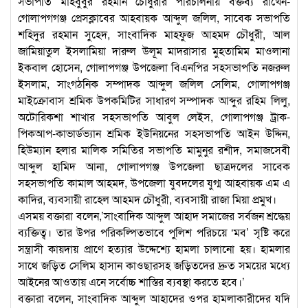
সভাপতি মাহবুবুর রহমান চৌধুরীর পরিচালনায় বক্তব্য রাখেন-
গোলাপগগঞ্জ প্রেসক্লাবের আহবায়ক আব্দুল জলিল, সাবেক সভাপতি
শহিদুর রহমান সুহেদ, সাংবাদিক মাহফুজ আহমদ চৌধুরী, আল
জামিয়াতুল ইসলামিয়া দারুল উলূম মাদরাসার মুহতামিম মাওলানা
ইকবাল হোসেন, গোলাপগঞ্জ উপজেলা বিএনপির সহসভাপতি নজরুল
ইসলাম, সাংগঠনিক সম্পাদক আব্দুল জলিল সেলিম, গোলাপগঞ্জ
মাইক্রোবাস শ্রমিক উপকমিটির সাধারণ সম্পাদক আব্দুর রহিম লিলু,
অটোরিকশা শাখার সহসভাপতি আবুল লেইস, গোলাপগঞ্জ ট্রাক-
পিকআপ-কাভার্ডভ্যান শ্রমিক ইউনিয়নের সহসভাপতি আইন উদ্দিন,
হিউম্যান হলার মালিক সমিতির সভাপতি মামুনুর রশীদ, সমাজসেবী
আব্দুল হামিদ আনা, গোলাপগঞ্জ উপজেলা ছাত্রদলের সাবেক
সহসভাপতি কামাল আহমদ, উপজেলা যুবদলের যুগ্ম আহবায়ক এম এ
কাদির, ব্যবসায়ী রাহেল আহমদ চৌধুরী, ব্যবসায়ী রাজা মিয়া প্রমুখ।
এসময় বক্তারা বলেন,’সাংবাদিক আব্দুল আহাদ সমাজের সর্বজন শ্রদ্ধেয়
ব্যক্তিত্ব। তার উপর পরিকল্পিতভাবে পুলিশ পরিচয়ে ‘মব’ সৃষ্টি করে
সন্ত্রাসী কায়দায় প্রাণে হত্যার উদ্দেশ্যে হামলা চালানো হয়। হামলার
সাথে জড়িত সেলিম হাসান কাওছারসহ জড়িতদের দ্রুত সময়ের মধ্যে
আইনের আওতায় এনে সর্বোচ্চ শাস্তির ব্যবস্থা করতে হবে।’
বক্তারা বলেন, সাংবাদিক আব্দুল আহাদের ওপর হামলাকারীদের যদি