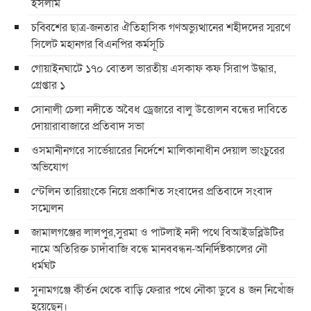
ইসলাম
চব্বিশের ছাত্র-জনতার ঐতিহাসিক গণঅভ্যুত্থানের শহীদদের স্মরণে
সিলেট মহানগর বিএনপির কর্মসূচি
গোয়াইনঘাটে ১৭০ বোতল ভারতীয় এসকাফ কফ সিরাপ উদ্ধার,
গ্রেপ্তার ১
সোনালী চেলা নদীতে অবৈধ ড্রেজারে বালু উত্তোলন বন্ধের দাবিতে
দোয়ারাবাজারে প্রতিবাদ সভা
ওসমানীনগরে সার্ভেয়ারের নির্দেশে মালিকানাধীন দেয়াল ভাংচুরের
অভিযোগ
স্টেলিন তারিয়াংকে নিয়ে প্রকাশিত সংবাদের প্রতিবাদে সংবাদ
সম্মেলন
জামালগঞ্জের লালপুর,সুরমা ও পাটলাই নদী পথে বিআইডব্লিউটির
নামে অতিরিক্ত চাদাঁবাজি বন্ধে মানববন্ধন-অনির্দিষ্টকালের নৌ
ধর্মঘট
সুনামগঞ্জে কীর্তন থেকে বাড়ি ফেরার পথে নৌকা ডুবে ৪ জন নিখোঁজ
হয়েছেন।