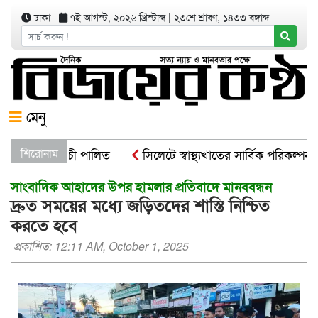
ঢাকা
৭ই আগস্ট, ২০২৬ খ্রিস্টাব্দ
|
২৩শে শ্রাবণ, ১৪৩৩ বঙ্গাব্দ
মেনু
ষরোপণ কর্মসূচী পালিত
শিরোনাম
সিলেটে স্বাস্থ্যখাতের সার্বিক পরিকল্পনা 
সাংবাদিক আহাদের উপর হামলার প্রতিবাদে মানববন্ধন
দ্রুত সময়ের মধ্যে জড়িতদের শাস্তি নিশ্চিত
করতে হবে
প্রকাশিত: 12:11 AM, October 1, 2025