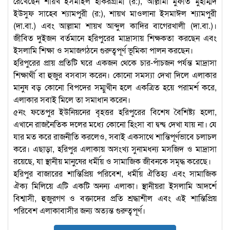
রেখেছেন শায়খ ইসমাইল হাকরগ্রামী (র:), আল্লামা মুফতি মুহাম্মদ
ইউসুফ সাহেব শ্যামপুরী (র:), শায়খ মাওলানা ইসমাঈল শ্যামপুরী
(দা.বা.) এবং আল্লামা শায়খ আব্দুল কাদির বাগেরখালী (দা.বা.)।
জীবিত দুইজন বর্তমানে হরিপুরের মাদ্রাসায় শিক্ষকতা করছেন এবং
ইসলামি শিক্ষা ও সমাজগঠনে গুরুত্বপূর্ণ ভূমিকা পালন করছেন।
হরিপুরের প্রায় প্রতিটি ঘরে একজন থেকে চার-পাঁচজন পর্যন্ত মাদ্রাসা
শিক্ষার্থী বা হুজুর বসবাস করেন। কোনো সমস্যা দেখা দিলে এলাকার
মানুষ বড় কোনো বিপদের সম্মুখীন হলে একত্রিত হয়ে পরামর্শ করে,
এলাকার সবাই মিলে তা সমাধান করেন।
৫নং ফতেপুর ইউনিয়নের বৃহত্তর হরিপুরের বিশেষ বৈশিষ্ট্য হলো,
এখানে রাজনৈতিক দলের মধ্যে কোনো হিংসা বা দ্বন্দ্ব দেখা যায় না। যে
যার মত করে রাজনীতি করলেও, সবাই একসাথে শান্তিপূর্ণভাবে চলাচল
করে। এছাড়া, হরিপুর এলাকায় অসংখ্য সুনামধন্য মসজিদ ও মাদ্রাসা
রয়েছে, যা স্থানীয় মানুষের ধর্মীয় ও সামাজিক জীবনকে সমৃদ্ধ করেছে।
হরিপুর বাজারের শান্তিপ্রিয় পরিবেশ, ধর্মীয় ঐতিহ্য এবং সামাজিক
ঐক্য মিলিয়ে এটি একটি অনন্য এলাকা। স্থানীয়রা ইসলামি আদর্শে
বিশ্বাসী, হুজুরগণ ও বক্তাদের প্রতি শ্রদ্ধাশীল এবং এই শান্তিপ্রিয়
পরিবেশ এলাকাবাসীর জন্য অত্যন্ত গুরুত্বপূর্ণ।