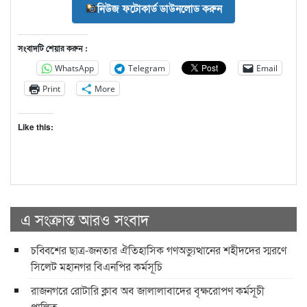
নিউজ ফটোকার্ড ডাউনলোড করুন
সংবাদটি শেয়ার করুন :
WhatsApp
Telegram
Email
Print
More
Like this:
এ সংক্রান্ত আরও সংবাদ
চব্বিশের ছাত্র-জনতার ঐতিহাসিক গণঅভ্যুত্থানের শহীদদের স্মরণে
সিলেট মহানগর বিএনপির কর্মসূচি
রাজনগরে রোটারি ক্লাব অব জালালাবাদের বৃক্ষরোপণ কর্মসূচী
পালিত