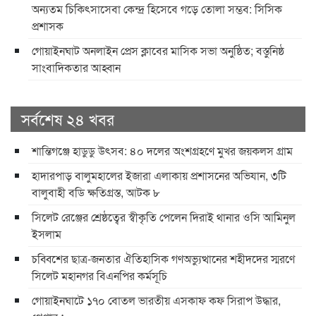
অন্যতম চিকিৎসাসেবা কেন্দ্র হিসেবে গড়ে তোলা সম্ভব: সিসিক
প্রশাসক
​গোয়াইনঘাট অনলাইন প্রেস ক্লাবের মাসিক সভা অনুষ্ঠিত; বস্তুনিষ্ঠ
সাংবাদিকতার আহ্বান
সর্বশেষ ২৪ খবর
শান্তিগঞ্জে হাডুডু উৎসব: ৪০ দলের অংশগ্রহণে মুখর জয়কলস গ্রাম
হাদারপাড় বালুমহালের ইজারা এলাকায় প্রশাসনের অভিযান, ৩টি
বালুবাহী বডি ক্ষতিগ্রস্ত, আটক ৮
সিলেট রেঞ্জের শ্রেষ্ঠত্বের স্বীকৃতি পেলেন দিরাই থানার ওসি আমিনুল
ইসলাম
চব্বিশের ছাত্র-জনতার ঐতিহাসিক গণঅভ্যুত্থানের শহীদদের স্মরণে
সিলেট মহানগর বিএনপির কর্মসূচি
গোয়াইনঘাটে ১৭০ বোতল ভারতীয় এসকাফ কফ সিরাপ উদ্ধার,