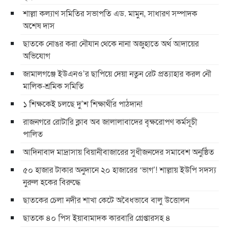
শাল্লা কল্যাণ সমিতির সভাপতি এড. মামুন, সাধারণ সম্পাদক
অশেষ দাস
ছাতকে নোঙর করা নৌযান থেকে নানা অজুহাতে অর্থ আদায়ের
অভিযোগ
জামালগঞ্জে ইউএনও’র ছাপিয়ে দেয়া নতুন রেট প্রত্যাহার করল নৌ
মালিক-শ্রমিক সমিতি
১ শিক্ষকেই চলছে দু’শ শিক্ষার্থীর পাঠদান!
রাজনগরে রোটারি ক্লাব অব জালালাবাদের বৃক্ষরোপণ কর্মসূচী
পালিত
আদিনাবাদ মাদ্রাসায় বিয়ানীবাজারের সুধীজনদের সমাবেশ অনুষ্ঠিত
৫০ হাজার টাকার অনুদানে ২০ হাজারের ‘ভাগ’! শাল্লায় ইউপি সদস্য
নুরুল হকের বিরুদ্ধে
ছাতকের চেলা নদীর শাখা কেটে অবৈধভাবে বালু উত্তোলন
ছাতকে ৪০ পিস ইয়াবামাদক কারবারি গ্রেপ্তারসহ ৪