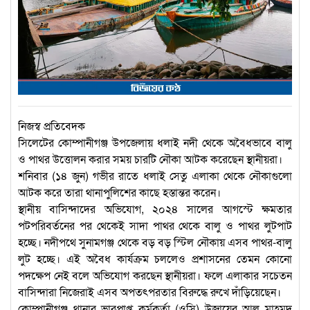
নিজস্ব প্রতিবেদক
সিলেটের কোম্পানীগঞ্জ উপজেলায় ধলাই নদী থেকে অবৈধভাবে বালু
ও পাথর উত্তোলন করার সময় চারটি নৌকা আটক করেছেন স্থানীয়রা।
শনিবার (১৪ জুন) গভীর রাতে ধলাই সেতু এলাকা থেকে নৌকাগুলো
আটক করে তারা থানাপুলিশের কাছে হস্তান্তর করেন।
স্থানীয় বাসিন্দাদের অভিযোগ, ২০২৪ সালের আগস্টে ক্ষমতার
পটপরিবর্তনের পর থেকেই সাদা পাথর থেকে বালু ও পাথর লুটপাট
হচ্ছে। নদীপথে সুনামগঞ্জ থেকে বড় বড় স্টিল নৌকায় এসব পাথর-বালু
লুট হচ্ছে। এই অবৈধ কার্যক্রম চললেও প্রশাসনের তেমন কোনো
পদক্ষেপ নেই বলে অভিযোগ করছেন স্থানীয়রা। ফলে এলাকার সচেতন
বাসিন্দারা নিজেরাই এসব অপতৎপরতার বিরুদ্ধে রুখে দাঁড়িয়েছেন।
কোম্পানীগঞ্জ থানার ভারপ্রাপ্ত কর্মকর্তা (ওসি) উজায়ের আল মাহমুদ