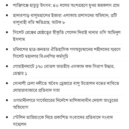
শান্তিগঞ্জে হাডুডু উৎসব: ৪০ দলের অংশগ্রহণে মুখর জয়কলস গ্রাম
হাদারপাড় বালুমহালের ইজারা এলাকায় প্রশাসনের অভিযান, ৩টি
বালুবাহী বডি ক্ষতিগ্রস্ত, আটক ৮
সিলেট রেঞ্জের শ্রেষ্ঠত্বের স্বীকৃতি পেলেন দিরাই থানার ওসি আমিনুল
ইসলাম
চব্বিশের ছাত্র-জনতার ঐতিহাসিক গণঅভ্যুত্থানের শহীদদের স্মরণে
সিলেট মহানগর বিএনপির কর্মসূচি
গোয়াইনঘাটে ১৭০ বোতল ভারতীয় এসকাফ কফ সিরাপ উদ্ধার,
গ্রেপ্তার ১
সোনালী চেলা নদীতে অবৈধ ড্রেজারে বালু উত্তোলন বন্ধের দাবিতে
দোয়ারাবাজারে প্রতিবাদ সভা
ওসমানীনগরে সার্ভেয়ারের নির্দেশে মালিকানাধীন দেয়াল ভাংচুরের
অভিযোগ
স্টেলিন তারিয়াংকে নিয়ে প্রকাশিত সংবাদের প্রতিবাদে সংবাদ
সম্মেলন