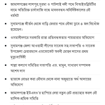
জামালগঞ্জের লালপুর,সুরমা ও পাটলাই নদী পথে বিআইডব্লিউটির
নামে অতিরিক্ত চাদাঁবাজি বন্ধে মানববন্ধন-অনির্দিষ্টকালের নৌ
ধর্মঘট
সুনামগঞ্জে কীর্তন থেকে বাড়ি ফেরার পথে নৌকা ডুবে ৪ জন নিখোঁজ
হয়েছেন।
ওসমানীনগরে সরকারি রাস্তা প্রতিবন্ধকতার পায়তারার অভিযোগ
সুনামগঞ্জ জেলা আওয়ামী লীগের সাবেক সহ-সভাপতি ও সাবেক
উপজেলা চেয়ারম্যান এডভোকেট অবনী মোহন দাসের প্রথম
মৃত্যুবার্ষিকী
শাল্লা কল্যাণ সমিতির সভাপতি এড. মামুন, সাধারণ সম্পাদক
অশেষ দাস
ছাতকে নোঙর করা নৌযান থেকে নানা অজুহাতে অর্থ আদায়ের
অভিযোগ
জামালগঞ্জে ইউএনও’র ছাপিয়ে দেয়া নতুন রেট প্রত্যাহার করল নৌ
মালিক-শ্রমিক সমিতি