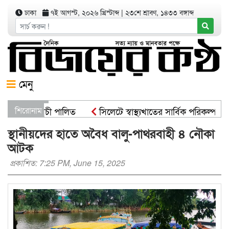
ঢাকা
৭ই আগস্ট, ২০২৬ খ্রিস্টাব্দ
|
২৩শে শ্রাবণ, ১৪৩৩ বঙ্গাব্দ
মেনু
রোপণ কর্মসূচী পালিত
শিরোনাম
সিলেটে স্বাস্থ্যখাতের সার্বিক পরিকল্পনা 
্ট্রমন্ত্রী
সিসিকের পাঁচ ওয়ার্ডে এক হাজার গাছের চারা বিতরণ
স্থানীয়দের হাতে অবৈধ বালু-পাথরবাহী ৪ নৌকা
আটক
প্রকাশিত: 7:25 PM, June 15, 2025