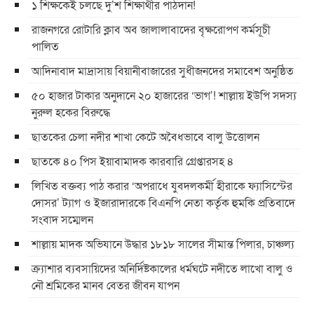
১ শিক্ষকেই চলছে দু’শ শিক্ষার্থীর পাঠদান!
রাজনগরে রোটারি ক্লাব অব জালালাবাদের বৃক্ষরোপণ কর্মসূচী
পালিত
আদিনাবাদ মাদ্রাসায় বিয়ানীবাজারের সুধীজনদের সমাবেশ অনুষ্ঠিত
৫০ হাজার টাকার অনুদানে ২০ হাজারের ‘ভাগ’! শাল্লায় ইউপি সদস্য
নুরুল হকের বিরুদ্ধে
ছাতকের চেলা নদীর শাখা কেটে অবৈধভাবে বালু উত্তোলন
ছাতকে ৪০ পিস ইয়াবামাদক কারবারি গ্রেপ্তারসহ ৪
লিখিত বক্তব্য পাঠ করার ‘অপরাধে যুবদলকর্মী হীরাকে ফ্যাসিস্টের
দোসর’ ট্যাগ ও ইজারাদারকে বিএনপি নেতা কর্তৃক হুমকি প্রতিবাদে
সংবাদ সম্মেলন
শাল্লায় মাদক অভিযানে উদ্ধার ১৮১৮ সালের সীমান্ত পিলার, চাঞ্চল্য
ক্র্যাশার ব্যবসায়িদের অনির্দিষ্টকালের ধর্মঘটে নদীতে লাখো বালু ও
নৌ শ্রমিকের মানব বেতর জীবন যাপন